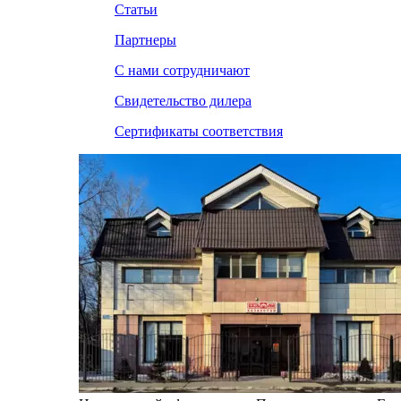
Статьи
Партнеры
С нами сотрудничают
Свидетельство дилера
Сертификаты соответствия