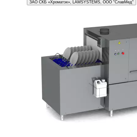
ЗАО СКБ «Хроматэк», LAMSYSTEMS, ООО "СлавМед"