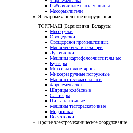
Фаршемешалка
Рыбоочистительные машины
Мясорыхлители
Электромеханическое оборудование
ТОРГМАШ (Барановичи, Беларусь)
Мясорубки
Овощерезки
Овощерезки промышленные
Машины очистки овощей
Лукочистки
Машины картофелеочистительные
Куттеры
Миксеры планетарные
Миксеры ручные погружные
Машины тестомесильные
Фаршемешалки
Шприцы колбасные
Слайсеры
Пилы ленточные
Машины тестораскаточные
Медогонки
Воскотопки
Прочее электромеханическое оборудование