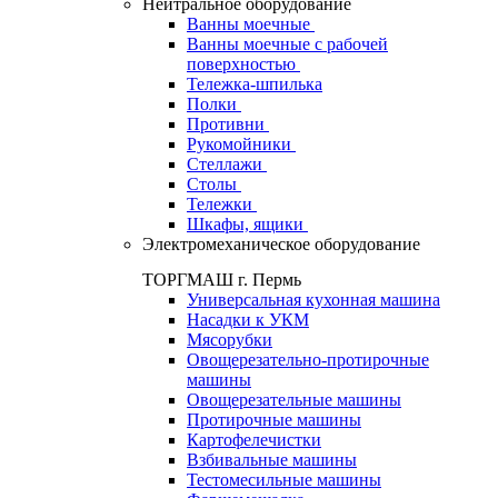
Нейтральное оборудование
Ванны моечные
Ванны моечные с рабочей
поверхностью
Тележка-шпилька
Полки
Противни
Рукомойники
Стеллажи
Столы
Тележки
Шкафы, ящики
Электромеханическое оборудование
ТОРГМАШ г. Пермь
Универсальная кухонная машина
Насадки к УКМ
Мясорубки
Овощерезательно-протирочные
машины
Овощерезательные машины
Протирочные машины
Картофелечистки
Взбивальные машины
Тестомесильные машины