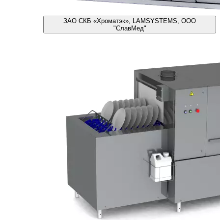
ЗАО СКБ «Хроматэк», LAMSYSTEMS, ООО
"СлавМед"