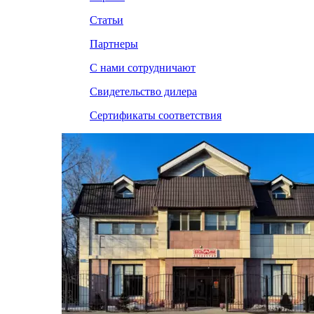
Статьи
Партнеры
С нами сотрудничают
Свидетельство дилера
Сертификаты соответствия