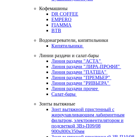
Кофемашины
DR COFFEE
EMPERO
FIAMMA
BTB
Водонагреватели, кипятильники
Кипятильники
Линии раздачи и салат-бары
Линия раздачи "АСТА"
Линия раздачи "ЛИРА-ПРОФИ"
Линия раздачи "ПАТША"
Линия раздачи "ПРЕМЬЕР"
Линия раздачи "РИВЬЕРА"
Линия раздачи прочее
Салат-бары
Зонты вытяжные
Зонт вытяжной пристенный с
жироулавливающим лабиринтным
фильтром, электровентилятором и
подсветкой ЗВэ-П09/08
900х800х350мм
Зонт вытяжной пристенный ЗВ-П10/08