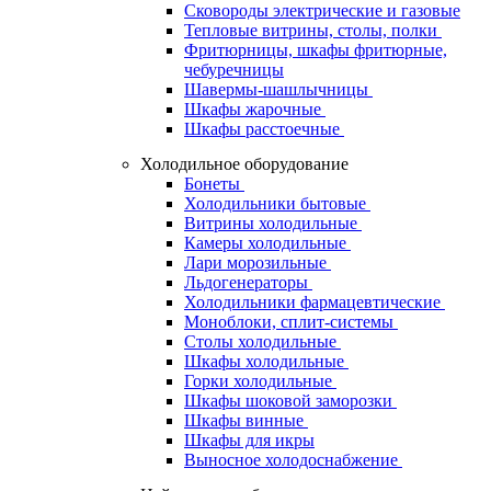
Сковороды электрические и газовые
Тепловые витрины, столы, полки
Фритюрницы, шкафы фритюрные,
чебуречницы
Шавермы-шашлычницы
Шкафы жарочные
Шкафы расстоечные
Холодильное оборудование
Бонеты
Холодильники бытовые
Витрины холодильные
Камеры холодильные
Лари морозильные
Льдогенераторы
Холодильники фармацевтические
Моноблоки, сплит-системы
Столы холодильные
Шкафы холодильные
Горки холодильные
Шкафы шоковой заморозки
Шкафы винные
Шкафы для икры
Выносное холодоснабжение