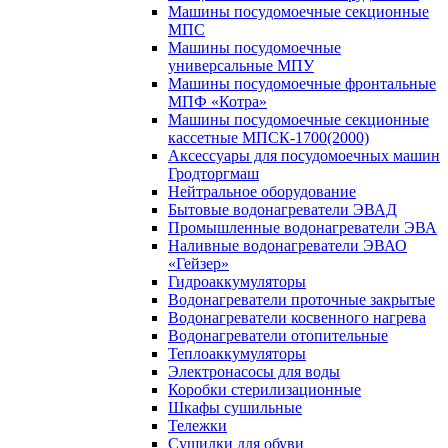
Машины посудомоечные секционные
МПС
Машины посудомоечные
универсальные МПУ
Машины посудомоечные фронтальные
МПФ «Котра»
Машины посудомоечные секционные
кассетные МПСК-1700(2000)
Аксессуары для посудомоечных машин
Гродторгмаш
Нейтральное оборудование
Бытовые водонагреватели ЭВАД
Промышленные водонагреватели ЭВА
Наливные водонагреватели ЭВАО
«Гейзер»
Гидроаккумуляторы
Водонагреватели проточные закрытые
Водонагреватели косвенного нагрева
Водонагреватели отопительные
Теплоаккумуляторы
Электронасосы для воды
Коробки стерилизационные
Шкафы сушильные
Тележки
Сушилки для обуви