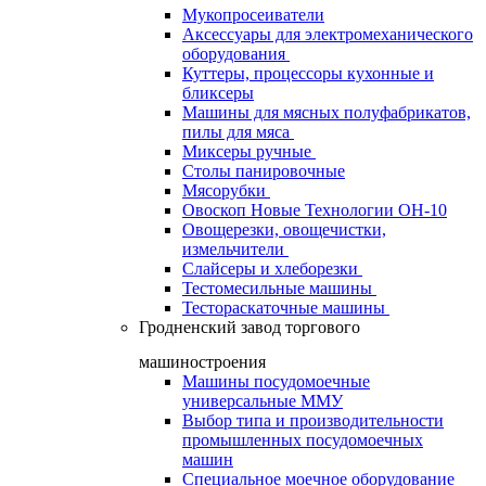
Мукопросеиватели
Аксессуары для электромеханического
оборудования
Куттеры, процессоры кухонные и
бликсеры
Машины для мясных полуфабрикатов,
пилы для мяса
Миксеры ручные
Столы панировочные
Мясорубки
Овоскоп Новые Технологии ОН-10
Овощерезки, овощечистки,
измельчители
Слайсеры и хлеборезки
Тестомесильные машины
Тестораскаточные машины
Гродненский завод торгового
машиностроения
Машины посудомоечные
универсальные ММУ
Выбор типа и производительности
промышленных посудомоечных
машин
Специальное моечное оборудование