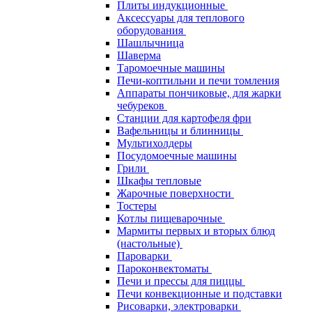
Плиты индукционные
Аксессуары для теплового
оборудования
Шашлычница
Шаверма
Таромоечные машины
Печи-коптильни и печи томления
Аппараты пончиковые, для жарки
чебуреков
Станции для картофеля фри
Вафельницы и блинницы
Мультихолдеры
Посудомоечные машины
Грили
Шкафы тепловые
Жарочные поверхности
Тостеры
Котлы пищеварочные
Мармиты первых и вторых блюд
(настольные)
Пароварки
Пароконвектоматы
Печи и прессы для пиццы
Печи конвекционные и подставки
Рисоварки, электроварки