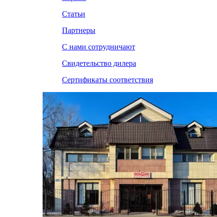
Статьи
Партнеры
С нами сотрудничают
Свидетельство дилера
Сертификаты соответствия