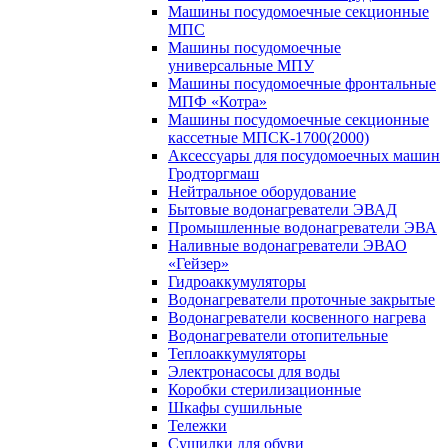
Машины посудомоечные секционные
МПС
Машины посудомоечные
универсальные МПУ
Машины посудомоечные фронтальные
МПФ «Котра»
Машины посудомоечные секционные
кассетные МПСК-1700(2000)
Аксессуары для посудомоечных машин
Гродторгмаш
Нейтральное оборудование
Бытовые водонагреватели ЭВАД
Промышленные водонагреватели ЭВА
Наливные водонагреватели ЭВАО
«Гейзер»
Гидроаккумуляторы
Водонагреватели проточные закрытые
Водонагреватели косвенного нагрева
Водонагреватели отопительные
Теплоаккумуляторы
Электронасосы для воды
Коробки стерилизационные
Шкафы сушильные
Тележки
Сушилки для обуви