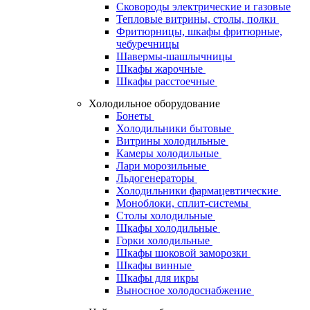
Сковороды электрические и газовые
Тепловые витрины, столы, полки
Фритюрницы, шкафы фритюрные,
чебуречницы
Шавермы-шашлычницы
Шкафы жарочные
Шкафы расстоечные
Холодильное оборудование
Бонеты
Холодильники бытовые
Витрины холодильные
Камеры холодильные
Лари морозильные
Льдогенераторы
Холодильники фармацевтические
Моноблоки, сплит-системы
Столы холодильные
Шкафы холодильные
Горки холодильные
Шкафы шоковой заморозки
Шкафы винные
Шкафы для икры
Выносное холодоснабжение