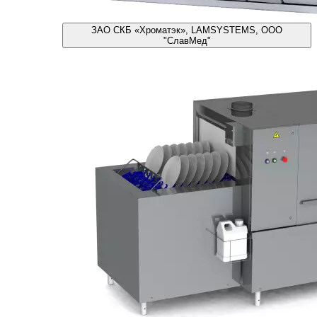
ЗАО СКБ «Хроматэк», LAMSYSTEMS, ООО
"СлавМед"