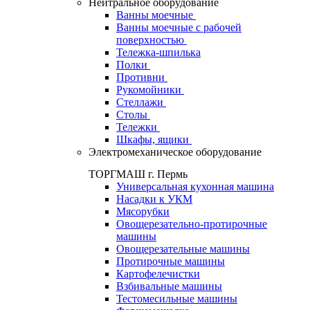
Нейтральное оборудование
Ванны моечные
Ванны моечные с рабочей
поверхностью
Тележка-шпилька
Полки
Противни
Рукомойники
Стеллажи
Столы
Тележки
Шкафы, ящики
Электромеханическое оборудование
ТОРГМАШ г. Пермь
Универсальная кухонная машина
Насадки к УКМ
Мясорубки
Овощерезательно-протирочные
машины
Овощерезательные машины
Протирочные машины
Картофелечистки
Взбивальные машины
Тестомесильные машины