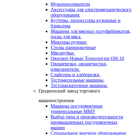
Мукопросеиватели
Аксессуары для электромеханического
оборудования
Куттеры, процессоры кухонные и
бликсеры
Машины для мясных полуфабрикатов,
пилы для мяса
Миксеры ручные
Столы панировочные
Мясорубки
Овоскоп Новые Технологии ОН-10
Овощерезки, овощечистки,
измельчители
Слайсеры и хлеборезки
Тестомесильные машины
Тестораскаточные машины
Гродненский завод торгового
машиностроения
Машины посудомоечные
универсальные ММУ
Выбор типа и производительности
промышленных посудомоечных
машин
Специальное моечное оборудование