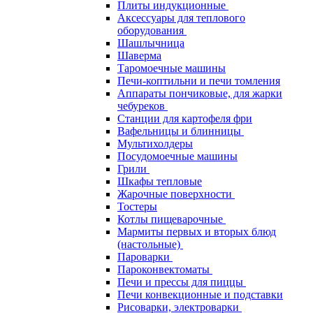
Плиты индукционные
Аксессуары для теплового
оборудования
Шашлычница
Шаверма
Таромоечные машины
Печи-коптильни и печи томления
Аппараты пончиковые, для жарки
чебуреков
Станции для картофеля фри
Вафельницы и блинницы
Мультихолдеры
Посудомоечные машины
Грили
Шкафы тепловые
Жарочные поверхности
Тостеры
Котлы пищеварочные
Мармиты первых и вторых блюд
(настольные)
Пароварки
Пароконвектоматы
Печи и прессы для пиццы
Печи конвекционные и подставки
Рисоварки, электроварки