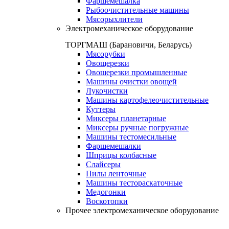
Фаршемешалка
Рыбоочистительные машины
Мясорыхлители
Электромеханическое оборудование
ТОРГМАШ (Барановичи, Беларусь)
Мясорубки
Овощерезки
Овощерезки промышленные
Машины очистки овощей
Лукочистки
Машины картофелеочистительные
Куттеры
Миксеры планетарные
Миксеры ручные погружные
Машины тестомесильные
Фаршемешалки
Шприцы колбасные
Слайсеры
Пилы ленточные
Машины тестораскаточные
Медогонки
Воскотопки
Прочее электромеханическое оборудование