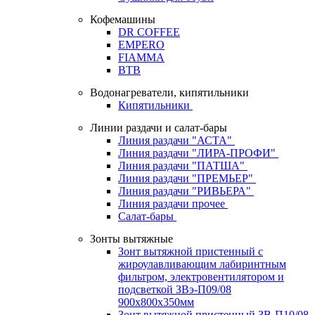
Кофемашины
DR COFFEE
EMPERO
FIAMMA
BTB
Водонагреватели, кипятильники
Кипятильники
Линии раздачи и салат-бары
Линия раздачи "АСТА"
Линия раздачи "ЛИРА-ПРОФИ"
Линия раздачи "ПАТША"
Линия раздачи "ПРЕМЬЕР"
Линия раздачи "РИВЬЕРА"
Линия раздачи прочее
Салат-бары
Зонты вытяжные
Зонт вытяжной пристенный с
жироулавливающим лабиринтным
фильтром, электровентилятором и
подсветкой ЗВэ-П09/08
900х800х350мм
Зонт вытяжной пристенный ЗВ-П10/08