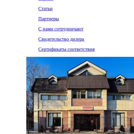
Статьи
Партнеры
С нами сотрудничают
Свидетельство дилера
Сертификаты соответствия