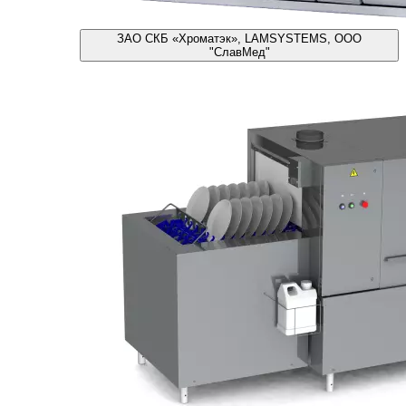
ЗАО СКБ «Хроматэк», LAMSYSTEMS, ООО
"СлавМед"