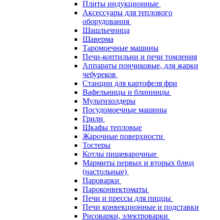
Плиты индукционные
Аксессуары для теплового
оборудования
Шашлычница
Шаверма
Таромоечные машины
Печи-коптильни и печи томления
Аппараты пончиковые, для жарки
чебуреков
Станции для картофеля фри
Вафельницы и блинницы
Мультихолдеры
Посудомоечные машины
Грили
Шкафы тепловые
Жарочные поверхности
Тостеры
Котлы пищеварочные
Мармиты первых и вторых блюд
(настольные)
Пароварки
Пароконвектоматы
Печи и прессы для пиццы
Печи конвекционные и подставки
Рисоварки, электроварки