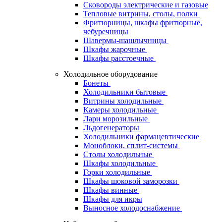
Сковороды электрические и газовые
Тепловые витрины, столы, полки
Фритюрницы, шкафы фритюрные,
чебуречницы
Шавермы-шашлычницы
Шкафы жарочные
Шкафы расстоечные
Холодильное оборудование
Бонеты
Холодильники бытовые
Витрины холодильные
Камеры холодильные
Лари морозильные
Льдогенераторы
Холодильники фармацевтические
Моноблоки, сплит-системы
Столы холодильные
Шкафы холодильные
Горки холодильные
Шкафы шоковой заморозки
Шкафы винные
Шкафы для икры
Выносное холодоснабжение