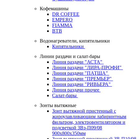
Кофемашины
DR COFFEE
EMPERO
FIAMMA
BTB
Водонагреватели, кипятильники
Кипятильники
Линии раздачи и салат-бары
Линия раздачи "АСТА"
Линия раздачи "ЛИРА-ПРОФИ"
Линия раздачи "ПАТША"
Линия раздачи "ПРЕМЬЕР"
Линия раздачи "РИВЬЕРА"
Линия раздачи прочее
Салат-бары
Зонты вытяжные
Зонт вытяжной пристенный с
жироулавливающим лабиринтным
фильтром, электровентилятором и
подсветкой ЗВэ-П09/08
900х800х350мм
Зонт вытяжной пристенный ЗВ-П10/08