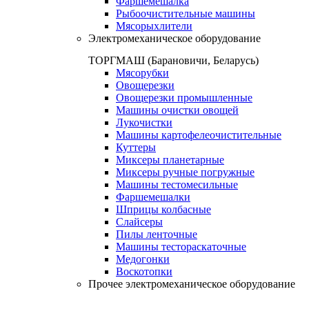
Фаршемешалка
Рыбоочистительные машины
Мясорыхлители
Электромеханическое оборудование
ТОРГМАШ (Барановичи, Беларусь)
Мясорубки
Овощерезки
Овощерезки промышленные
Машины очистки овощей
Лукочистки
Машины картофелеочистительные
Куттеры
Миксеры планетарные
Миксеры ручные погружные
Машины тестомесильные
Фаршемешалки
Шприцы колбасные
Слайсеры
Пилы ленточные
Машины тестораскаточные
Медогонки
Воскотопки
Прочее электромеханическое оборудование