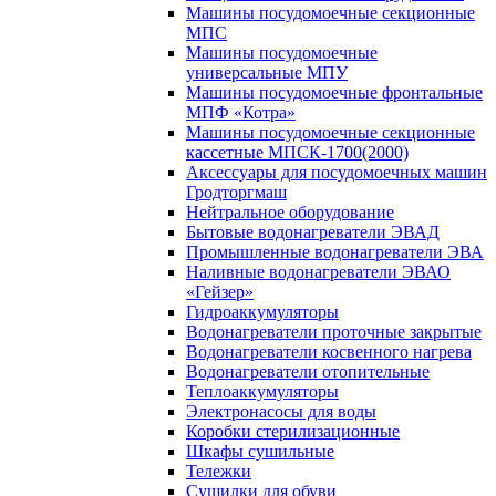
Машины посудомоечные секционные
МПС
Машины посудомоечные
универсальные МПУ
Машины посудомоечные фронтальные
МПФ «Котра»
Машины посудомоечные секционные
кассетные МПСК-1700(2000)
Аксессуары для посудомоечных машин
Гродторгмаш
Нейтральное оборудование
Бытовые водонагреватели ЭВАД
Промышленные водонагреватели ЭВА
Наливные водонагреватели ЭВАО
«Гейзер»
Гидроаккумуляторы
Водонагреватели проточные закрытые
Водонагреватели косвенного нагрева
Водонагреватели отопительные
Теплоаккумуляторы
Электронасосы для воды
Коробки стерилизационные
Шкафы сушильные
Тележки
Сушилки для обуви