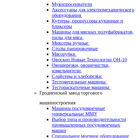
Мукопросеиватели
Аксессуары для электромеханического
оборудования
Куттеры, процессоры кухонные и
бликсеры
Машины для мясных полуфабрикатов,
пилы для мяса
Миксеры ручные
Столы панировочные
Мясорубки
Овоскоп Новые Технологии ОН-10
Овощерезки, овощечистки,
измельчители
Слайсеры и хлеборезки
Тестомесильные машины
Тестораскаточные машины
Гродненский завод торгового
машиностроения
Машины посудомоечные
универсальные ММУ
Выбор типа и производительности
промышленных посудомоечных
машин
Специальное моечное оборудование