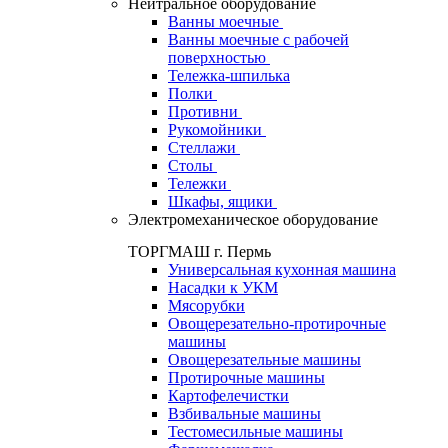
Нейтральное оборудование
Ванны моечные
Ванны моечные с рабочей
поверхностью
Тележка-шпилька
Полки
Противни
Рукомойники
Стеллажи
Столы
Тележки
Шкафы, ящики
Электромеханическое оборудование
ТОРГМАШ г. Пермь
Универсальная кухонная машина
Насадки к УКМ
Мясорубки
Овощерезательно-протирочные
машины
Овощерезательные машины
Протирочные машины
Картофелечистки
Взбивальные машины
Тестомесильные машины