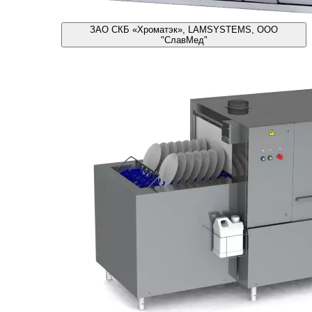
ЗАО СКБ «Хроматэк», LAMSYSTEMS, ООО
"СлавМед"