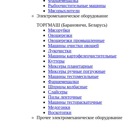
Фаршемешалка
Рыбоочистительные машины
Мясорыхлители
Электромеханическое оборудование
ТОРГМАШ (Барановичи, Беларусь)
Мясорубки
Овощерезки
Овощерезки промышленные
Машины очистки овощей
Лукочистки
Машины картофелеочистительные
Куттеры
Миксеры планетарные
Миксеры ручные погружные
Машины тестомесильные
Фаршемешалки
Шприцы колбасные
Слайсеры
Пилы ленточные
Машины тестораскаточные
Медогонки
Воскотопки
Прочее электромеханическое оборудование