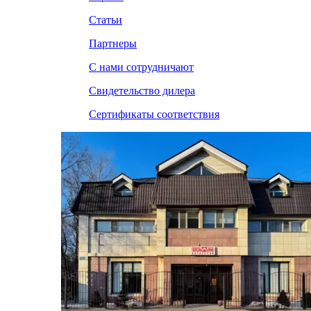
Статьи
Партнеры
С нами сотрудничают
Свидетельство дилера
Сертификаты соответствия