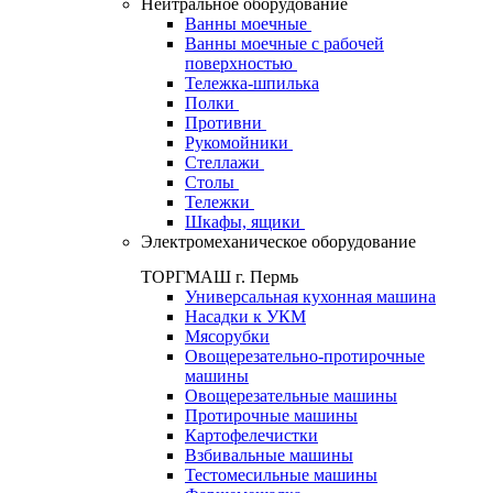
Нейтральное оборудование
Ванны моечные
Ванны моечные с рабочей
поверхностью
Тележка-шпилька
Полки
Противни
Рукомойники
Стеллажи
Столы
Тележки
Шкафы, ящики
Электромеханическое оборудование
ТОРГМАШ г. Пермь
Универсальная кухонная машина
Насадки к УКМ
Мясорубки
Овощерезательно-протирочные
машины
Овощерезательные машины
Протирочные машины
Картофелечистки
Взбивальные машины
Тестомесильные машины