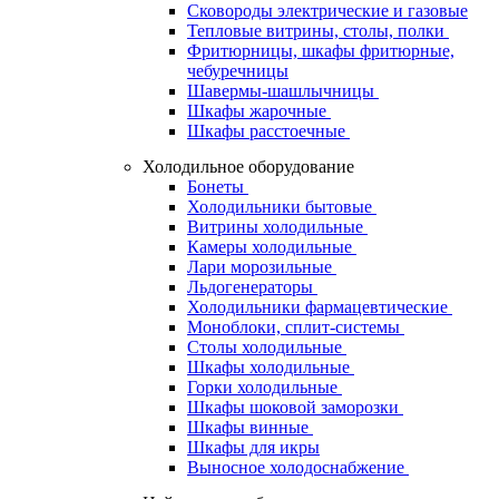
Сковороды электрические и газовые
Тепловые витрины, столы, полки
Фритюрницы, шкафы фритюрные,
чебуречницы
Шавермы-шашлычницы
Шкафы жарочные
Шкафы расстоечные
Холодильное оборудование
Бонеты
Холодильники бытовые
Витрины холодильные
Камеры холодильные
Лари морозильные
Льдогенераторы
Холодильники фармацевтические
Моноблоки, сплит-системы
Столы холодильные
Шкафы холодильные
Горки холодильные
Шкафы шоковой заморозки
Шкафы винные
Шкафы для икры
Выносное холодоснабжение