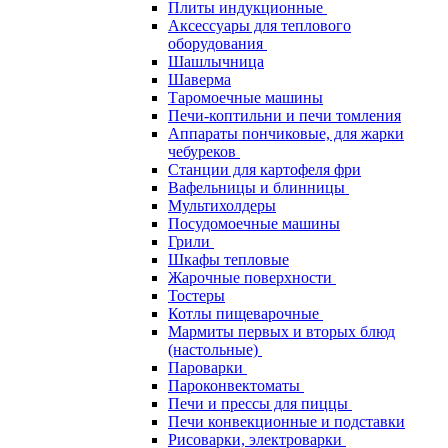
Плиты индукционные
Аксессуары для теплового
оборудования
Шашлычница
Шаверма
Таромоечные машины
Печи-коптильни и печи томления
Аппараты пончиковые, для жарки
чебуреков
Станции для картофеля фри
Вафельницы и блинницы
Мультихолдеры
Посудомоечные машины
Грили
Шкафы тепловые
Жарочные поверхности
Тостеры
Котлы пищеварочные
Мармиты первых и вторых блюд
(настольные)
Пароварки
Пароконвектоматы
Печи и прессы для пиццы
Печи конвекционные и подставки
Рисоварки, электроварки