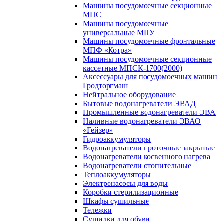
Машины посудомоечные секционные
МПС
Машины посудомоечные
универсальные МПУ
Машины посудомоечные фронтальные
МПФ «Котра»
Машины посудомоечные секционные
кассетные МПСК-1700(2000)
Аксессуары для посудомоечных машин
Гродторгмаш
Нейтральное оборудование
Бытовые водонагреватели ЭВАД
Промышленные водонагреватели ЭВА
Наливные водонагреватели ЭВАО
«Гейзер»
Гидроаккумуляторы
Водонагреватели проточные закрытые
Водонагреватели косвенного нагрева
Водонагреватели отопительные
Теплоаккумуляторы
Электронасосы для воды
Коробки стерилизационные
Шкафы сушильные
Тележки
Сушилки для обуви