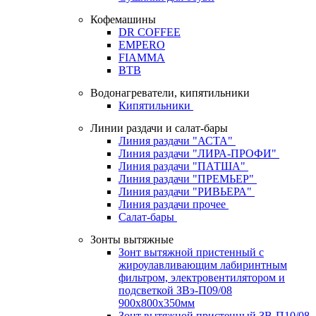
Кофемашины
DR COFFEE
EMPERO
FIAMMA
BTB
Водонагреватели, кипятильники
Кипятильники
Линии раздачи и салат-бары
Линия раздачи "АСТА"
Линия раздачи "ЛИРА-ПРОФИ"
Линия раздачи "ПАТША"
Линия раздачи "ПРЕМЬЕР"
Линия раздачи "РИВЬЕРА"
Линия раздачи прочее
Салат-бары
Зонты вытяжные
Зонт вытяжной пристенный с
жироулавливающим лабиринтным
фильтром, электровентилятором и
подсветкой ЗВэ-П09/08
900х800х350мм
Зонт вытяжной пристенный ЗВ-П10/08