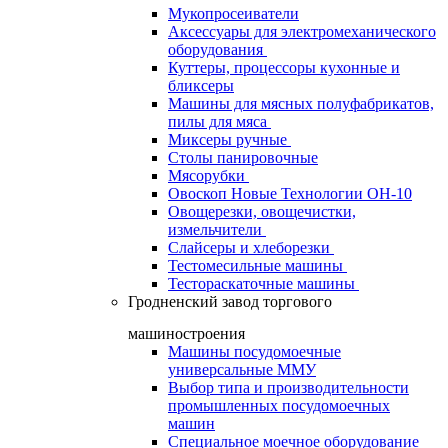
Мукопросеиватели
Аксессуары для электромеханического
оборудования
Куттеры, процессоры кухонные и
бликсеры
Машины для мясных полуфабрикатов,
пилы для мяса
Миксеры ручные
Столы панировочные
Мясорубки
Овоскоп Новые Технологии ОН-10
Овощерезки, овощечистки,
измельчители
Слайсеры и хлеборезки
Тестомесильные машины
Тестораскаточные машины
Гродненский завод торгового
машиностроения
Машины посудомоечные
универсальные ММУ
Выбор типа и производительности
промышленных посудомоечных
машин
Специальное моечное оборудование