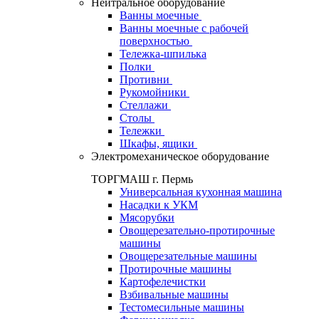
Нейтральное оборудование
Ванны моечные
Ванны моечные с рабочей
поверхностью
Тележка-шпилька
Полки
Противни
Рукомойники
Стеллажи
Столы
Тележки
Шкафы, ящики
Электромеханическое оборудование
ТОРГМАШ г. Пермь
Универсальная кухонная машина
Насадки к УКМ
Мясорубки
Овощерезательно-протирочные
машины
Овощерезательные машины
Протирочные машины
Картофелечистки
Взбивальные машины
Тестомесильные машины