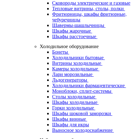
Сковороды электрические и газовые
Тепловые витрины, столы, полки
Фритюрницы, шкафы фритюрные,
чебуречницы
Шавермы-шашлычницы
Шкафы жарочные
Шкафы расстоечные
Холодильное оборудование
Бонеты
Холодильники бытовые
Витрины холодильные
Камеры холодильные
Лари морозильные
Льдогенераторы
Холодильники фармацевтические
Моноблоки, сплит-системы
Столы холодильные
Шкафы холодильные
Горки холодильные
Шкафы шоковой заморозки
Шкафы винные
Шкафы для икры
Выносное холодоснабжение