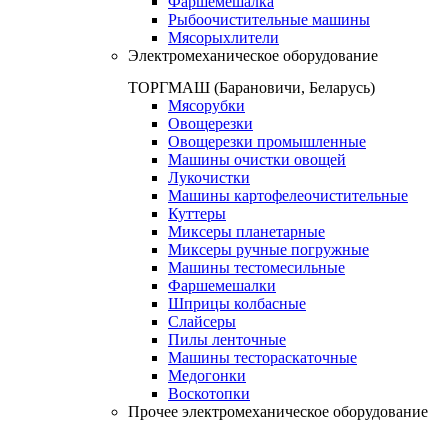
Фаршемешалка
Рыбоочистительные машины
Мясорыхлители
Электромеханическое оборудование
ТОРГМАШ (Барановичи, Беларусь)
Мясорубки
Овощерезки
Овощерезки промышленные
Машины очистки овощей
Лукочистки
Машины картофелеочистительные
Куттеры
Миксеры планетарные
Миксеры ручные погружные
Машины тестомесильные
Фаршемешалки
Шприцы колбасные
Слайсеры
Пилы ленточные
Машины тестораскаточные
Медогонки
Воскотопки
Прочее электромеханическое оборудование