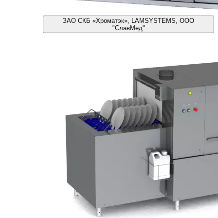
ЗАО СКБ «Хроматэк», LAMSYSTEMS, ООО
"СлавМед"