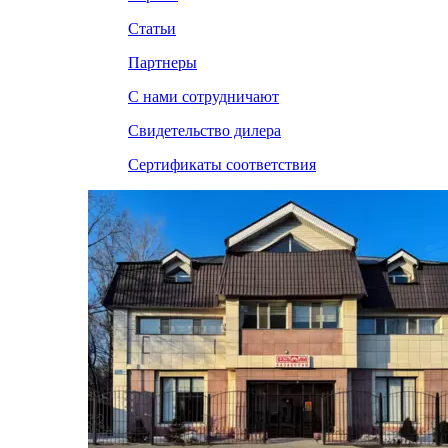
Статьи
Партнеры
С нами сотрудничают
Свидетельство дилера
Сертификаты соответствия