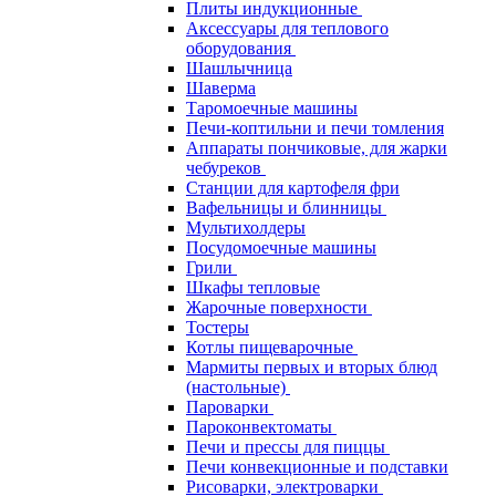
Плиты индукционные
Аксессуары для теплового
оборудования
Шашлычница
Шаверма
Таромоечные машины
Печи-коптильни и печи томления
Аппараты пончиковые, для жарки
чебуреков
Станции для картофеля фри
Вафельницы и блинницы
Мультихолдеры
Посудомоечные машины
Грили
Шкафы тепловые
Жарочные поверхности
Тостеры
Котлы пищеварочные
Мармиты первых и вторых блюд
(настольные)
Пароварки
Пароконвектоматы
Печи и прессы для пиццы
Печи конвекционные и подставки
Рисоварки, электроварки