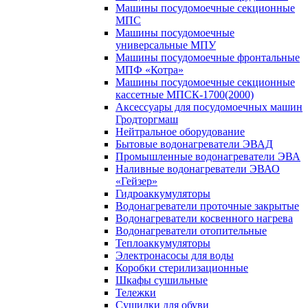
Машины посудомоечные секционные
МПС
Машины посудомоечные
универсальные МПУ
Машины посудомоечные фронтальные
МПФ «Котра»
Машины посудомоечные секционные
кассетные МПСК-1700(2000)
Аксессуары для посудомоечных машин
Гродторгмаш
Нейтральное оборудование
Бытовые водонагреватели ЭВАД
Промышленные водонагреватели ЭВА
Наливные водонагреватели ЭВАО
«Гейзер»
Гидроаккумуляторы
Водонагреватели проточные закрытые
Водонагреватели косвенного нагрева
Водонагреватели отопительные
Теплоаккумуляторы
Электронасосы для воды
Коробки стерилизационные
Шкафы сушильные
Тележки
Сушилки для обуви