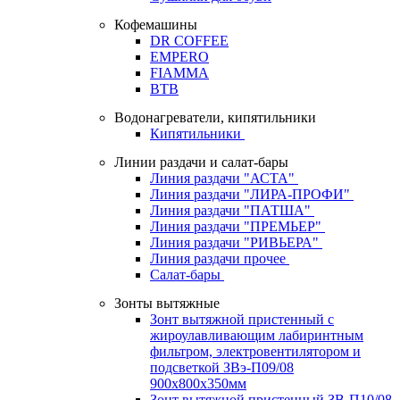
Кофемашины
DR COFFEE
EMPERO
FIAMMA
BTB
Водонагреватели, кипятильники
Кипятильники
Линии раздачи и салат-бары
Линия раздачи "АСТА"
Линия раздачи "ЛИРА-ПРОФИ"
Линия раздачи "ПАТША"
Линия раздачи "ПРЕМЬЕР"
Линия раздачи "РИВЬЕРА"
Линия раздачи прочее
Салат-бары
Зонты вытяжные
Зонт вытяжной пристенный с
жироулавливающим лабиринтным
фильтром, электровентилятором и
подсветкой ЗВэ-П09/08
900х800х350мм
Зонт вытяжной пристенный ЗВ-П10/08