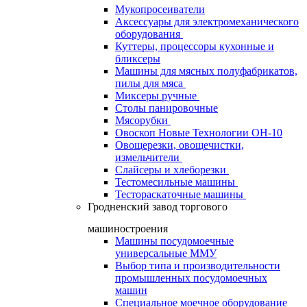
Мукопросеиватели
Аксессуары для электромеханического
оборудования
Куттеры, процессоры кухонные и
бликсеры
Машины для мясных полуфабрикатов,
пилы для мяса
Миксеры ручные
Столы панировочные
Мясорубки
Овоскоп Новые Технологии ОН-10
Овощерезки, овощечистки,
измельчители
Слайсеры и хлеборезки
Тестомесильные машины
Тестораскаточные машины
Гродненский завод торгового
машиностроения
Машины посудомоечные
универсальные ММУ
Выбор типа и производительности
промышленных посудомоечных
машин
Специальное моечное оборудование