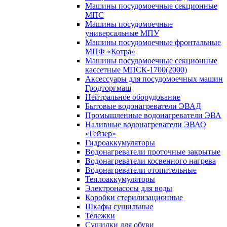
Машины посудомоечные секционные
МПС
Машины посудомоечные
универсальные МПУ
Машины посудомоечные фронтальные
МПФ «Котра»
Машины посудомоечные секционные
кассетные МПСК-1700(2000)
Аксессуары для посудомоечных машин
Гродторгмаш
Нейтральное оборудование
Бытовые водонагреватели ЭВАД
Промышленные водонагреватели ЭВА
Наливные водонагреватели ЭВАО
«Гейзер»
Гидроаккумуляторы
Водонагреватели проточные закрытые
Водонагреватели косвенного нагрева
Водонагреватели отопительные
Теплоаккумуляторы
Электронасосы для воды
Коробки стерилизационные
Шкафы сушильные
Тележки
Сушилки для обуви