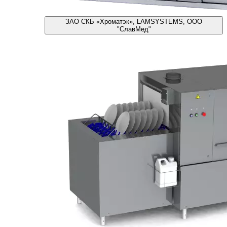
ЗАО СКБ «Хроматэк», LAMSYSTEMS, ООО
"СлавМед"