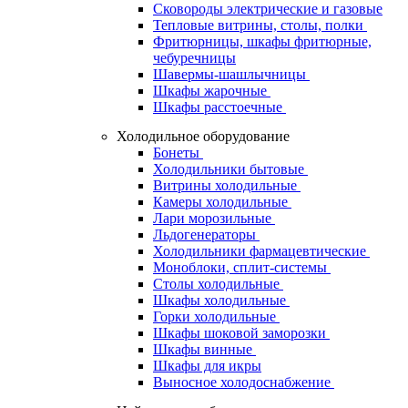
Сковороды электрические и газовые
Тепловые витрины, столы, полки
Фритюрницы, шкафы фритюрные,
чебуречницы
Шавермы-шашлычницы
Шкафы жарочные
Шкафы расстоечные
Холодильное оборудование
Бонеты
Холодильники бытовые
Витрины холодильные
Камеры холодильные
Лари морозильные
Льдогенераторы
Холодильники фармацевтические
Моноблоки, сплит-системы
Столы холодильные
Шкафы холодильные
Горки холодильные
Шкафы шоковой заморозки
Шкафы винные
Шкафы для икры
Выносное холодоснабжение