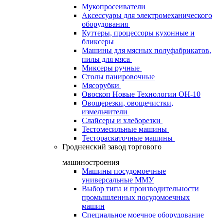
Мукопросеиватели
Аксессуары для электромеханического
оборудования
Куттеры, процессоры кухонные и
бликсеры
Машины для мясных полуфабрикатов,
пилы для мяса
Миксеры ручные
Столы панировочные
Мясорубки
Овоскоп Новые Технологии ОН-10
Овощерезки, овощечистки,
измельчители
Слайсеры и хлеборезки
Тестомесильные машины
Тестораскаточные машины
Гродненский завод торгового
машиностроения
Машины посудомоечные
универсальные ММУ
Выбор типа и производительности
промышленных посудомоечных
машин
Специальное моечное оборудование