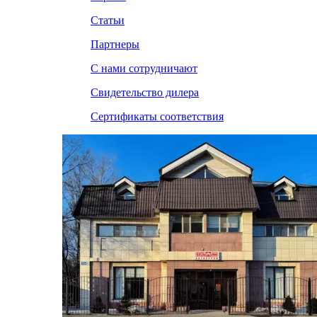
Статьи
Партнеры
С нами сотрудничают
Свидетельство дилера
Сертификаты соответствия