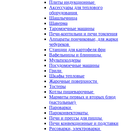
Плиты индукционные
Аксессуары для теплового
оборудования
Шашлычница
Шаверма
Таромоечные машины
Печи-коптильни и печи томления
Аппараты пончиковые, для жарки
чебуреков
Станции для картофеля фри
Вафельницы и блинницы
Мультихолдеры
Посудомоечные машины
Грили
Шкафы тепловые
Жарочные поверхности
Тостеры
Котлы пищеварочные
Мармиты первых и вторых блюд
(настольные)
Пароварки
Пароконвектоматы
Печи и прессы для пиццы
Печи конвекционные и подставки
Рисоварки, электроварки