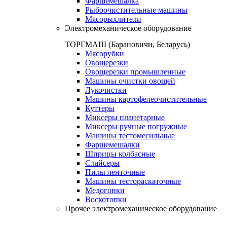
Фаршемешалка
Рыбоочистительные машины
Мясорыхлители
Электромеханическое оборудование
ТОРГМАШ (Барановичи, Беларусь)
Мясорубки
Овощерезки
Овощерезки промышленные
Машины очистки овощей
Лукочистки
Машины картофелеочистительные
Куттеры
Миксеры планетарные
Миксеры ручные погружные
Машины тестомесильные
Фаршемешалки
Шприцы колбасные
Слайсеры
Пилы ленточные
Машины тестораскаточные
Медогонки
Воскотопки
Прочее электромеханическое оборудование