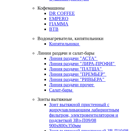
Кофемашины
DR COFFEE
EMPERO
FIAMMA
BTB
Водонагреватели, кипятильники
Кипятильники
Линии раздачи и салат-бары
Линия раздачи "АСТА"
Линия раздачи "ЛИРА-ПРОФИ"
Линия раздачи "ПАТША"
Линия раздачи "ПРЕМЬЕР"
Линия раздачи "РИВЬЕРА"
Линия раздачи прочее
Салат-бары
Зонты вытяжные
Зонт вытяжной пристенный с
жироулавливающим лабиринтным
фильтром, электровентилятором и
подсветкой ЗВэ-П09/08
900х800х350мм
Зонт вытяжной пристенный ЗВ-П10/08