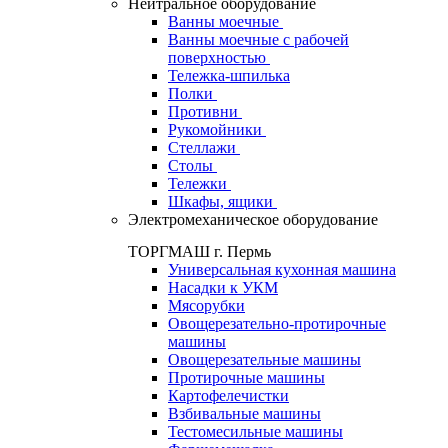
Нейтральное оборудование
Ванны моечные
Ванны моечные с рабочей
поверхностью
Тележка-шпилька
Полки
Противни
Рукомойники
Стеллажи
Столы
Тележки
Шкафы, ящики
Электромеханическое оборудование
ТОРГМАШ г. Пермь
Универсальная кухонная машина
Насадки к УКМ
Мясорубки
Овощерезательно-протирочные
машины
Овощерезательные машины
Протирочные машины
Картофелечистки
Взбивальные машины
Тестомесильные машины