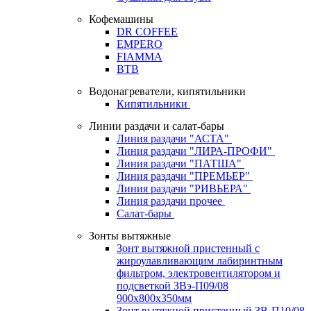
Кофемашины
DR COFFEE
EMPERO
FIAMMA
BTB
Водонагреватели, кипятильники
Кипятильники
Линии раздачи и салат-бары
Линия раздачи "АСТА"
Линия раздачи "ЛИРА-ПРОФИ"
Линия раздачи "ПАТША"
Линия раздачи "ПРЕМЬЕР"
Линия раздачи "РИВЬЕРА"
Линия раздачи прочее
Салат-бары
Зонты вытяжные
Зонт вытяжной пристенный с
жироулавливающим лабиринтным
фильтром, электровентилятором и
подсветкой ЗВэ-П09/08
900х800х350мм
Зонт вытяжной пристенный ЗВ-П10/08