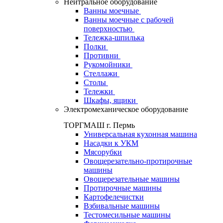
Нейтральное оборудование
Ванны моечные
Ванны моечные с рабочей
поверхностью
Тележка-шпилька
Полки
Противни
Рукомойники
Стеллажи
Столы
Тележки
Шкафы, ящики
Электромеханическое оборудование
ТОРГМАШ г. Пермь
Универсальная кухонная машина
Насадки к УКМ
Мясорубки
Овощерезательно-протирочные
машины
Овощерезательные машины
Протирочные машины
Картофелечистки
Взбивальные машины
Тестомесильные машины