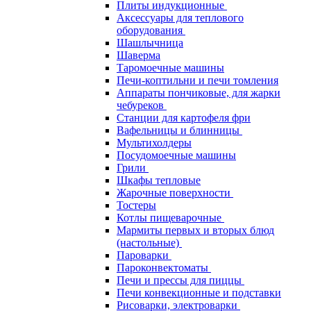
Плиты индукционные
Аксессуары для теплового
оборудования
Шашлычница
Шаверма
Таромоечные машины
Печи-коптильни и печи томления
Аппараты пончиковые, для жарки
чебуреков
Станции для картофеля фри
Вафельницы и блинницы
Мультихолдеры
Посудомоечные машины
Грили
Шкафы тепловые
Жарочные поверхности
Тостеры
Котлы пищеварочные
Мармиты первых и вторых блюд
(настольные)
Пароварки
Пароконвектоматы
Печи и прессы для пиццы
Печи конвекционные и подставки
Рисоварки, электроварки