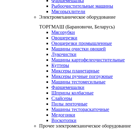
Фаршемешалка
Рыбоочистительные машины
Мясорыхлители
Электромеханическое оборудование
ТОРГМАШ (Барановичи, Беларусь)
Мясорубки
Овощерезки
Овощерезки промышленные
Машины очистки овощей
Лукочистки
Машины картофелеочистительные
Куттеры
Миксеры планетарные
Миксеры ручные погружные
Машины тестомесильные
Фаршемешалки
Шприцы колбасные
Слайсеры
Пилы ленточные
Машины тестораскаточные
Медогонки
Воскотопки
Прочее электромеханическое оборудование