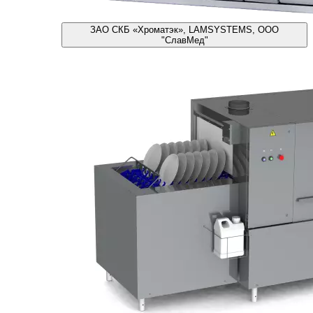
ЗАО СКБ «Хроматэк», LAMSYSTEMS, ООО
"СлавМед"