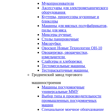
Мукопросеиватели
Аксессуары для электромеханического
оборудования
Куттеры, процессоры кухонные и
бликсеры
Машины для мясных полуфабрикатов,
пилы для мяса
Миксеры ручные
Столы панировочные
Мясорубки
Овоскоп Новые Технологии ОН-10
Овощерезки, овощечистки,
измельчители
Слайсеры и хлеборезки
Тестомесильные машины
Тестораскаточные машины
Гродненский завод торгового
машиностроения
Машины посудомоечные
универсальные ММУ
Выбор типа и производительности
промышленных посудомоечных
машин
Специальное моечное оборудование