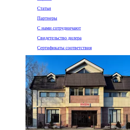
Статьи
Партнеры
С нами сотрудничают
Свидетельство дилера
Сертификаты соответствия