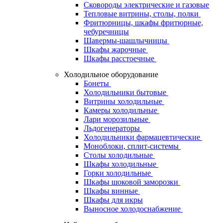
Сковороды электрические и газовые
Тепловые витрины, столы, полки
Фритюрницы, шкафы фритюрные,
чебуречницы
Шавермы-шашлычницы
Шкафы жарочные
Шкафы расстоечные
Холодильное оборудование
Бонеты
Холодильники бытовые
Витрины холодильные
Камеры холодильные
Лари морозильные
Льдогенераторы
Холодильники фармацевтические
Моноблоки, сплит-системы
Столы холодильные
Шкафы холодильные
Горки холодильные
Шкафы шоковой заморозки
Шкафы винные
Шкафы для икры
Выносное холодоснабжение