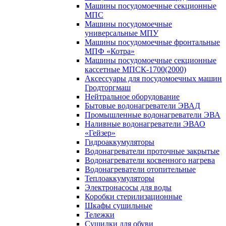
Машины посудомоечные секционные
МПС
Машины посудомоечные
универсальные МПУ
Машины посудомоечные фронтальные
МПФ «Котра»
Машины посудомоечные секционные
кассетные МПСК-1700(2000)
Аксессуары для посудомоечных машин
Гродторгмаш
Нейтральное оборудование
Бытовые водонагреватели ЭВАД
Промышленные водонагреватели ЭВА
Наливные водонагреватели ЭВАО
«Гейзер»
Гидроаккумуляторы
Водонагреватели проточные закрытые
Водонагреватели косвенного нагрева
Водонагреватели отопительные
Теплоаккумуляторы
Электронасосы для воды
Коробки стерилизационные
Шкафы сушильные
Тележки
Сушилки для обуви