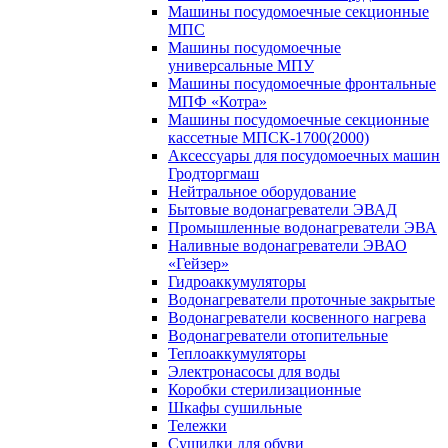
Машины посудомоечные секционные
МПС
Машины посудомоечные
универсальные МПУ
Машины посудомоечные фронтальные
МПФ «Котра»
Машины посудомоечные секционные
кассетные МПСК-1700(2000)
Аксессуары для посудомоечных машин
Гродторгмаш
Нейтральное оборудование
Бытовые водонагреватели ЭВАД
Промышленные водонагреватели ЭВА
Наливные водонагреватели ЭВАО
«Гейзер»
Гидроаккумуляторы
Водонагреватели проточные закрытые
Водонагреватели косвенного нагрева
Водонагреватели отопительные
Теплоаккумуляторы
Электронасосы для воды
Коробки стерилизационные
Шкафы сушильные
Тележки
Сушилки для обуви