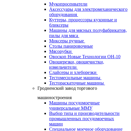
Мукопросеиватели
Аксессуары для электромеханического
оборудования
Куттеры, процессоры кухонные и
бликсеры
Машины для мясных полуфабрикатов,
пилы для мяса
Миксеры ручные
Столы панировочные
Мясорубки
Овоскоп Новые Технологии ОН-10
Овощерезки, овощечистки,
измельчители
Слайсеры и хлеборезки
Тестомесильные машины
Тестораскаточные машины
Гродненский завод торгового
машиностроения
Машины посудомоечные
универсальные ММУ
Выбор типа и производительности
промышленных посудомоечных
машин
Специальное моечное оборудование