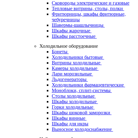
Сковороды электрические и газовые
Тепловые витрины, столы, полки
Фритюрницы, шкафы фритюрные,
чебуречницы
Шавермы-шашлычницы
Шкафы жарочные
Шкафы расстоечные
Холодильное оборудование
Бонеты
Холодильники бытовые
Витрины холодильные
Камеры холодильные
Лари морозильные
Льдогенераторы
Холодильники фармацевтические
Моноблоки, сплит-системы
Столы холодильные
Шкафы холодильные
Горки холодильные
Шкафы шоковой заморозки
Шкафы винные
Шкафы для икры
Выносное холодоснабжение