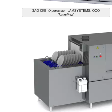
ЗАО СКБ «Хроматэк», LAMSYSTEMS, ООО
"СлавМед"