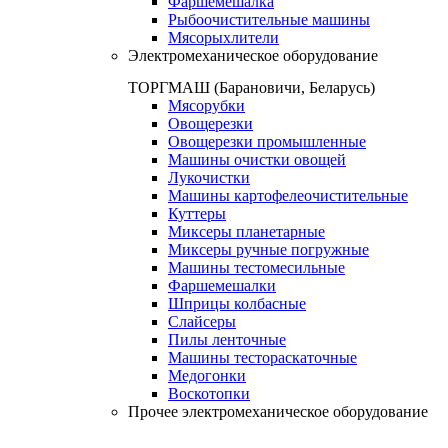
Фаршемешалка
Рыбоочистительные машины
Мясорыхлители
Электромеханическое оборудование
ТОРГМАШ (Барановичи, Беларусь)
Мясорубки
Овощерезки
Овощерезки промышленные
Машины очистки овощей
Лукочистки
Машины картофелеочистительные
Куттеры
Миксеры планетарные
Миксеры ручные погружные
Машины тестомесильные
Фаршемешалки
Шприцы колбасные
Слайсеры
Пилы ленточные
Машины тестораскаточные
Медогонки
Воскотопки
Прочее электромеханическое оборудование