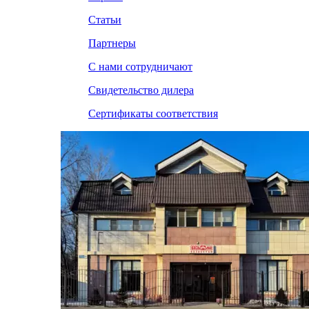
Статьи
Партнеры
С нами сотрудничают
Свидетельство дилера
Сертификаты соответствия