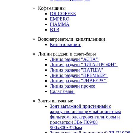
Кофемашины
DR COFFEE
EMPERO
FIAMMA
BTB
Водонагреватели, кипятильники
Кипятильники
Линии раздачи и салат-бары
Линия раздачи "АСТА"
Линия раздачи "ЛИРА-ПРОФИ"
Линия раздачи "ПАТША"
Линия раздачи "ПРЕМЬЕР"
Линия раздачи "РИВЬЕРА"
Линия раздачи прочее
Салат-бары
Зонты вытяжные
Зонт вытяжной пристенный с
жироулавливающим лабиринтным
фильтром, электровентилятором и
подсветкой ЗВэ-П09/08
900х800х350мм
Зонт вытяжной пристенный ЗВ-П10/08