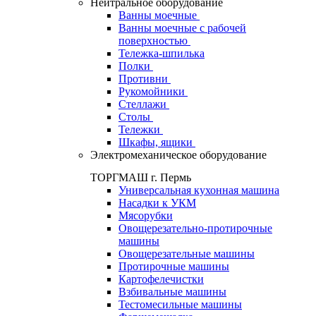
Нейтральное оборудование
Ванны моечные
Ванны моечные с рабочей
поверхностью
Тележка-шпилька
Полки
Противни
Рукомойники
Стеллажи
Столы
Тележки
Шкафы, ящики
Электромеханическое оборудование
ТОРГМАШ г. Пермь
Универсальная кухонная машина
Насадки к УКМ
Мясорубки
Овощерезательно-протирочные
машины
Овощерезательные машины
Протирочные машины
Картофелечистки
Взбивальные машины
Тестомесильные машины