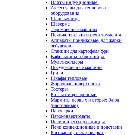
Плиты индукционные
Аксессуары для теплового
оборудования
Шашлычница
Шаверма
Таромоечные машины
Печи-коптильни и печи томления
Аппараты пончиковые, для жарки
чебуреков
Станции для картофеля фри
Вафельницы и блинницы
Мультихолдеры
Посудомоечные машины
Грили
Шкафы тепловые
Жарочные поверхности
Тостеры
Котлы пищеварочные
Мармиты первых и вторых блюд
(настольные)
Пароварки
Пароконвектоматы
Печи и прессы для пиццы
Печи конвекционные и подставки
Рисоварки, электроварки