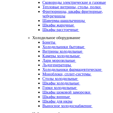
Сковороды электрические и газовые
Тепловые витрины, столы, полки
Фритюрницы, шкафы фритюрные,
чебуречницы
Шавермы-шашлычницы
Шкафы жарочные
Шкафы расстоечные
Холодильное оборудование
Бонеты
Холодильники бытовые
Витрины холодильные
Камеры холодильные
Лари морозильные
Льдогенераторы
Холодильники фармацевтические
Моноблоки, сплит-системы
Столы холодильные
Шкафы холодильные
Горки холодильные
Шкафы шоковой заморозки
Шкафы винные
Шкафы для икры
Выносное холодоснабжение