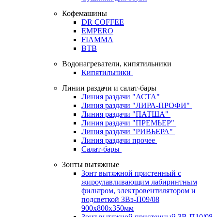
Кофемашины
DR COFFEE
EMPERO
FIAMMA
BTB
Водонагреватели, кипятильники
Кипятильники
Линии раздачи и салат-бары
Линия раздачи "АСТА"
Линия раздачи "ЛИРА-ПРОФИ"
Линия раздачи "ПАТША"
Линия раздачи "ПРЕМЬЕР"
Линия раздачи "РИВЬЕРА"
Линия раздачи прочее
Салат-бары
Зонты вытяжные
Зонт вытяжной пристенный с
жироулавливающим лабиринтным
фильтром, электровентилятором и
подсветкой ЗВэ-П09/08
900х800х350мм
Зонт вытяжной пристенный ЗВ-П10/08