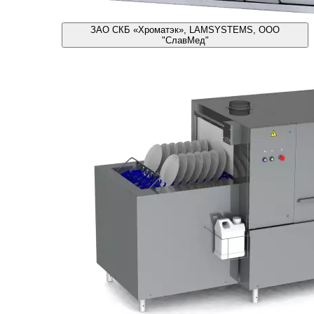
ЗАО СКБ «Хроматэк», LAMSYSTEMS, ООО
"СлавМед"