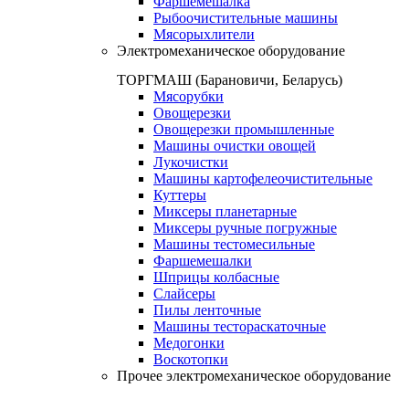
Фаршемешалка
Рыбоочистительные машины
Мясорыхлители
Электромеханическое оборудование
ТОРГМАШ (Барановичи, Беларусь)
Мясорубки
Овощерезки
Овощерезки промышленные
Машины очистки овощей
Лукочистки
Машины картофелеочистительные
Куттеры
Миксеры планетарные
Миксеры ручные погружные
Машины тестомесильные
Фаршемешалки
Шприцы колбасные
Слайсеры
Пилы ленточные
Машины тестораскаточные
Медогонки
Воскотопки
Прочее электромеханическое оборудование