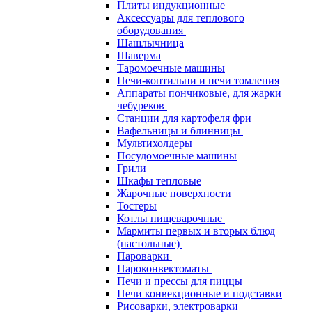
Плиты индукционные
Аксессуары для теплового
оборудования
Шашлычница
Шаверма
Таромоечные машины
Печи-коптильни и печи томления
Аппараты пончиковые, для жарки
чебуреков
Станции для картофеля фри
Вафельницы и блинницы
Мультихолдеры
Посудомоечные машины
Грили
Шкафы тепловые
Жарочные поверхности
Тостеры
Котлы пищеварочные
Мармиты первых и вторых блюд
(настольные)
Пароварки
Пароконвектоматы
Печи и прессы для пиццы
Печи конвекционные и подставки
Рисоварки, электроварки