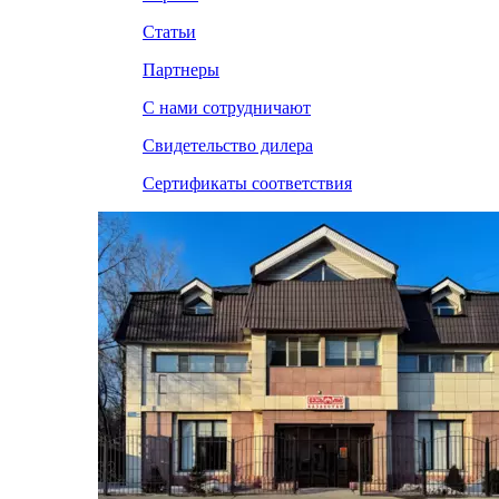
Статьи
Партнеры
С нами сотрудничают
Свидетельство дилера
Сертификаты соответствия