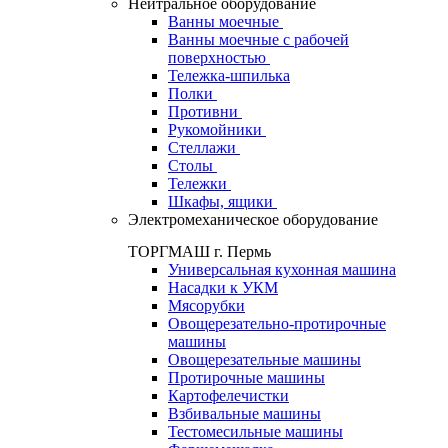
Нейтральное оборудование
Ванны моечные
Ванны моечные с рабочей
поверхностью
Тележка-шпилька
Полки
Противни
Рукомойники
Стеллажи
Столы
Тележки
Шкафы, ящики
Электромеханическое оборудование
ТОРГМАШ г. Пермь
Универсальная кухонная машина
Насадки к УКМ
Мясорубки
Овощерезательно-протирочные
машины
Овощерезательные машины
Протирочные машины
Картофелечистки
Взбивальные машины
Тестомесильные машины