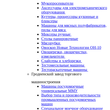
Мукопросеиватели
Аксессуары для электромеханического
оборудования
Куттеры, процессоры кухонные и
бликсеры
Машины для мясных полуфабрикатов,
пилы для мяса
Миксеры ручные
Столы панировочные
Мясорубки
Овоскоп Новые Технологии ОН-10
Овощерезки, овощечистки,
измельчители
Слайсеры и хлеборезки
Тестомесильные машины
Тестораскаточные машины
Гродненский завод торгового
машиностроения
Машины посудомоечные
универсальные ММУ
Выбор типа и производительности
промышленных посудомоечных
машин
Специальное моечное оборудование