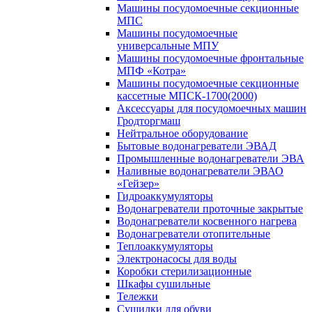
Машины посудомоечные секционные
МПС
Машины посудомоечные
универсальные МПУ
Машины посудомоечные фронтальные
МПФ «Котра»
Машины посудомоечные секционные
кассетные МПСК-1700(2000)
Аксессуары для посудомоечных машин
Гродторгмаш
Нейтральное оборудование
Бытовые водонагреватели ЭВАД
Промышленные водонагреватели ЭВА
Наливные водонагреватели ЭВАО
«Гейзер»
Гидроаккумуляторы
Водонагреватели проточные закрытые
Водонагреватели косвенного нагрева
Водонагреватели отопительные
Теплоаккумуляторы
Электронасосы для воды
Коробки стерилизационные
Шкафы сушильные
Тележки
Сушилки для обуви