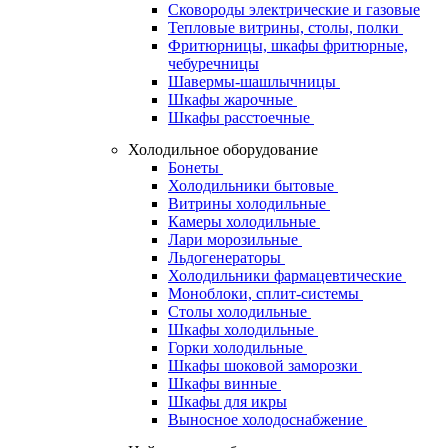
Сковороды электрические и газовые
Тепловые витрины, столы, полки
Фритюрницы, шкафы фритюрные,
чебуречницы
Шавермы-шашлычницы
Шкафы жарочные
Шкафы расстоечные
Холодильное оборудование
Бонеты
Холодильники бытовые
Витрины холодильные
Камеры холодильные
Лари морозильные
Льдогенераторы
Холодильники фармацевтические
Моноблоки, сплит-системы
Столы холодильные
Шкафы холодильные
Горки холодильные
Шкафы шоковой заморозки
Шкафы винные
Шкафы для икры
Выносное холодоснабжение