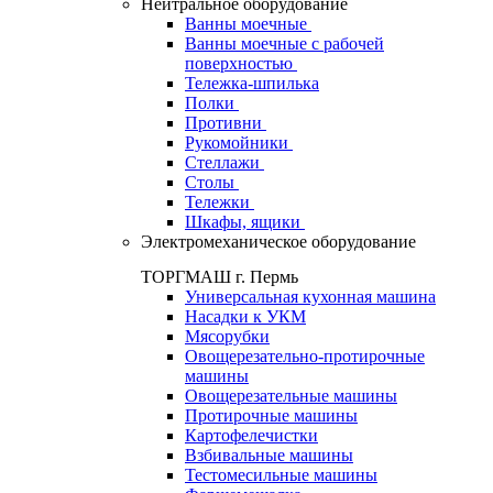
Нейтральное оборудование
Ванны моечные
Ванны моечные с рабочей
поверхностью
Тележка-шпилька
Полки
Противни
Рукомойники
Стеллажи
Столы
Тележки
Шкафы, ящики
Электромеханическое оборудование
ТОРГМАШ г. Пермь
Универсальная кухонная машина
Насадки к УКМ
Мясорубки
Овощерезательно-протирочные
машины
Овощерезательные машины
Протирочные машины
Картофелечистки
Взбивальные машины
Тестомесильные машины