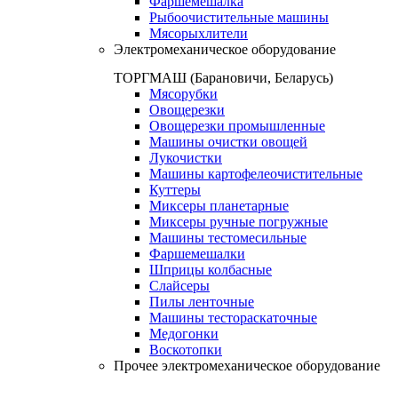
Фаршемешалка
Рыбоочистительные машины
Мясорыхлители
Электромеханическое оборудование
ТОРГМАШ (Барановичи, Беларусь)
Мясорубки
Овощерезки
Овощерезки промышленные
Машины очистки овощей
Лукочистки
Машины картофелеочистительные
Куттеры
Миксеры планетарные
Миксеры ручные погружные
Машины тестомесильные
Фаршемешалки
Шприцы колбасные
Слайсеры
Пилы ленточные
Машины тестораскаточные
Медогонки
Воскотопки
Прочее электромеханическое оборудование