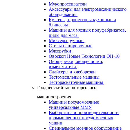
Мукопросеиватели
Аксессуары для электромеханического
оборудования
Куттеры, процессоры кухонные и
бликсеры
Машины для мясных полуфабрикатов,
пилы для мяса
Миксеры ручные
Столы панировочные
Мясорубки
Овоскоп Новые Технологии ОН-10
Овощерезки, овощечистки,
измельчители
Слайсеры и хлеборезки
Тестомесильные машины
Тестораскаточные машины
Гродненский завод торгового
машиностроения
Машины посудомоечные
универсальные ММУ
Выбор типа и производительности
промышленных посудомоечных
машин
Специальное моечное оборудование