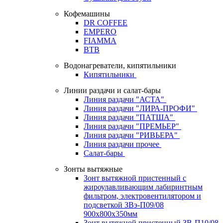
Кофемашины
DR COFFEE
EMPERO
FIAMMA
BTB
Водонагреватели, кипятильники
Кипятильники
Линии раздачи и салат-бары
Линия раздачи "АСТА"
Линия раздачи "ЛИРА-ПРОФИ"
Линия раздачи "ПАТША"
Линия раздачи "ПРЕМЬЕР"
Линия раздачи "РИВЬЕРА"
Линия раздачи прочее
Салат-бары
Зонты вытяжные
Зонт вытяжной пристенный с
жироулавливающим лабиринтным
фильтром, электровентилятором и
подсветкой ЗВэ-П09/08
900х800х350мм
Зонт вытяжной пристенный ЗВ-П10/08