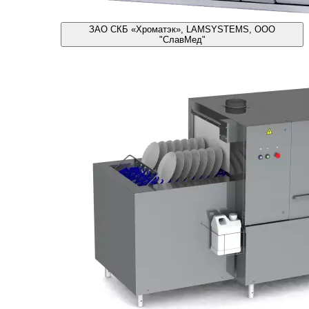
ЗАО СКБ «Хроматэк», LAMSYSTEMS, ООО
"СлавМед"