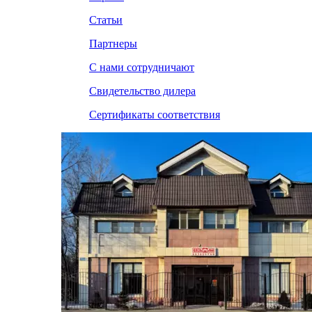
Статьи
Партнеры
С нами сотрудничают
Свидетельство дилера
Сертификаты соответствия