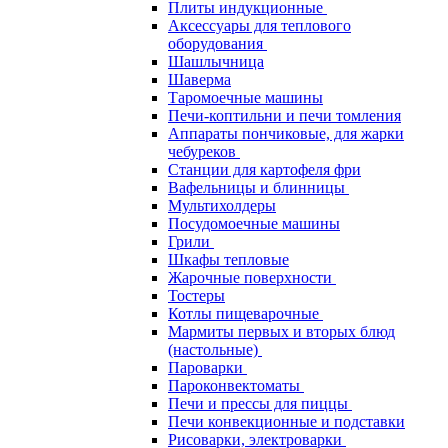
Плиты индукционные
Аксессуары для теплового
оборудования
Шашлычница
Шаверма
Таромоечные машины
Печи-коптильни и печи томления
Аппараты пончиковые, для жарки
чебуреков
Станции для картофеля фри
Вафельницы и блинницы
Мультихолдеры
Посудомоечные машины
Грили
Шкафы тепловые
Жарочные поверхности
Тостеры
Котлы пищеварочные
Мармиты первых и вторых блюд
(настольные)
Пароварки
Пароконвектоматы
Печи и прессы для пиццы
Печи конвекционные и подставки
Рисоварки, электроварки