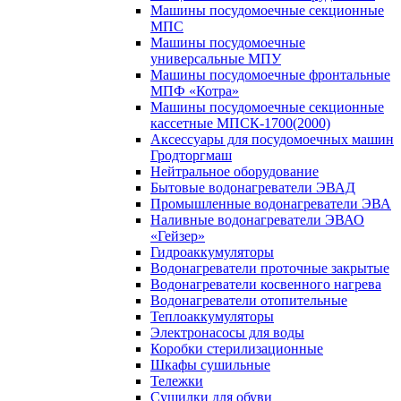
Машины посудомоечные секционные
МПС
Машины посудомоечные
универсальные МПУ
Машины посудомоечные фронтальные
МПФ «Котра»
Машины посудомоечные секционные
кассетные МПСК-1700(2000)
Аксессуары для посудомоечных машин
Гродторгмаш
Нейтральное оборудование
Бытовые водонагреватели ЭВАД
Промышленные водонагреватели ЭВА
Наливные водонагреватели ЭВАО
«Гейзер»
Гидроаккумуляторы
Водонагреватели проточные закрытые
Водонагреватели косвенного нагрева
Водонагреватели отопительные
Теплоаккумуляторы
Электронасосы для воды
Коробки стерилизационные
Шкафы сушильные
Тележки
Сушилки для обуви