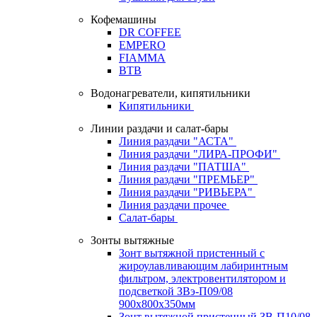
Кофемашины
DR COFFEE
EMPERO
FIAMMA
BTB
Водонагреватели, кипятильники
Кипятильники
Линии раздачи и салат-бары
Линия раздачи "АСТА"
Линия раздачи "ЛИРА-ПРОФИ"
Линия раздачи "ПАТША"
Линия раздачи "ПРЕМЬЕР"
Линия раздачи "РИВЬЕРА"
Линия раздачи прочее
Салат-бары
Зонты вытяжные
Зонт вытяжной пристенный с
жироулавливающим лабиринтным
фильтром, электровентилятором и
подсветкой ЗВэ-П09/08
900х800х350мм
Зонт вытяжной пристенный ЗВ-П10/08