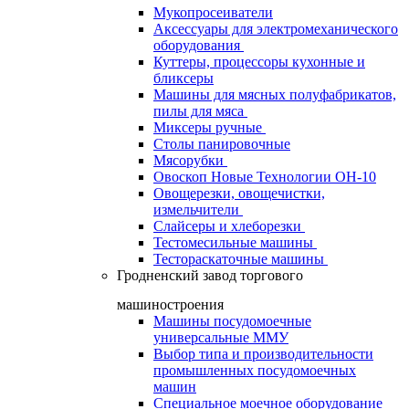
Мукопросеиватели
Аксессуары для электромеханического
оборудования
Куттеры, процессоры кухонные и
бликсеры
Машины для мясных полуфабрикатов,
пилы для мяса
Миксеры ручные
Столы панировочные
Мясорубки
Овоскоп Новые Технологии ОН-10
Овощерезки, овощечистки,
измельчители
Слайсеры и хлеборезки
Тестомесильные машины
Тестораскаточные машины
Гродненский завод торгового
машиностроения
Машины посудомоечные
универсальные ММУ
Выбор типа и производительности
промышленных посудомоечных
машин
Специальное моечное оборудование