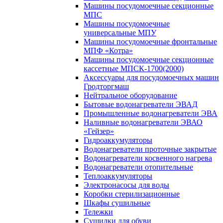
Машины посудомоечные секционные
МПС
Машины посудомоечные
универсальные МПУ
Машины посудомоечные фронтальные
МПФ «Котра»
Машины посудомоечные секционные
кассетные МПСК-1700(2000)
Аксессуары для посудомоечных машин
Гродторгмаш
Нейтральное оборудование
Бытовые водонагреватели ЭВАД
Промышленные водонагреватели ЭВА
Наливные водонагреватели ЭВАО
«Гейзер»
Гидроаккумуляторы
Водонагреватели проточные закрытые
Водонагреватели косвенного нагрева
Водонагреватели отопительные
Теплоаккумуляторы
Электронасосы для воды
Коробки стерилизационные
Шкафы сушильные
Тележки
Сушилки для обуви