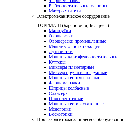
Фаршемешалка
Рыбоочистительные машины
Мясорыхлители
Электромеханическое оборудование
ТОРГМАШ (Барановичи, Беларусь)
Мясорубки
Овощерезки
Овощерезки промышленные
Машины очистки овощей
Лукочистки
Машины картофелеочистительные
Куттеры
Миксеры планетарные
Миксеры ручные погружные
Машины тестомесильные
Фаршемешалки
Шприцы колбасные
Слайсеры
Пилы ленточные
Машины тестораскаточные
Медогонки
Воскотопки
Прочее электромеханическое оборудование