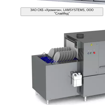
ЗАО СКБ «Хроматэк», LAMSYSTEMS, ООО
"СлавМед"