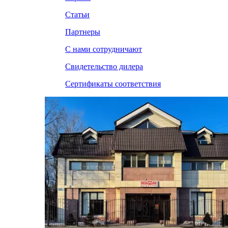
Статьи
Партнеры
С нами сотрудничают
Свидетельство дилера
Сертификаты соответствия