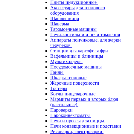
Плиты индукционные
Аксессуары для теплового
оборудования
Шашлычница
Шаверма
Таромоечные машины
Печи-коптильни и печи томления
Аппараты пончиковые, для жарки
чебуреков
Станции для картофеля фри
Вафельницы и блинницы
Мультихолдеры
Посудомоечные машины
Грили
Шкафы тепловые
Жарочные поверхности
Тостеры
Котлы пищеварочные
Мармиты первых и вторых блюд
(настольные)
Пароварки
Пароконвектоматы
Печи и прессы для пиццы
Печи конвекционные и подставки
Рисоварки, электроварки