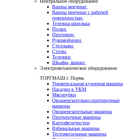
Нейтральное оборудование
Ванны моечные
Ванны моечные с рабочей
поверхностью
Тележка-шпилька
Полки
Противни
Рукомойники
Стеллажи
Столы
Тележки
Шкафы, ящики
Электромеханическое оборудование
ТОРГМАШ г. Пермь
Универсальная кухонная машина
Насадки к УКМ
Мясорубки
Овощерезательно-протирочные
машины
Овощерезательные машины
Протирочные машины
Картофелечистки
Взбивальные машины
Тестомесильные машины