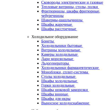
Сковороды электрические и газовые
Тепловые витрины, столы, полки
Фритюрницы, шкафы фритюрные,
чебуречницы
Шавермы-шашлычницы
Шкафы жарочные
Шкафы расстоечные
Холодильное оборудование
Бонеты
Холодильники бытовые
Витрины холодильные
Камеры холодильные
Лари морозильные
Льдогенераторы
Холодильники фармацевтические
Моноблоки, сплит-системы
Столы холодильные
Шкафы холодильные
Горки холодильные
Шкафы шоковой заморозки
Шкафы винные
Шкафы для икры
Выносное холодоснабжение