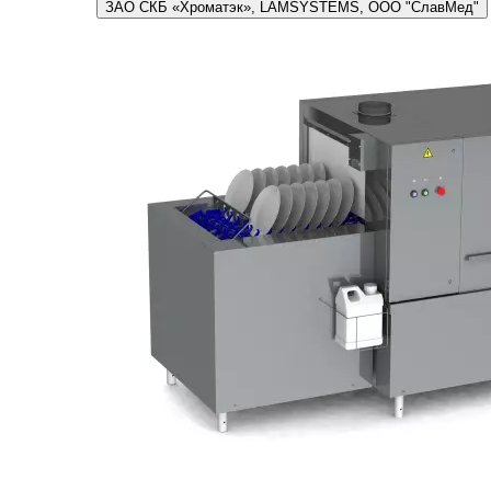
ЗАО СКБ «Хроматэк», LAMSYSTEMS, ООО "СлавМед"