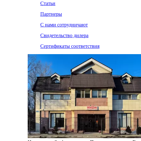
Статьи
Партнеры
С нами сотрудничают
Свидетельство дилера
Сертификаты соответствия