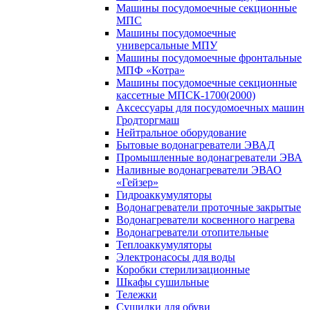
Машины посудомоечные секционные
МПС
Машины посудомоечные
универсальные МПУ
Машины посудомоечные фронтальные
МПФ «Котра»
Машины посудомоечные секционные
кассетные МПСК-1700(2000)
Аксессуары для посудомоечных машин
Гродторгмаш
Нейтральное оборудование
Бытовые водонагреватели ЭВАД
Промышленные водонагреватели ЭВА
Наливные водонагреватели ЭВАО
«Гейзер»
Гидроаккумуляторы
Водонагреватели проточные закрытые
Водонагреватели косвенного нагрева
Водонагреватели отопительные
Теплоаккумуляторы
Электронасосы для воды
Коробки стерилизационные
Шкафы сушильные
Тележки
Сушилки для обуви