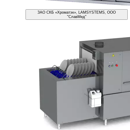
ЗАО СКБ «Хроматэк», LAMSYSTEMS, ООО
"СлавМед"