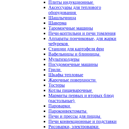
Плиты индукционные
Аксессуары для теплового
оборудования
Шашлычница
Шаверма
Таромоечные машины
Печи-коптильни и печи томления
Аппараты пончиковые, для жарки
чебуреков
Станции для картофеля фри
Вафельницы и блинницы
Мультихолдеры
Посудомоечные машины
Грили
Шкафы тепловые
Жарочные поверхности
Тостеры
Котлы пищеварочные
Мармиты первых и вторых блюд
(настольные)
Пароварки
Пароконвектоматы
Печи и прессы для пиццы
Печи конвекционные и подставки
Рисоварки, электроварки