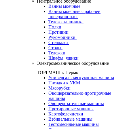
Нейтральное оборудование
Ванны моечные
Ванны моечные с рабочей
поверхностью
Тележка-шпилька
Полки
Противни
Рукомойники
Стеллажи
Столы
Тележки
Шкафы, ящики
Электромеханическое оборудование
ТОРГМАШ г. Пермь
Универсальная кухонная машина
Насадки к УКМ
Мясорубки
Овощерезательно-протирочные
машины
Овощерезательные машины
Протирочные машины
Картофелечистки
Взбивальные машины
Тестомесильные машины