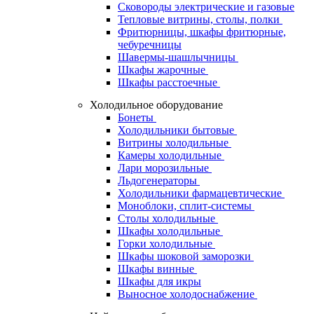
Сковороды электрические и газовые
Тепловые витрины, столы, полки
Фритюрницы, шкафы фритюрные,
чебуречницы
Шавермы-шашлычницы
Шкафы жарочные
Шкафы расстоечные
Холодильное оборудование
Бонеты
Холодильники бытовые
Витрины холодильные
Камеры холодильные
Лари морозильные
Льдогенераторы
Холодильники фармацевтические
Моноблоки, сплит-системы
Столы холодильные
Шкафы холодильные
Горки холодильные
Шкафы шоковой заморозки
Шкафы винные
Шкафы для икры
Выносное холодоснабжение