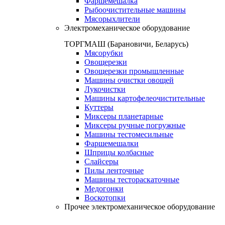
Фаршемешалка
Рыбоочистительные машины
Мясорыхлители
Электромеханическое оборудование
ТОРГМАШ (Барановичи, Беларусь)
Мясорубки
Овощерезки
Овощерезки промышленные
Машины очистки овощей
Лукочистки
Машины картофелеочистительные
Куттеры
Миксеры планетарные
Миксеры ручные погружные
Машины тестомесильные
Фаршемешалки
Шприцы колбасные
Слайсеры
Пилы ленточные
Машины тестораскаточные
Медогонки
Воскотопки
Прочее электромеханическое оборудование