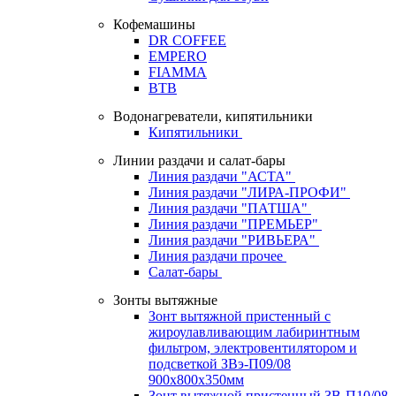
Кофемашины
DR COFFEE
EMPERO
FIAMMA
BTB
Водонагреватели, кипятильники
Кипятильники
Линии раздачи и салат-бары
Линия раздачи "АСТА"
Линия раздачи "ЛИРА-ПРОФИ"
Линия раздачи "ПАТША"
Линия раздачи "ПРЕМЬЕР"
Линия раздачи "РИВЬЕРА"
Линия раздачи прочее
Салат-бары
Зонты вытяжные
Зонт вытяжной пристенный с
жироулавливающим лабиринтным
фильтром, электровентилятором и
подсветкой ЗВэ-П09/08
900х800х350мм
Зонт вытяжной пристенный ЗВ-П10/08