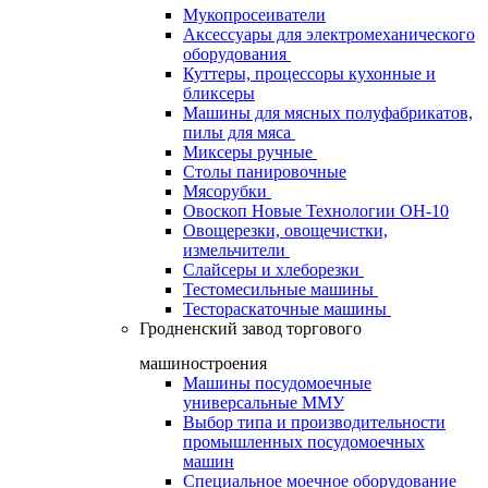
Мукопросеиватели
Аксессуары для электромеханического
оборудования
Куттеры, процессоры кухонные и
бликсеры
Машины для мясных полуфабрикатов,
пилы для мяса
Миксеры ручные
Столы панировочные
Мясорубки
Овоскоп Новые Технологии ОН-10
Овощерезки, овощечистки,
измельчители
Слайсеры и хлеборезки
Тестомесильные машины
Тестораскаточные машины
Гродненский завод торгового
машиностроения
Машины посудомоечные
универсальные ММУ
Выбор типа и производительности
промышленных посудомоечных
машин
Специальное моечное оборудование