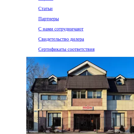
Статьи
Партнеры
С нами сотрудничают
Свидетельство дилера
Сертификаты соответствия