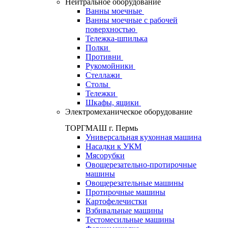
Нейтральное оборудование
Ванны моечные
Ванны моечные с рабочей
поверхностью
Тележка-шпилька
Полки
Противни
Рукомойники
Стеллажи
Столы
Тележки
Шкафы, ящики
Электромеханическое оборудование
ТОРГМАШ г. Пермь
Универсальная кухонная машина
Насадки к УКМ
Мясорубки
Овощерезательно-протирочные
машины
Овощерезательные машины
Протирочные машины
Картофелечистки
Взбивальные машины
Тестомесильные машины