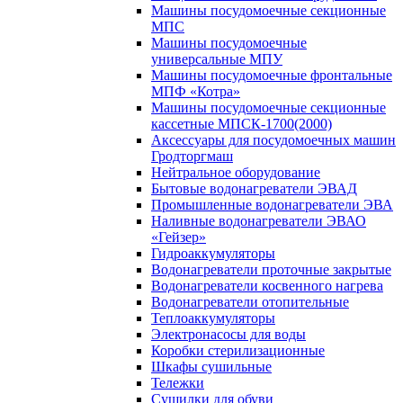
Машины посудомоечные секционные
МПС
Машины посудомоечные
универсальные МПУ
Машины посудомоечные фронтальные
МПФ «Котра»
Машины посудомоечные секционные
кассетные МПСК-1700(2000)
Аксессуары для посудомоечных машин
Гродторгмаш
Нейтральное оборудование
Бытовые водонагреватели ЭВАД
Промышленные водонагреватели ЭВА
Наливные водонагреватели ЭВАО
«Гейзер»
Гидроаккумуляторы
Водонагреватели проточные закрытые
Водонагреватели косвенного нагрева
Водонагреватели отопительные
Теплоаккумуляторы
Электронасосы для воды
Коробки стерилизационные
Шкафы сушильные
Тележки
Сушилки для обуви