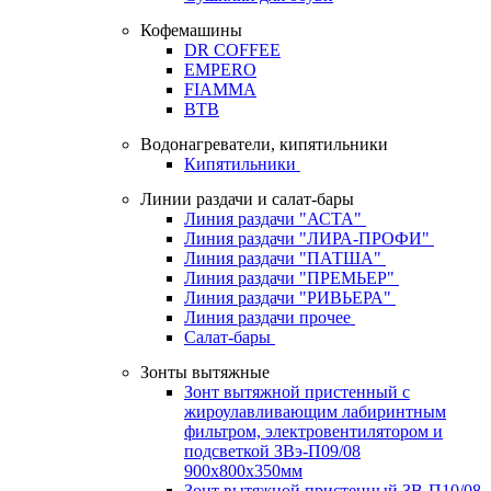
Кофемашины
DR COFFEE
EMPERO
FIAMMA
BTB
Водонагреватели, кипятильники
Кипятильники
Линии раздачи и салат-бары
Линия раздачи "АСТА"
Линия раздачи "ЛИРА-ПРОФИ"
Линия раздачи "ПАТША"
Линия раздачи "ПРЕМЬЕР"
Линия раздачи "РИВЬЕРА"
Линия раздачи прочее
Салат-бары
Зонты вытяжные
Зонт вытяжной пристенный с
жироулавливающим лабиринтным
фильтром, электровентилятором и
подсветкой ЗВэ-П09/08
900х800х350мм
Зонт вытяжной пристенный ЗВ-П10/08