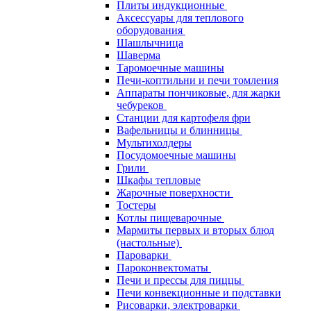
Плиты индукционные
Аксессуары для теплового
оборудования
Шашлычница
Шаверма
Таромоечные машины
Печи-коптильни и печи томления
Аппараты пончиковые, для жарки
чебуреков
Станции для картофеля фри
Вафельницы и блинницы
Мультихолдеры
Посудомоечные машины
Грили
Шкафы тепловые
Жарочные поверхности
Тостеры
Котлы пищеварочные
Мармиты первых и вторых блюд
(настольные)
Пароварки
Пароконвектоматы
Печи и прессы для пиццы
Печи конвекционные и подставки
Рисоварки, электроварки