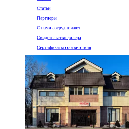
Статьи
Партнеры
С нами сотрудничают
Свидетельство дилера
Сертификаты соответствия