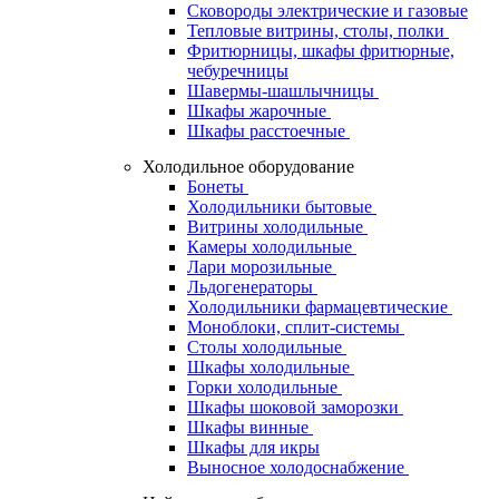
Сковороды электрические и газовые
Тепловые витрины, столы, полки
Фритюрницы, шкафы фритюрные,
чебуречницы
Шавермы-шашлычницы
Шкафы жарочные
Шкафы расстоечные
Холодильное оборудование
Бонеты
Холодильники бытовые
Витрины холодильные
Камеры холодильные
Лари морозильные
Льдогенераторы
Холодильники фармацевтические
Моноблоки, сплит-системы
Столы холодильные
Шкафы холодильные
Горки холодильные
Шкафы шоковой заморозки
Шкафы винные
Шкафы для икры
Выносное холодоснабжение