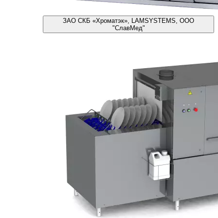
ЗАО СКБ «Хроматэк», LAMSYSTEMS, ООО
"СлавМед"