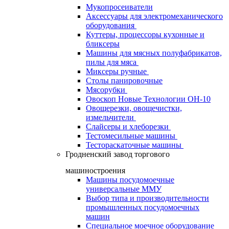
Мукопросеиватели
Аксессуары для электромеханического
оборудования
Куттеры, процессоры кухонные и
бликсеры
Машины для мясных полуфабрикатов,
пилы для мяса
Миксеры ручные
Столы панировочные
Мясорубки
Овоскоп Новые Технологии ОН-10
Овощерезки, овощечистки,
измельчители
Слайсеры и хлеборезки
Тестомесильные машины
Тестораскаточные машины
Гродненский завод торгового
машиностроения
Машины посудомоечные
универсальные ММУ
Выбор типа и производительности
промышленных посудомоечных
машин
Специальное моечное оборудование