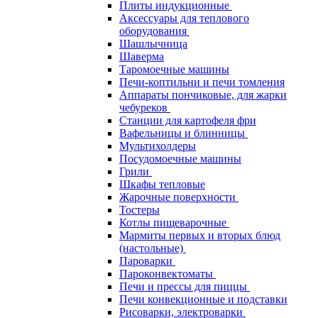
Плиты индукционные
Аксессуары для теплового
оборудования
Шашлычница
Шаверма
Таромоечные машины
Печи-коптильни и печи томления
Аппараты пончиковые, для жарки
чебуреков
Станции для картофеля фри
Вафельницы и блинницы
Мультихолдеры
Посудомоечные машины
Грили
Шкафы тепловые
Жарочные поверхности
Тостеры
Котлы пищеварочные
Мармиты первых и вторых блюд
(настольные)
Пароварки
Пароконвектоматы
Печи и прессы для пиццы
Печи конвекционные и подставки
Рисоварки, электроварки