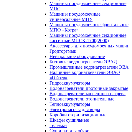
Машины посудомоечные секционные
МПС
Машины посудомоечные
универсальные МПУ
Машины посудомоечные фронтальные
МПФ «Котра»
Машины посудомоечные секционные
кассетные МПСК-1700(2000)
Аксессуары для посудомоечных машин
Гродторгмаш
Нейтральное оборудование
Бытовые водонагреватели ЭВАД
Промышленные водонагреватели ЭВА
Наливные водонагреватели ЭВАО
«Гейзер»
Гидроаккумуляторы
Водонагреватели проточные закрытые
Водонагреватели косвенного нагрева
Водонагреватели отопительные
Теплоаккумуляторы
Электронасосы для воды
Коробки стерилизационные
Шкафы сушильные
Тележки
Сушилки для обуви