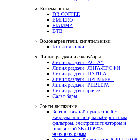
Кофемашины
DR COFFEE
EMPERO
FIAMMA
BTB
Водонагреватели, кипятильники
Кипятильники
Линии раздачи и салат-бары
Линия раздачи "АСТА"
Линия раздачи "ЛИРА-ПРОФИ"
Линия раздачи "ПАТША"
Линия раздачи "ПРЕМЬЕР"
Линия раздачи "РИВЬЕРА"
Линия раздачи прочее
Салат-бары
Зонты вытяжные
Зонт вытяжной пристенный с
жироулавливающим лабиринтным
фильтром, электровентилятором и
подсветкой ЗВэ-П09/08
900х800х350мм
Зонт вытяжной пристенный ЗВ-П10/08