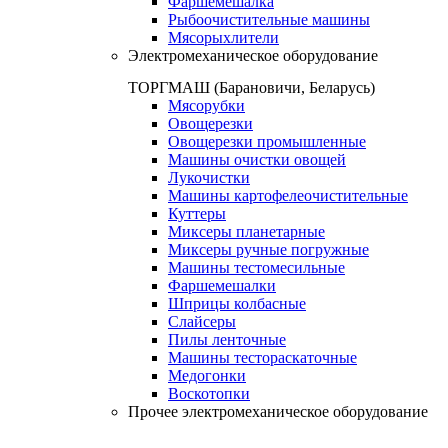
Фаршемешалка
Рыбоочистительные машины
Мясорыхлители
Электромеханическое оборудование
ТОРГМАШ (Барановичи, Беларусь)
Мясорубки
Овощерезки
Овощерезки промышленные
Машины очистки овощей
Лукочистки
Машины картофелеочистительные
Куттеры
Миксеры планетарные
Миксеры ручные погружные
Машины тестомесильные
Фаршемешалки
Шприцы колбасные
Слайсеры
Пилы ленточные
Машины тестораскаточные
Медогонки
Воскотопки
Прочее электромеханическое оборудование