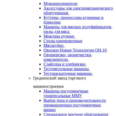
Мукопросеиватели
Аксессуары для электромеханического
оборудования
Куттеры, процессоры кухонные и
бликсеры
Машины для мясных полуфабрикатов,
пилы для мяса
Миксеры ручные
Столы панировочные
Мясорубки
Овоскоп Новые Технологии ОН-10
Овощерезки, овощечистки,
измельчители
Слайсеры и хлеборезки
Тестомесильные машины
Тестораскаточные машины
Гродненский завод торгового
машиностроения
Машины посудомоечные
универсальные ММУ
Выбор типа и производительности
промышленных посудомоечных
машин
Специальное моечное оборудование