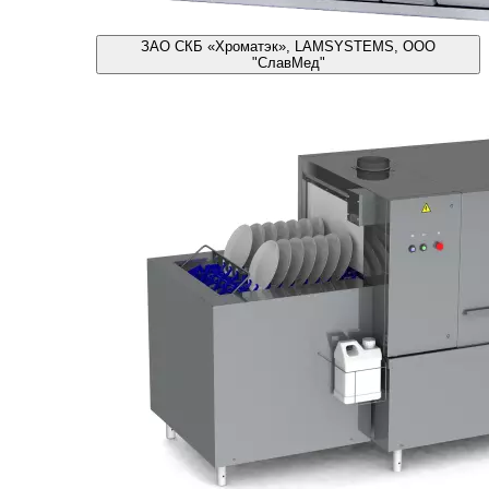
ЗАО СКБ «Хроматэк», LAMSYSTEMS, ООО
"СлавМед"