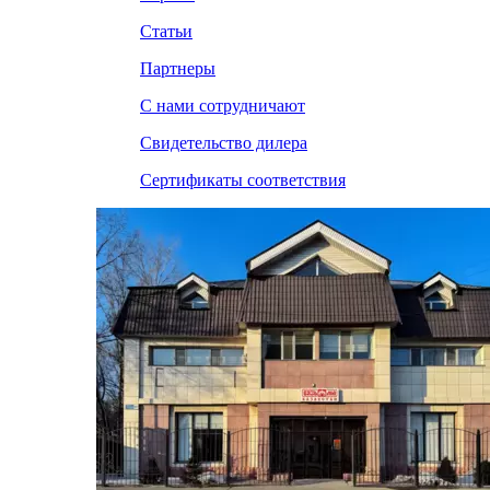
Статьи
Партнеры
С нами сотрудничают
Свидетельство дилера
Сертификаты соответствия