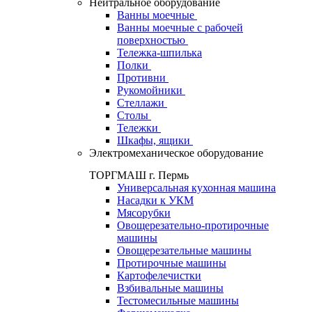
Нейтральное оборудование
Ванны моечные
Ванны моечные с рабочей
поверхностью
Тележка-шпилька
Полки
Противни
Рукомойники
Стеллажи
Столы
Тележки
Шкафы, ящики
Электромеханическое оборудование
ТОРГМАШ г. Пермь
Универсальная кухонная машина
Насадки к УКМ
Мясорубки
Овощерезательно-протирочные
машины
Овощерезательные машины
Протирочные машины
Картофелечистки
Взбивальные машины
Тестомесильные машины