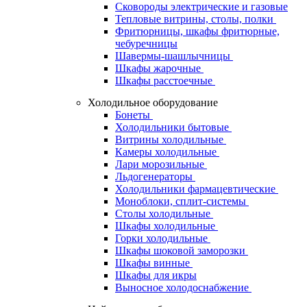
Сковороды электрические и газовые
Тепловые витрины, столы, полки
Фритюрницы, шкафы фритюрные,
чебуречницы
Шавермы-шашлычницы
Шкафы жарочные
Шкафы расстоечные
Холодильное оборудование
Бонеты
Холодильники бытовые
Витрины холодильные
Камеры холодильные
Лари морозильные
Льдогенераторы
Холодильники фармацевтические
Моноблоки, сплит-системы
Столы холодильные
Шкафы холодильные
Горки холодильные
Шкафы шоковой заморозки
Шкафы винные
Шкафы для икры
Выносное холодоснабжение