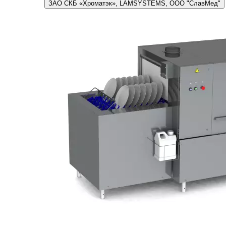
ЗАО СКБ «Хроматэк», LAMSYSTEMS, ООО "СлавМед"