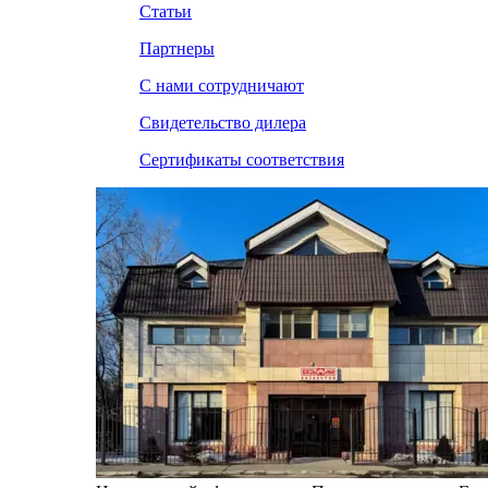
Статьи
Партнеры
С нами сотрудничают
Свидетельство дилера
Сертификаты соответствия