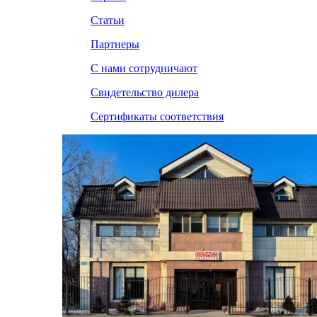
Статьи
Партнеры
С нами сотрудничают
Свидетельство дилера
Сертификаты соответствия