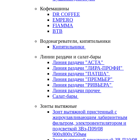
Кофемашины
DR COFFEE
EMPERO
FIAMMA
BTB
Водонагреватели, кипятильники
Кипятильники
Линии раздачи и салат-бары
Линия раздачи "АСТА"
Линия раздачи "ЛИРА-ПРОФИ"
Линия раздачи "ПАТША"
Линия раздачи "ПРЕМЬЕР"
Линия раздачи "РИВЬЕРА"
Линия раздачи прочее
Салат-бары
Зонты вытяжные
Зонт вытяжной пристенный с
жироулавливающим лабиринтным
фильтром, электровентилятором и
подсветкой ЗВэ-П09/08
900х800х350мм
Зонт вытяжной пристенный ЗВ-П10/08