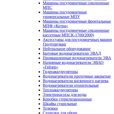
Машины посудомоечные секционные
МПС
Машины посудомоечные
универсальные МПУ
Машины посудомоечные фронтальные
МПФ «Котра»
Машины посудомоечные секционные
кассетные МПСК-1700(2000)
Аксессуары для посудомоечных машин
Гродторгмаш
Нейтральное оборудование
Бытовые водонагреватели ЭВАД
Промышленные водонагреватели ЭВА
Наливные водонагреватели ЭВАО
«Гейзер»
Гидроаккумуляторы
Водонагреватели проточные закрытые
Водонагреватели косвенного нагрева
Водонагреватели отопительные
Теплоаккумуляторы
Электронасосы для воды
Коробки стерилизационные
Шкафы сушильные
Тележки
Сушилки для обуви