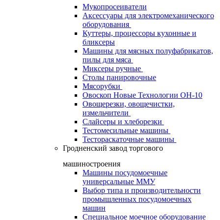
Мукопросеиватели
Аксессуары для электромеханического
оборудования
Куттеры, процессоры кухонные и
бликсеры
Машины для мясных полуфабрикатов,
пилы для мяса
Миксеры ручные
Столы панировочные
Мясорубки
Овоскоп Новые Технологии ОН-10
Овощерезки, овощечистки,
измельчители
Слайсеры и хлеборезки
Тестомесильные машины
Тестораскаточные машины
Гродненский завод торгового
машиностроения
Машины посудомоечные
универсальные ММУ
Выбор типа и производительности
промышленных посудомоечных
машин
Специальное моечное оборудование