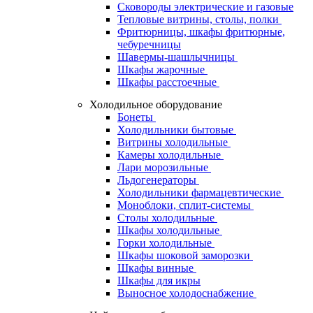
Сковороды электрические и газовые
Тепловые витрины, столы, полки
Фритюрницы, шкафы фритюрные,
чебуречницы
Шавермы-шашлычницы
Шкафы жарочные
Шкафы расстоечные
Холодильное оборудование
Бонеты
Холодильники бытовые
Витрины холодильные
Камеры холодильные
Лари морозильные
Льдогенераторы
Холодильники фармацевтические
Моноблоки, сплит-системы
Столы холодильные
Шкафы холодильные
Горки холодильные
Шкафы шоковой заморозки
Шкафы винные
Шкафы для икры
Выносное холодоснабжение