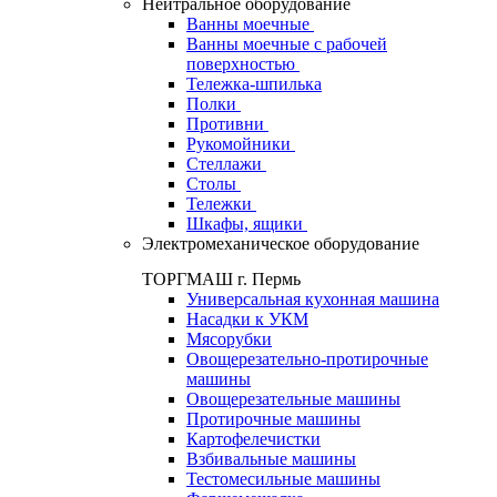
Нейтральное оборудование
Ванны моечные
Ванны моечные с рабочей
поверхностью
Тележка-шпилька
Полки
Противни
Рукомойники
Стеллажи
Столы
Тележки
Шкафы, ящики
Электромеханическое оборудование
ТОРГМАШ г. Пермь
Универсальная кухонная машина
Насадки к УКМ
Мясорубки
Овощерезательно-протирочные
машины
Овощерезательные машины
Протирочные машины
Картофелечистки
Взбивальные машины
Тестомесильные машины