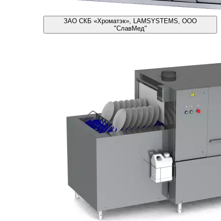
ЗАО СКБ «Хроматэк», LAMSYSTEMS, ООО
"СлавМед"