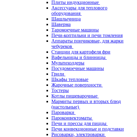
Плиты индукционные
Аксессуары для теплового
оборудования
Шашлычница
Шаверма
Таромоечные машины
Печи-коптильни и печи томления
Аппараты пончиковые, для жарки
чебуреков
Станции для картофеля фри
Вафельницы и блинницы
Мультихолдеры
Посудомоечные машины
Грили
Шкафы тепловые
Жарочные поверхности
Тостеры
Котлы пищеварочные
Мармиты первых и вторых блюд
(настольные)
Пароварки
Пароконвектоматы
Печи и прессы для пиццы
Печи конвекционные и подставки
Рисоварки, электроварки