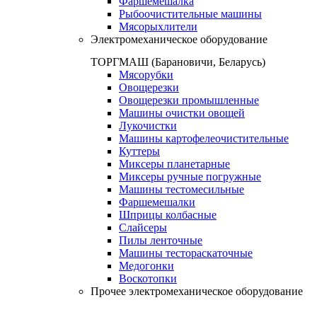
Фаршемешалка
Рыбоочистительные машины
Мясорыхлители
Электромеханическое оборудование
ТОРГМАШ (Барановичи, Беларусь)
Мясорубки
Овощерезки
Овощерезки промышленные
Машины очистки овощей
Лукочистки
Машины картофелеочистительные
Куттеры
Миксеры планетарные
Миксеры ручные погружные
Машины тестомесильные
Фаршемешалки
Шприцы колбасные
Слайсеры
Пилы ленточные
Машины тестораскаточные
Медогонки
Воскотопки
Прочее электромеханическое оборудование