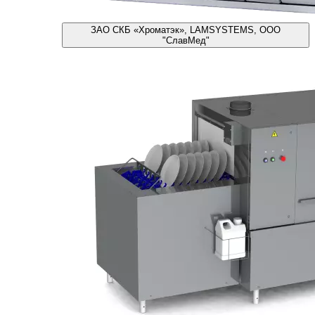
ЗАО СКБ «Хроматэк», LAMSYSTEMS, ООО
"СлавМед"