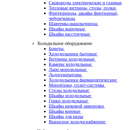
Сковороды электрические и газовые
Тепловые витрины, столы, полки
Фритюрницы, шкафы фритюрные,
чебуречницы
Шавермы-шашлычницы
Шкафы жарочные
Шкафы расстоечные
Холодильное оборудование
Бонеты
Холодильники бытовые
Витрины холодильные
Камеры холодильные
Лари морозильные
Льдогенераторы
Холодильники фармацевтические
Моноблоки, сплит-системы
Столы холодильные
Шкафы холодильные
Горки холодильные
Шкафы шоковой заморозки
Шкафы винные
Шкафы для икры
Выносное холодоснабжение