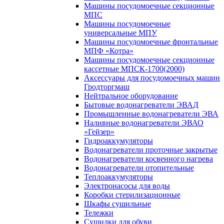
Машины посудомоечные секционные
МПС
Машины посудомоечные
универсальные МПУ
Машины посудомоечные фронтальные
МПФ «Котра»
Машины посудомоечные секционные
кассетные МПСК-1700(2000)
Аксессуары для посудомоечных машин
Гродторгмаш
Нейтральное оборудование
Бытовые водонагреватели ЭВАД
Промышленные водонагреватели ЭВА
Наливные водонагреватели ЭВАО
«Гейзер»
Гидроаккумуляторы
Водонагреватели проточные закрытые
Водонагреватели косвенного нагрева
Водонагреватели отопительные
Теплоаккумуляторы
Электронасосы для воды
Коробки стерилизационные
Шкафы сушильные
Тележки
Сушилки для обуви