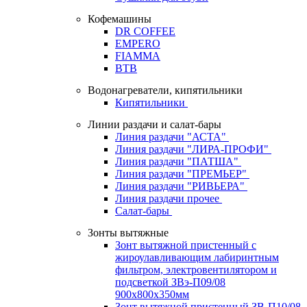
Кофемашины
DR COFFEE
EMPERO
FIAMMA
BTB
Водонагреватели, кипятильники
Кипятильники
Линии раздачи и салат-бары
Линия раздачи "АСТА"
Линия раздачи "ЛИРА-ПРОФИ"
Линия раздачи "ПАТША"
Линия раздачи "ПРЕМЬЕР"
Линия раздачи "РИВЬЕРА"
Линия раздачи прочее
Салат-бары
Зонты вытяжные
Зонт вытяжной пристенный с
жироулавливающим лабиринтным
фильтром, электровентилятором и
подсветкой ЗВэ-П09/08
900х800х350мм
Зонт вытяжной пристенный ЗВ-П10/08