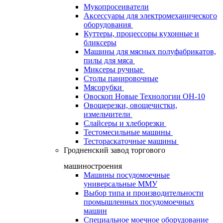
Мукопросеиватели
Аксессуары для электромеханического
оборудования
Куттеры, процессоры кухонные и
бликсеры
Машины для мясных полуфабрикатов,
пилы для мяса
Миксеры ручные
Столы панировочные
Мясорубки
Овоскоп Новые Технологии ОН-10
Овощерезки, овощечистки,
измельчители
Слайсеры и хлеборезки
Тестомесильные машины
Тестораскаточные машины
Гродненский завод торгового
машиностроения
Машины посудомоечные
универсальные ММУ
Выбор типа и производительности
промышленных посудомоечных
машин
Специальное моечное оборудование