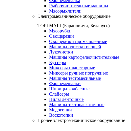
Фаршемешалка
Рыбоочистительные машины
Мясорыхлители
Электромеханическое оборудование
ТОРГМАШ (Барановичи, Беларусь)
Мясорубки
Овощерезки
Овощерезки промышленные
Машины очистки овощей
Лукочистки
Машины картофелеочистительные
Куттеры
Миксеры планетарные
Миксеры ручные погружные
Машины тестомесильные
Фаршемешалки
Шприцы колбасные
Слайсеры
Пилы ленточные
Машины тестораскаточные
Медогонки
Воскотопки
Прочее электромеханическое оборудование