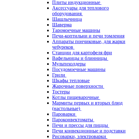
Плиты индукционные
Аксессуары для теплового
оборудования
Шашлычница
Шаверма
Таромоечные машины
Печи-коптильни и печи томления
Аппараты пончиковые, для жарки
чебуреков
Станции для картофеля фри
Вафельницы и блинницы
Мультихолдеры
Посудомоечные машины
Грили
Шкафы тепловые
Жарочные поверхности
Тостеры
Котлы пищеварочные
Мармиты первых и вторых блюд
(настольные)
Пароварки
Пароконвектоматы
Печи и прессы для пиццы
Печи конвекционные и подставки
Рисоварки, электроварки