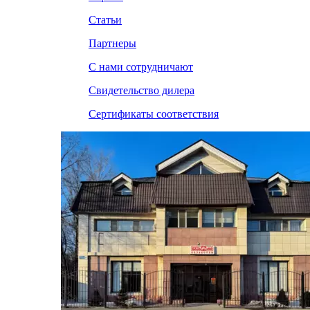
Статьи
Партнеры
С нами сотрудничают
Свидетельство дилера
Сертификаты соответствия