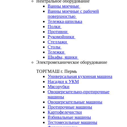
Нейтральное оборудование
Ванны моечные
Ванны моечные с рабочей
поверхностью
Тележка-шпилька
Полки
Противни
Рукомойники
Стеллажи
Столы
Тележки
Шкафы, ящики
Электромеханическое оборудование
ТОРГМАШ г. Пермь
Универсальная кухонная машина
Насадки к УКМ
Мясорубки
Овощерезательно-протирочные
машины
Овощерезательные машины
Протирочные машины
Картофелечистки
Взбивальные машины
Тестомесильные машины