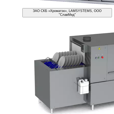
ЗАО СКБ «Хроматэк», LAMSYSTEMS, ООО
"СлавМед"