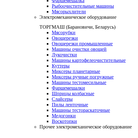
Фаршемешалка
Рыбоочистительные машины
Мясорыхлители
Электромеханическое оборудование
ТОРГМАШ (Барановичи, Беларусь)
Мясорубки
Овощерезки
Овощерезки промышленные
Машины очистки овощей
Лукочистки
Машины картофелеочистительные
Куттеры
Миксеры планетарные
Миксеры ручные погружные
Машины тестомесильные
Фаршемешалки
Шприцы колбасные
Слайсеры
Пилы ленточные
Машины тестораскаточные
Медогонки
Воскотопки
Прочее электромеханическое оборудование