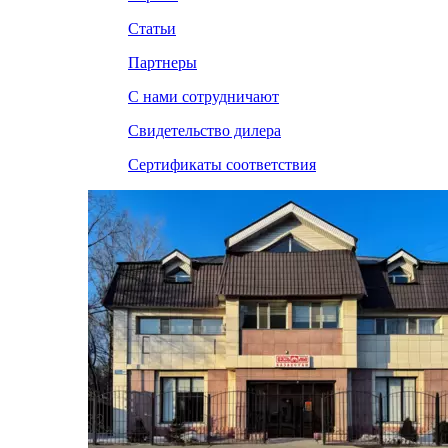
Статьи
Партнеры
С нами сотрудничают
Свидетельство дилера
Сертификаты соответствия