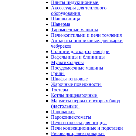
Плиты индукционные
Аксессуары для теплового
оборудования
Шашлычница
Шаверма
Таромоечные машины
Печи-коптильни и печи томления
Аппараты пончиковые, для жарки
чебуреков
Станции для картофеля фри
Вафельницы и блинницы
Мультихолдеры
Посудомоечные машины
Грили
Шкафы тепловые
Жарочные поверхности
Тостеры
Котлы пищеварочные
Мармиты первых и вторых блюд
(настольные)
Пароварки
Пароконвектоматы
Печи и прессы для пиццы
Печи конвекционные и подставки
Рисоварки, электроварки