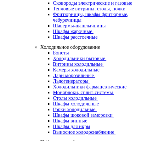
Сковороды электрические и газовые
Тепловые витрины, столы, полки
Фритюрницы, шкафы фритюрные,
чебуречницы
Шавермы-шашлычницы
Шкафы жарочные
Шкафы расстоечные
Холодильное оборудование
Бонеты
Холодильники бытовые
Витрины холодильные
Камеры холодильные
Лари морозильные
Льдогенераторы
Холодильники фармацевтические
Моноблоки, сплит-системы
Столы холодильные
Шкафы холодильные
Горки холодильные
Шкафы шоковой заморозки
Шкафы винные
Шкафы для икры
Выносное холодоснабжение