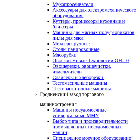
Мукопросеиватели
Аксессуары для электромеханического
оборудования
Куттеры, процессоры кухонные и
бликсеры
Машины для мясных полуфабрикатов,
пилы для мяса
Миксеры ручные
Столы панировочные
Мясорубки
Овоскоп Новые Технологии ОН-10
Овощерезки, овощечистки,
измельчители
Слайсеры и хлеборезки
Тестомесильные машины
Тестораскаточные машины
Гродненский завод торгового
машиностроения
Машины посудомоечные
универсальные ММУ
Выбор типа и производительности
промышленных посудомоечных
машин
Специальное моечное оборудование