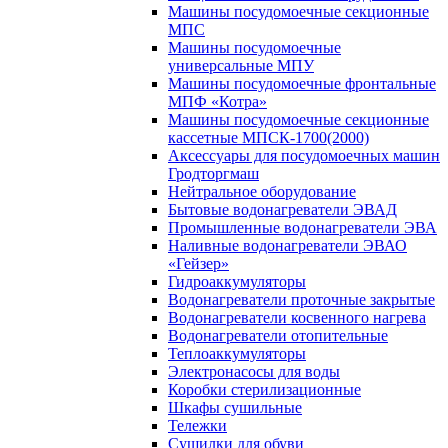
Машины посудомоечные секционные
МПС
Машины посудомоечные
универсальные МПУ
Машины посудомоечные фронтальные
МПФ «Котра»
Машины посудомоечные секционные
кассетные МПСК-1700(2000)
Аксессуары для посудомоечных машин
Гродторгмаш
Нейтральное оборудование
Бытовые водонагреватели ЭВАД
Промышленные водонагреватели ЭВА
Наливные водонагреватели ЭВАО
«Гейзер»
Гидроаккумуляторы
Водонагреватели проточные закрытые
Водонагреватели косвенного нагрева
Водонагреватели отопительные
Теплоаккумуляторы
Электронасосы для воды
Коробки стерилизационные
Шкафы сушильные
Тележки
Сушилки для обуви