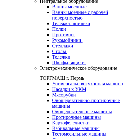
Нейтральное оборудование
Ванны моечные
Ванны моечные с рабочей
поверхностью
Тележка-шпилька
Полки
Противни
Рукомойники
Стеллажи
Столы
Тележки
Шкафы, ящики
Электромеханическое оборудование
ТОРГМАШ г. Пермь
Универсальная кухонная машина
Насадки к УКМ
Мясорубки
Овощерезательно-протирочные
машины
Овощерезательные машины
Протирочные машины
Картофелечистки
Взбивальные машины
Тестомесильные машины