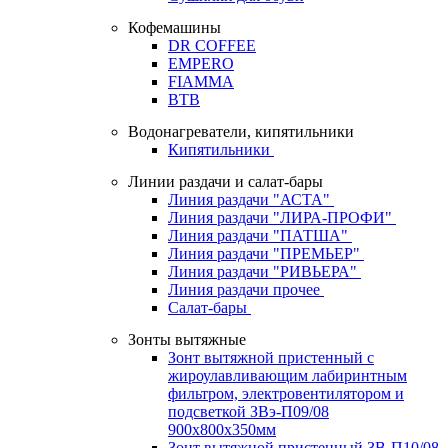
Кофемашины
DR COFFEE
EMPERO
FIAMMA
BTB
Водонагреватели, кипятильники
Кипятильники
Линии раздачи и салат-бары
Линия раздачи "АСТА"
Линия раздачи "ЛИРА-ПРОФИ"
Линия раздачи "ПАТША"
Линия раздачи "ПРЕМЬЕР"
Линия раздачи "РИВЬЕРА"
Линия раздачи прочее
Салат-бары
Зонты вытяжные
Зонт вытяжной пристенный с
жироулавливающим лабиринтным
фильтром, электровентилятором и
подсветкой ЗВэ-П09/08
900х800х350мм
Зонт вытяжной пристенный ЗВ-П10/08