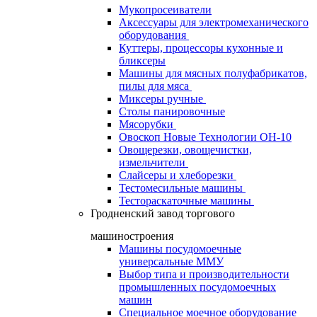
Мукопросеиватели
Аксессуары для электромеханического
оборудования
Куттеры, процессоры кухонные и
бликсеры
Машины для мясных полуфабрикатов,
пилы для мяса
Миксеры ручные
Столы панировочные
Мясорубки
Овоскоп Новые Технологии ОН-10
Овощерезки, овощечистки,
измельчители
Слайсеры и хлеборезки
Тестомесильные машины
Тестораскаточные машины
Гродненский завод торгового
машиностроения
Машины посудомоечные
универсальные ММУ
Выбор типа и производительности
промышленных посудомоечных
машин
Специальное моечное оборудование