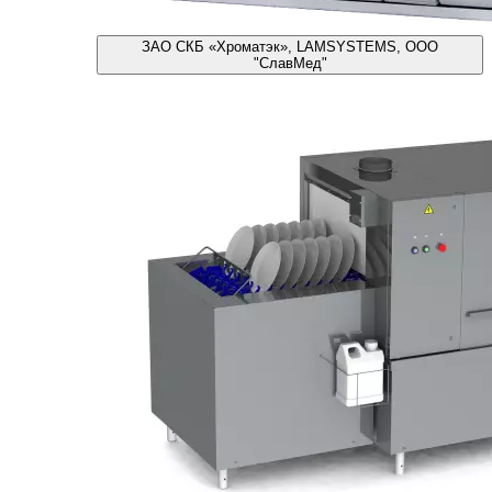
ЗАО СКБ «Хроматэк», LAMSYSTEMS, ООО
"СлавМед"