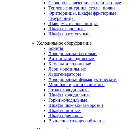
Сковороды электрические и газовые
Тепловые витрины, столы, полки
Фритюрницы, шкафы фритюрные,
чебуречницы
Шавермы-шашлычницы
Шкафы жарочные
Шкафы расстоечные
Холодильное оборудование
Бонеты
Холодильники бытовые
Витрины холодильные
Камеры холодильные
Лари морозильные
Льдогенераторы
Холодильники фармацевтические
Моноблоки, сплит-системы
Столы холодильные
Шкафы холодильные
Горки холодильные
Шкафы шоковой заморозки
Шкафы винные
Шкафы для икры
Выносное холодоснабжение