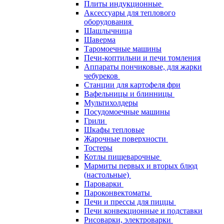
Плиты индукционные
Аксессуары для теплового
оборудования
Шашлычница
Шаверма
Таромоечные машины
Печи-коптильни и печи томления
Аппараты пончиковые, для жарки
чебуреков
Станции для картофеля фри
Вафельницы и блинницы
Мультихолдеры
Посудомоечные машины
Грили
Шкафы тепловые
Жарочные поверхности
Тостеры
Котлы пищеварочные
Мармиты первых и вторых блюд
(настольные)
Пароварки
Пароконвектоматы
Печи и прессы для пиццы
Печи конвекционные и подставки
Рисоварки, электроварки