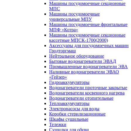
Машины посудомоечные секционные
МПС
Машины посудомоечные
универсальные МПУ
Машины посудомоечные фронтальные
МПФ «Котра»
Машины посудомоечные секционные
кассетные МПСК-1700(2000)
Аксессуары для посудомоечных машин
Гродторгмаш
Нейтральное оборудование
Бытовые водонагреватели ЭВАД
Промышленные водонагреватели ЭВА
Наливные водонагреватели ЭВАО
«Гейзер»
Гидроаккумуляторы
Водонагреватели проточные закрытые
Водонагреватели косвенного нагрева
Водонагреватели отопительные
Теплоаккумуляторы
Электронасосы для воды
Коробки стерилизационные
Шкафы сушильные
Тележки
Сушилки для обуви