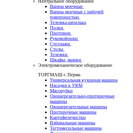
Нейтральное оборудование
Ванны моечные
Ванны моечные с рабочей
поверхностью
Тележка-шпилька
Полки
Противни
Рукомойники
Стеллажи
Столы
Тележки
Шкафы, ящики
Электромеханическое оборудование
ТОРГМАШ г. Пермь
Универсальная кухонная машина
Насадки к УКМ
Мясорубки
Овощерезательно-протирочные
машины
Овощерезательные машины
Протирочные машины
Картофелечистки
Взбивальные машины
Тестомесильные машины