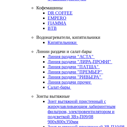
Кофемашины
DR COFFEE
EMPERO
FIAMMA
BTB
Водонагреватели, кипятильники
Кипятильники
Линии раздачи и салат-бары
Линия раздачи "АСТА"
Линия раздачи "ЛИРА-ПРОФИ"
Линия раздачи "ПАТША"
Линия раздачи "ПРЕМЬЕР"
Линия раздачи "РИВЬЕРА"
Линия раздачи прочее
Салат-бары
Зонты вытяжные
Зонт вытяжной пристенный с
жироулавливающим лабиринтным
фильтром, электровентилятором и
подсветкой ЗВэ-П09/08
900х800х350мм
Зонт вытяжной пристенный ЗВ-П10/08