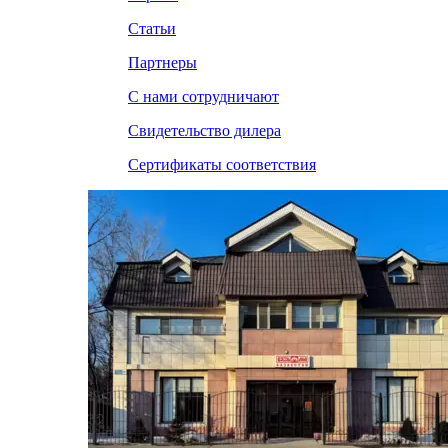
Статьи
Партнеры
С нами сотрудничают
Свидетельство дилера
Сертификаты соответствия