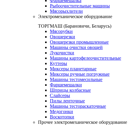
Фаршемешалка
Рыбоочистительные машины
Мясорыхлители
Электромеханическое оборудование
ТОРГМАШ (Барановичи, Беларусь)
Мясорубки
Овощерезки
Овощерезки промышленные
Машины очистки овощей
Лукочистки
Машины картофелеочистительные
Куттеры
Миксеры планетарные
Миксеры ручные погружные
Машины тестомесильные
Фаршемешалки
Шприцы колбасные
Слайсеры
Пилы ленточные
Машины тестораскаточные
Медогонки
Воскотопки
Прочее электромеханическое оборудование