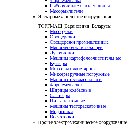
Фаршемешалка
Рыбоочистительные машины
Мясорыхлители
Электромеханическое оборудование
ТОРГМАШ (Барановичи, Беларусь)
Мясорубки
Овощерезки
Овощерезки промышленные
Машины очистки овощей
Лукочистки
Машины картофелеочистительные
Куттеры
Миксеры планетарные
Миксеры ручные погружные
Машины тестомесильные
Фаршемешалки
Шприцы колбасные
Слайсеры
Пилы ленточные
Машины тестораскаточные
Медогонки
Воскотопки
Прочее электромеханическое оборудование