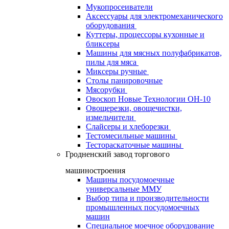
Мукопросеиватели
Аксессуары для электромеханического
оборудования
Куттеры, процессоры кухонные и
бликсеры
Машины для мясных полуфабрикатов,
пилы для мяса
Миксеры ручные
Столы панировочные
Мясорубки
Овоскоп Новые Технологии ОН-10
Овощерезки, овощечистки,
измельчители
Слайсеры и хлеборезки
Тестомесильные машины
Тестораскаточные машины
Гродненский завод торгового
машиностроения
Машины посудомоечные
универсальные ММУ
Выбор типа и производительности
промышленных посудомоечных
машин
Специальное моечное оборудование