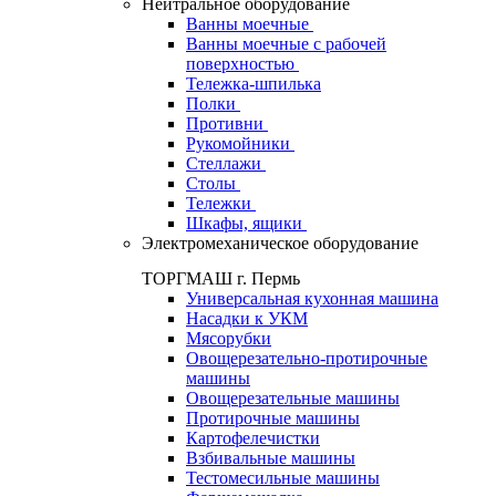
Нейтральное оборудование
Ванны моечные
Ванны моечные с рабочей
поверхностью
Тележка-шпилька
Полки
Противни
Рукомойники
Стеллажи
Столы
Тележки
Шкафы, ящики
Электромеханическое оборудование
ТОРГМАШ г. Пермь
Универсальная кухонная машина
Насадки к УКМ
Мясорубки
Овощерезательно-протирочные
машины
Овощерезательные машины
Протирочные машины
Картофелечистки
Взбивальные машины
Тестомесильные машины