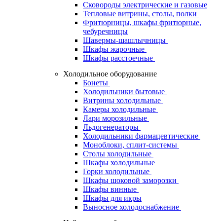
Сковороды электрические и газовые
Тепловые витрины, столы, полки
Фритюрницы, шкафы фритюрные,
чебуречницы
Шавермы-шашлычницы
Шкафы жарочные
Шкафы расстоечные
Холодильное оборудование
Бонеты
Холодильники бытовые
Витрины холодильные
Камеры холодильные
Лари морозильные
Льдогенераторы
Холодильники фармацевтические
Моноблоки, сплит-системы
Столы холодильные
Шкафы холодильные
Горки холодильные
Шкафы шоковой заморозки
Шкафы винные
Шкафы для икры
Выносное холодоснабжение