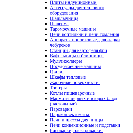
Плиты индукционные
Аксессуары для теплового
оборудования
Шашлычница
Шаверма
Таромоечные машины
Печи-коптильни и печи томления
Аппараты пончиковые, для жарки
чебуреков
Станции для картофеля фри
Вафельницы и блинницы
Мультихолдеры
Посудомоечные машины
Грили
Шкафы тепловые
Жарочные поверхности
Тостеры
Котлы пищеварочные
Мармиты первых и вторых блюд
(настольные)
Пароварки
Пароконвектоматы
Печи и прессы для пиццы
Печи конвекционные и подставки
Рисоварки, электроварки