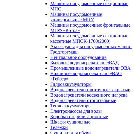
Машины посудомоечные секционные
МПС
Машины посудомоечные
универсальные МПУ
Машины посудомоечные фронтальные
МПФ «Котра»
Машины посудомоечные секционные
кассетные МПСК-1700(2000)
Аксессуары для посудомоечных машин
Гродторгмаш
Нейтральное оборудование
Бытовые водонагреватели ЭВАД
Промышленные водонагреватели ЭВА
Наливные водонагреватели ЭВАО
«Гейзер»
Гидроаккумуляторы
Водонагреватели проточные закрытые
Водонагреватели косвенного нагрева
Водонагреватели отопительные
Теплоаккумуляторы
Электронасосы для воды
Коробки стерилизационные
Шкафы сушильные
Тележки
Сушилки для обуви