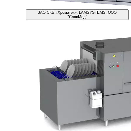
ЗАО СКБ «Хроматэк», LAMSYSTEMS, ООО
"СлавМед"