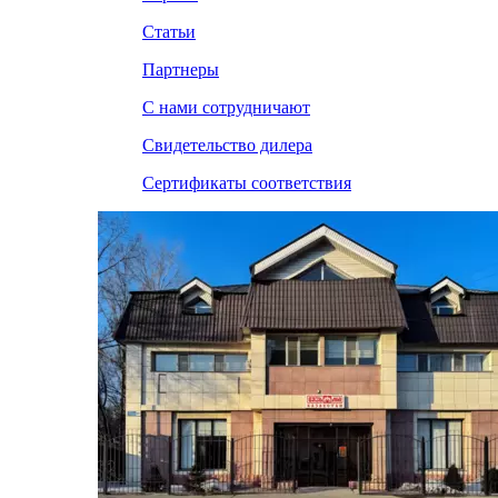
Статьи
Партнеры
С нами сотрудничают
Свидетельство дилера
Сертификаты соответствия