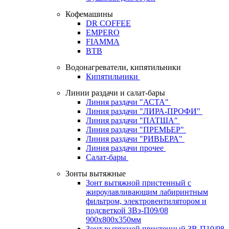
Кофемашины
DR COFFEE
EMPERO
FIAMMA
BTB
Водонагреватели, кипятильники
Кипятильники
Линии раздачи и салат-бары
Линия раздачи "АСТА"
Линия раздачи "ЛИРА-ПРОФИ"
Линия раздачи "ПАТША"
Линия раздачи "ПРЕМЬЕР"
Линия раздачи "РИВЬЕРА"
Линия раздачи прочее
Салат-бары
Зонты вытяжные
Зонт вытяжной пристенный с
жироулавливающим лабиринтным
фильтром, электровентилятором и
подсветкой ЗВэ-П09/08
900х800х350мм
Зонт вытяжной пристенный ЗВ-П10/08