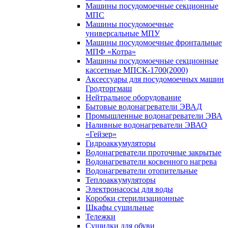
Машины посудомоечные секционные
МПС
Машины посудомоечные
универсальные МПУ
Машины посудомоечные фронтальные
МПФ «Котра»
Машины посудомоечные секционные
кассетные МПСК-1700(2000)
Аксессуары для посудомоечных машин
Гродторгмаш
Нейтральное оборудование
Бытовые водонагреватели ЭВАД
Промышленные водонагреватели ЭВА
Наливные водонагреватели ЭВАО
«Гейзер»
Гидроаккумуляторы
Водонагреватели проточные закрытые
Водонагреватели косвенного нагрева
Водонагреватели отопительные
Теплоаккумуляторы
Электронасосы для воды
Коробки стерилизационные
Шкафы сушильные
Тележки
Сушилки для обуви