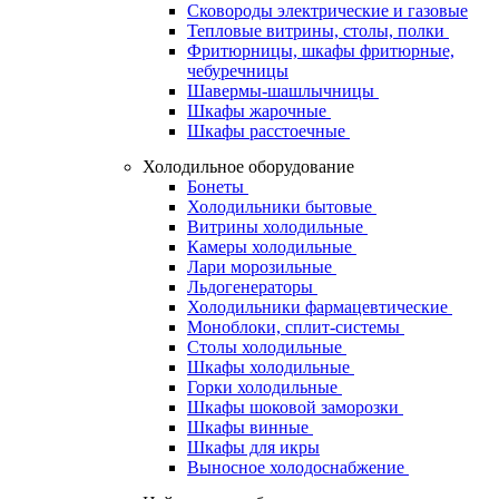
Сковороды электрические и газовые
Тепловые витрины, столы, полки
Фритюрницы, шкафы фритюрные,
чебуречницы
Шавермы-шашлычницы
Шкафы жарочные
Шкафы расстоечные
Холодильное оборудование
Бонеты
Холодильники бытовые
Витрины холодильные
Камеры холодильные
Лари морозильные
Льдогенераторы
Холодильники фармацевтические
Моноблоки, сплит-системы
Столы холодильные
Шкафы холодильные
Горки холодильные
Шкафы шоковой заморозки
Шкафы винные
Шкафы для икры
Выносное холодоснабжение