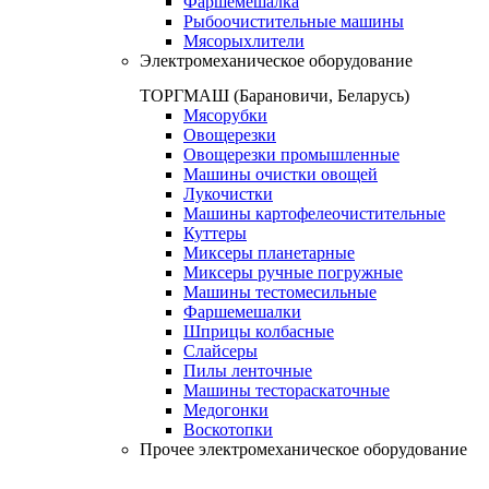
Фаршемешалка
Рыбоочистительные машины
Мясорыхлители
Электромеханическое оборудование
ТОРГМАШ (Барановичи, Беларусь)
Мясорубки
Овощерезки
Овощерезки промышленные
Машины очистки овощей
Лукочистки
Машины картофелеочистительные
Куттеры
Миксеры планетарные
Миксеры ручные погружные
Машины тестомесильные
Фаршемешалки
Шприцы колбасные
Слайсеры
Пилы ленточные
Машины тестораскаточные
Медогонки
Воскотопки
Прочее электромеханическое оборудование