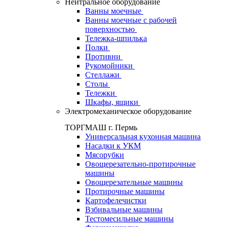
Нейтральное оборудование
Ванны моечные
Ванны моечные с рабочей
поверхностью
Тележка-шпилька
Полки
Противни
Рукомойники
Стеллажи
Столы
Тележки
Шкафы, ящики
Электромеханическое оборудование
ТОРГМАШ г. Пермь
Универсальная кухонная машина
Насадки к УКМ
Мясорубки
Овощерезательно-протирочные
машины
Овощерезательные машины
Протирочные машины
Картофелечистки
Взбивальные машины
Тестомесильные машины