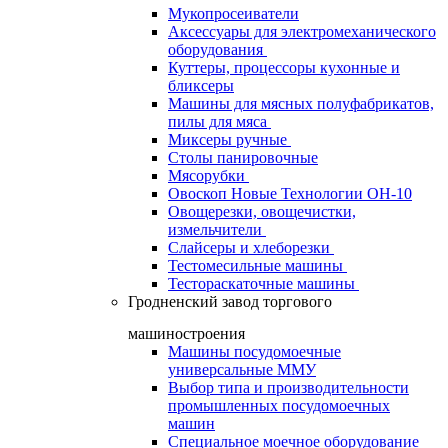
Мукопросеиватели
Аксессуары для электромеханического
оборудования
Куттеры, процессоры кухонные и
бликсеры
Машины для мясных полуфабрикатов,
пилы для мяса
Миксеры ручные
Столы панировочные
Мясорубки
Овоскоп Новые Технологии ОН-10
Овощерезки, овощечистки,
измельчители
Слайсеры и хлеборезки
Тестомесильные машины
Тестораскаточные машины
Гродненский завод торгового
машиностроения
Машины посудомоечные
универсальные ММУ
Выбор типа и производительности
промышленных посудомоечных
машин
Специальное моечное оборудование