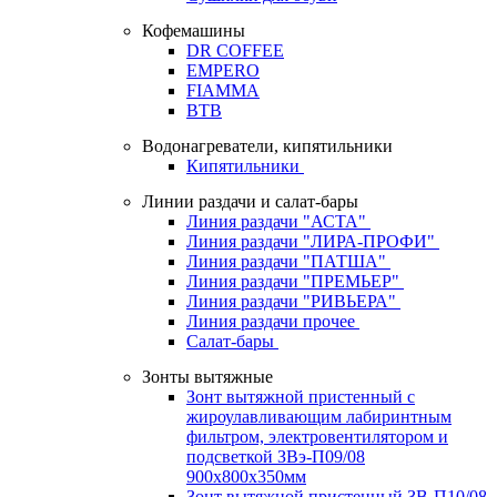
Кофемашины
DR COFFEE
EMPERO
FIAMMA
BTB
Водонагреватели, кипятильники
Кипятильники
Линии раздачи и салат-бары
Линия раздачи "АСТА"
Линия раздачи "ЛИРА-ПРОФИ"
Линия раздачи "ПАТША"
Линия раздачи "ПРЕМЬЕР"
Линия раздачи "РИВЬЕРА"
Линия раздачи прочее
Салат-бары
Зонты вытяжные
Зонт вытяжной пристенный с
жироулавливающим лабиринтным
фильтром, электровентилятором и
подсветкой ЗВэ-П09/08
900х800х350мм
Зонт вытяжной пристенный ЗВ-П10/08