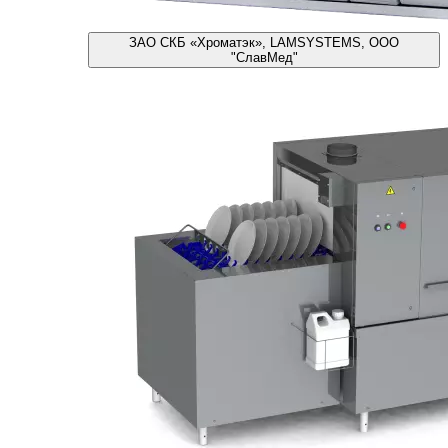
ЗАО СКБ «Хроматэк», LAMSYSTEMS, ООО
"СлавМед"