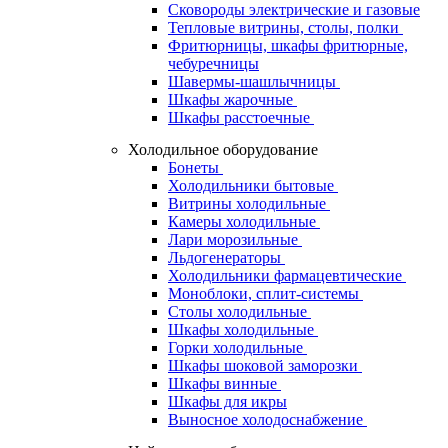
Сковороды электрические и газовые
Тепловые витрины, столы, полки
Фритюрницы, шкафы фритюрные,
чебуречницы
Шавермы-шашлычницы
Шкафы жарочные
Шкафы расстоечные
Холодильное оборудование
Бонеты
Холодильники бытовые
Витрины холодильные
Камеры холодильные
Лари морозильные
Льдогенераторы
Холодильники фармацевтические
Моноблоки, сплит-системы
Столы холодильные
Шкафы холодильные
Горки холодильные
Шкафы шоковой заморозки
Шкафы винные
Шкафы для икры
Выносное холодоснабжение