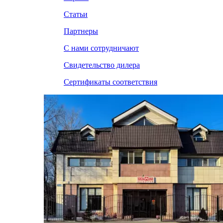
Статьи
Партнеры
С нами сотрудничают
Свидетельство дилера
Сертификаты соответствия