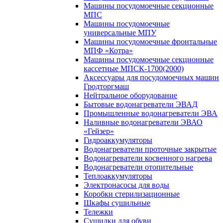
Машины посудомоечные секционные
МПС
Машины посудомоечные
универсальные МПУ
Машины посудомоечные фронтальные
МПФ «Котра»
Машины посудомоечные секционные
кассетные МПСК-1700(2000)
Аксессуары для посудомоечных машин
Гродторгмаш
Нейтральное оборудование
Бытовые водонагреватели ЭВАД
Промышленные водонагреватели ЭВА
Наливные водонагреватели ЭВАО
«Гейзер»
Гидроаккумуляторы
Водонагреватели проточные закрытые
Водонагреватели косвенного нагрева
Водонагреватели отопительные
Теплоаккумуляторы
Электронасосы для воды
Коробки стерилизационные
Шкафы сушильные
Тележки
Сушилки для обуви