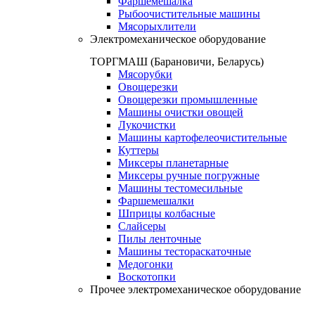
Фаршемешалка
Рыбоочистительные машины
Мясорыхлители
Электромеханическое оборудование
ТОРГМАШ (Барановичи, Беларусь)
Мясорубки
Овощерезки
Овощерезки промышленные
Машины очистки овощей
Лукочистки
Машины картофелеочистительные
Куттеры
Миксеры планетарные
Миксеры ручные погружные
Машины тестомесильные
Фаршемешалки
Шприцы колбасные
Слайсеры
Пилы ленточные
Машины тестораскаточные
Медогонки
Воскотопки
Прочее электромеханическое оборудование