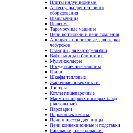
Плиты индукционные
Аксессуары для теплового
оборудования
Шашлычница
Шаверма
Таромоечные машины
Печи-коптильни и печи томления
Аппараты пончиковые, для жарки
чебуреков
Станции для картофеля фри
Вафельницы и блинницы
Мультихолдеры
Посудомоечные машины
Грили
Шкафы тепловые
Жарочные поверхности
Тостеры
Котлы пищеварочные
Мармиты первых и вторых блюд
(настольные)
Пароварки
Пароконвектоматы
Печи и прессы для пиццы
Печи конвекционные и подставки
Рисоварки, электроварки