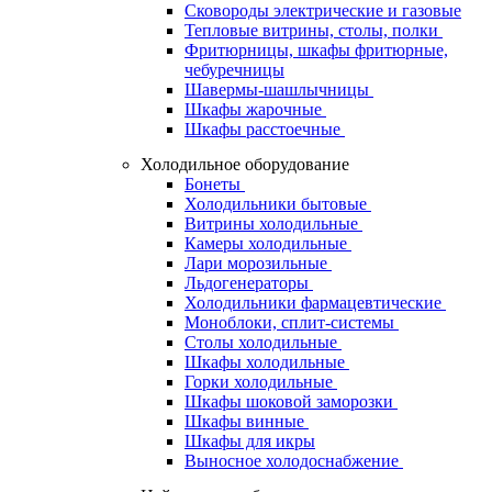
Сковороды электрические и газовые
Тепловые витрины, столы, полки
Фритюрницы, шкафы фритюрные,
чебуречницы
Шавермы-шашлычницы
Шкафы жарочные
Шкафы расстоечные
Холодильное оборудование
Бонеты
Холодильники бытовые
Витрины холодильные
Камеры холодильные
Лари морозильные
Льдогенераторы
Холодильники фармацевтические
Моноблоки, сплит-системы
Столы холодильные
Шкафы холодильные
Горки холодильные
Шкафы шоковой заморозки
Шкафы винные
Шкафы для икры
Выносное холодоснабжение