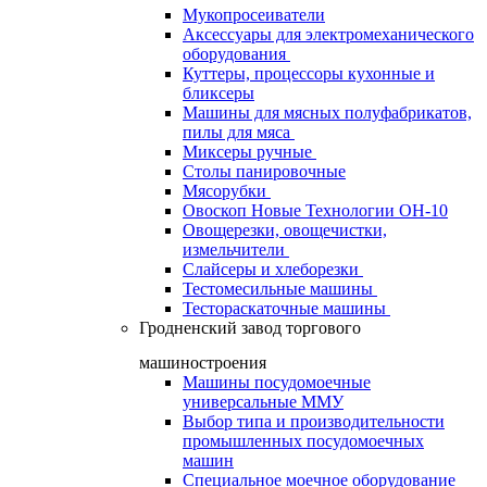
Мукопросеиватели
Аксессуары для электромеханического
оборудования
Куттеры, процессоры кухонные и
бликсеры
Машины для мясных полуфабрикатов,
пилы для мяса
Миксеры ручные
Столы панировочные
Мясорубки
Овоскоп Новые Технологии ОН-10
Овощерезки, овощечистки,
измельчители
Слайсеры и хлеборезки
Тестомесильные машины
Тестораскаточные машины
Гродненский завод торгового
машиностроения
Машины посудомоечные
универсальные ММУ
Выбор типа и производительности
промышленных посудомоечных
машин
Специальное моечное оборудование