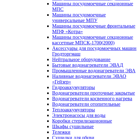
Машины посудомоечные секционные
МПС
Машины посудомоечные
универсальные МПУ
Машины посудомоечные фронтальные
МПФ «Котра»
Машины посудомоечные секционные
кассетные МПСК-1700(2000)
Аксессуары для посудомоечных машин
Гродторгмаш
Нейтральное оборудование
Бытовые водонагреватели ЭВАД
Промышленные водонагреватели ЭВА
Наливные водонагреватели ЭВАО
«Гейзер»
Гидроаккумуляторы
Водонагреватели проточные закрытые
Водонагреватели косвенного нагрева
Водонагреватели отопительные
Теплоаккумуляторы
Электронасосы для воды
Коробки стерилизационные
Шкафы сушильные
Тележки
Сушилки для обуви