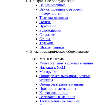
Нейтральное оборудование
Ванны моечные
Ванны моечные с рабочей
поверхностью
Тележка-шпилька
Полки
Противни
Рукомойники
Стеллажи
Столы
Тележки
Шкафы, ящики
Электромеханическое оборудование
ТОРГМАШ г. Пермь
Универсальная кухонная машина
Насадки к УКМ
Мясорубки
Овощерезательно-протирочные
машины
Овощерезательные машины
Протирочные машины
Картофелечистки
Взбивальные машины
Тестомесильные машины