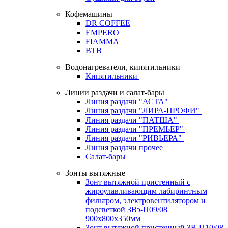
Кофемашины
DR COFFEE
EMPERO
FIAMMA
BTB
Водонагреватели, кипятильники
Кипятильники
Линии раздачи и салат-бары
Линия раздачи "АСТА"
Линия раздачи "ЛИРА-ПРОФИ"
Линия раздачи "ПАТША"
Линия раздачи "ПРЕМЬЕР"
Линия раздачи "РИВЬЕРА"
Линия раздачи прочее
Салат-бары
Зонты вытяжные
Зонт вытяжной пристенный с
жироулавливающим лабиринтным
фильтром, электровентилятором и
подсветкой ЗВэ-П09/08
900х800х350мм
Зонт вытяжной пристенный ЗВ-П10/08