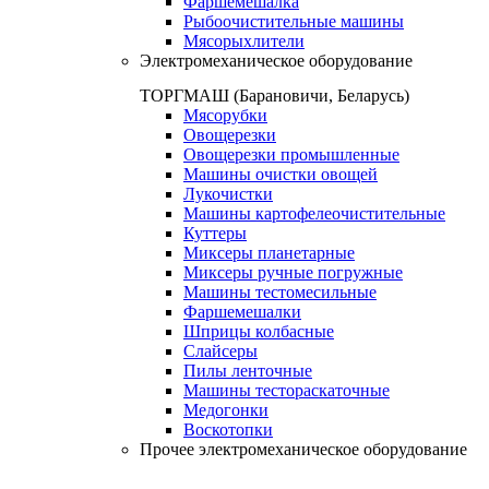
Фаршемешалка
Рыбоочистительные машины
Мясорыхлители
Электромеханическое оборудование
ТОРГМАШ (Барановичи, Беларусь)
Мясорубки
Овощерезки
Овощерезки промышленные
Машины очистки овощей
Лукочистки
Машины картофелеочистительные
Куттеры
Миксеры планетарные
Миксеры ручные погружные
Машины тестомесильные
Фаршемешалки
Шприцы колбасные
Слайсеры
Пилы ленточные
Машины тестораскаточные
Медогонки
Воскотопки
Прочее электромеханическое оборудование