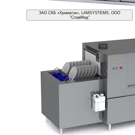
ЗАО СКБ «Хроматэк», LAMSYSTEMS, ООО
"СлавМед"