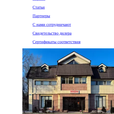
Статьи
Партнеры
С нами сотрудничают
Свидетельство дилера
Сертификаты соответствия