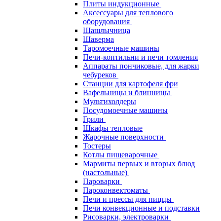
Плиты индукционные
Аксессуары для теплового
оборудования
Шашлычница
Шаверма
Таромоечные машины
Печи-коптильни и печи томления
Аппараты пончиковые, для жарки
чебуреков
Станции для картофеля фри
Вафельницы и блинницы
Мультихолдеры
Посудомоечные машины
Грили
Шкафы тепловые
Жарочные поверхности
Тостеры
Котлы пищеварочные
Мармиты первых и вторых блюд
(настольные)
Пароварки
Пароконвектоматы
Печи и прессы для пиццы
Печи конвекционные и подставки
Рисоварки, электроварки