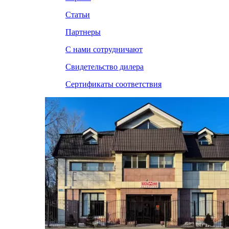
Статьи
Партнеры
С нами сотрудничают
Свидетельство дилера
Сертификаты соответствия