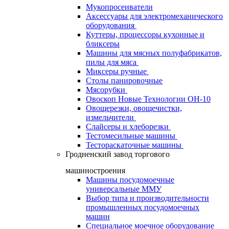
Мукопросеиватели
Аксессуары для электромеханического
оборудования
Куттеры, процессоры кухонные и
бликсеры
Машины для мясных полуфабрикатов,
пилы для мяса
Миксеры ручные
Столы панировочные
Мясорубки
Овоскоп Новые Технологии ОН-10
Овощерезки, овощечистки,
измельчители
Слайсеры и хлеборезки
Тестомесильные машины
Тестораскаточные машины
Гродненский завод торгового
машиностроения
Машины посудомоечные
универсальные ММУ
Выбор типа и производительности
промышленных посудомоечных
машин
Специальное моечное оборудование