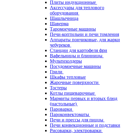
Плиты индукционные
Аксессуары для теплового
оборудования
Шашлычница
Шаверма
Таромоечные машины
Печи-коптильни и печи томления
Аппараты пончиковые, для жарки
чебуреков
Станции для картофеля фри
Вафельницы и блинницы
Мультихолдеры
Посудомоечные машины
Грили
Шкафы тепловые
Жарочные поверхности
Тостеры
Котлы пищеварочные
Мармиты первых и вторых блюд
(настольные)
Пароварки
Пароконвектоматы
Печи и прессы для пиццы
Печи конвекционные и подставки
Рисоварки, электроварки