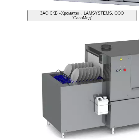
ЗАО СКБ «Хроматэк», LAMSYSTEMS, ООО
"СлавМед"