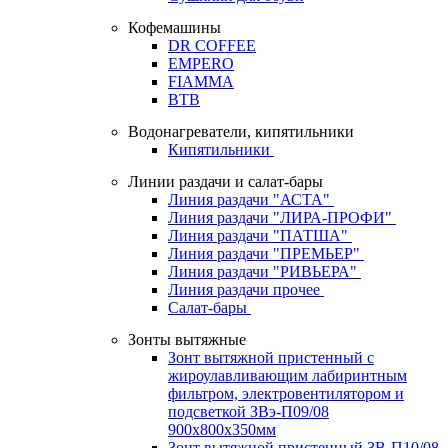
Кофемашины
DR COFFEE
EMPERO
FIAMMA
BTB
Водонагреватели, кипятильники
Кипятильники
Линии раздачи и салат-бары
Линия раздачи "АСТА"
Линия раздачи "ЛИРА-ПРОФИ"
Линия раздачи "ПАТША"
Линия раздачи "ПРЕМЬЕР"
Линия раздачи "РИВЬЕРА"
Линия раздачи прочее
Салат-бары
Зонты вытяжные
Зонт вытяжной пристенный с
жироулавливающим лабиринтным
фильтром, электровентилятором и
подсветкой ЗВэ-П09/08
900х800х350мм
Зонт вытяжной пристенный ЗВ-П10/08