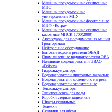
Машины посудомоечные секционные
МПС
Машины посудомоечные
универсальные МПУ
Машины посудомоечные фронтальные
МПФ «Котра»
Машины посудомоечные секционные
кассетные МПСК-1700(2000)
Аксессуары для посудомоечных машин
Гродторгмаш
Нейтральное оборудование
Бытовые водонагреватели ЭВАД
Промышленные водонагреватели ЭВА
Наливные водонагреватели ЭВАО
«Гейзер»
Гидроаккумуляторы
Водонагреватели проточные закрытые
Водонагреватели косвенного нагрева
Водонагреватели отопительные
Теплоаккумуляторы
Электронасосы для воды
Коробки стерилизационные
Шкафы сушильные
Тележки
Сушилки для обуви