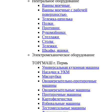
Нейтральное оборудование
Ванны моечные
Ванны моечные с рабочей
поверхностью
Тележка-шпилька
Полки
Противни
Рукомойники
Стеллажи
Столы
Тележки
Шкафы, ящики
Электромеханическое оборудование
ТОРГМАШ г. Пермь
Универсальная кухонная машина
Насадки к УКМ
Мясорубки
Овощерезательно-протирочные
машины
Овощерезательные машины
Протирочные машины
Картофелечистки
Взбивальные машины
Тестомесильные машины