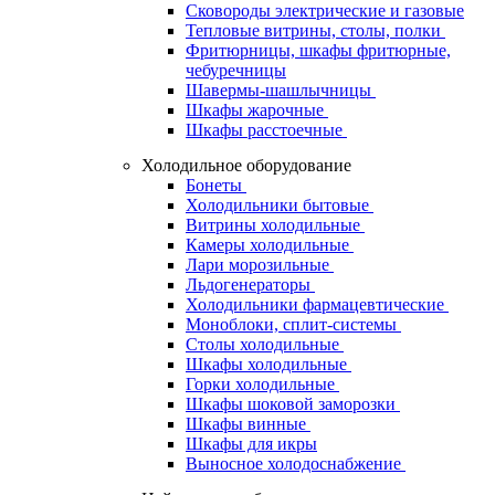
Сковороды электрические и газовые
Тепловые витрины, столы, полки
Фритюрницы, шкафы фритюрные,
чебуречницы
Шавермы-шашлычницы
Шкафы жарочные
Шкафы расстоечные
Холодильное оборудование
Бонеты
Холодильники бытовые
Витрины холодильные
Камеры холодильные
Лари морозильные
Льдогенераторы
Холодильники фармацевтические
Моноблоки, сплит-системы
Столы холодильные
Шкафы холодильные
Горки холодильные
Шкафы шоковой заморозки
Шкафы винные
Шкафы для икры
Выносное холодоснабжение