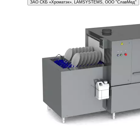
ЗАО СКБ «Хроматэк», LAMSYSTEMS, ООО "СлавМед"