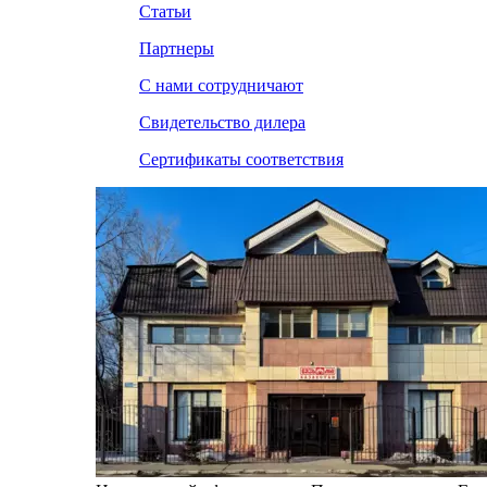
Статьи
Партнеры
С нами сотрудничают
Свидетельство дилера
Сертификаты соответствия