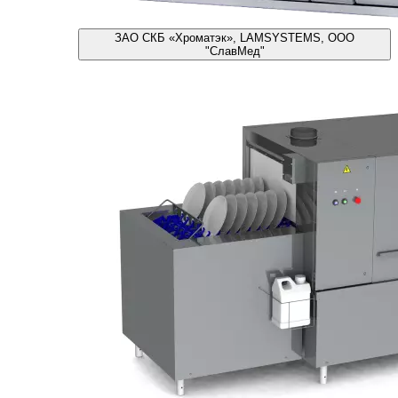
ЗАО СКБ «Хроматэк», LAMSYSTEMS, ООО
"СлавМед"