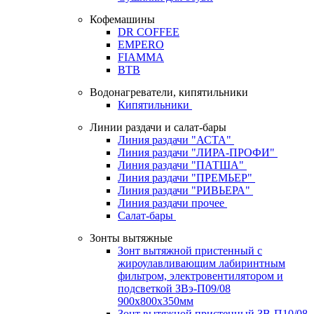
Кофемашины
DR COFFEE
EMPERO
FIAMMA
BTB
Водонагреватели, кипятильники
Кипятильники
Линии раздачи и салат-бары
Линия раздачи "АСТА"
Линия раздачи "ЛИРА-ПРОФИ"
Линия раздачи "ПАТША"
Линия раздачи "ПРЕМЬЕР"
Линия раздачи "РИВЬЕРА"
Линия раздачи прочее
Салат-бары
Зонты вытяжные
Зонт вытяжной пристенный с
жироулавливающим лабиринтным
фильтром, электровентилятором и
подсветкой ЗВэ-П09/08
900х800х350мм
Зонт вытяжной пристенный ЗВ-П10/08