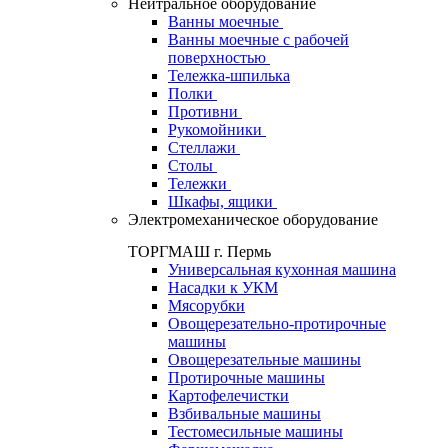
Нейтральное оборудование
Ванны моечные
Ванны моечные с рабочей
поверхностью
Тележка-шпилька
Полки
Противни
Рукомойники
Стеллажи
Столы
Тележки
Шкафы, ящики
Электромеханическое оборудование
ТОРГМАШ г. Пермь
Универсальная кухонная машина
Насадки к УКМ
Мясорубки
Овощерезательно-протирочные
машины
Овощерезательные машины
Протирочные машины
Картофелечистки
Взбивальные машины
Тестомесильные машины