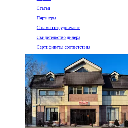
Статьи
Партнеры
С нами сотрудничают
Свидетельство дилера
Сертификаты соответствия