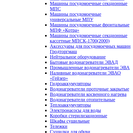
Машины посудомоечные секционные
МПС
Машины посудомоечные
универсальные МПУ
Машины посудомоечные фронтальные
МПФ «Котра»
Машины посудомоечные секционные
кассетные МПСК-1700(2000)
Аксессуары для посудомоечных машин
Гродторгмаш
Нейтральное оборудование
Бытовые водонагреватели ЭВАД
Промышленные водонагреватели ЭВА
Наливные водонагреватели ЭВАО
«Гейзер»
Гидроаккумуляторы
Водонагреватели проточные закрытые
Водонагреватели косвенного нагрева
Водонагреватели отопительные
Теплоаккумуляторы
Электронасосы для воды
Коробки стерилизационные
Шкафы сушильные
Тележки
Сушилки для обуви