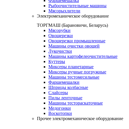
Фаршемешалка
Рыбоочистительные машины
Мясорыхлители
Электромеханическое оборудование
ТОРГМАШ (Барановичи, Беларусь)
Мясорубки
Овощерезки
Овощерезки промышленные
Машины очистки овощей
Лукочистки
Машины картофелеочистительные
Куттеры
Миксеры планетарные
Миксеры ручные погружные
Машины тестомесильные
Фаршемешалки
Шприцы колбасные
Слайсеры
Пилы ленточные
Машины тестораскаточные
Медогонки
Воскотопки
Прочее электромеханическое оборудование