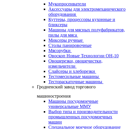
Мукопросеиватели
Аксессуары для электромеханического
оборудования
Куттеры, процессоры кухонные и
бликсеры
Машины для мясных полуфабрикатов,
пилы для мяса
Миксеры ручные
Столы панировочные
Мясорубки
Овоскоп Новые Технологии ОН-10
Овощерезки, овощечистки,
измельчители
Слайсеры и хлеборезки
Тестомесильные машины
Тестораскаточные машины
Гродненский завод торгового
машиностроения
Машины посудомоечные
универсальные ММУ
Выбор типа и производительности
промышленных посудомоечных
машин
Специальное моечное оборудование