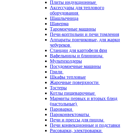
Плиты индукционные
Аксессуары для теплового
оборудования
Шашлычница
Шаверма
Таромоечные машины
Печи-коптильни и печи томления
Аппараты пончиковые, для жарки
чебуреков
Станции для картофеля фри
Вафельницы и блинницы
Мультихолдеры
Посудомоечные машины
Грили
Шкафы тепловые
Жарочные поверхности
Тостеры
Котлы пищеварочные
Мармиты первых и вторых блюд
(настольные)
Пароварки
Пароконвектоматы
Печи и прессы для пиццы
Печи конвекционные и подставки
Рисоварки, электроварки