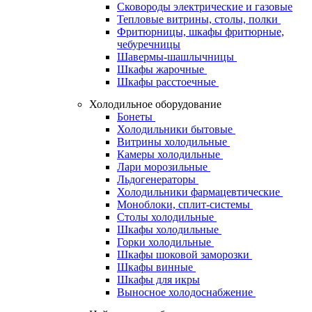
Сковороды электрические и газовые
Тепловые витрины, столы, полки
Фритюрницы, шкафы фритюрные,
чебуречницы
Шавермы-шашлычницы
Шкафы жарочные
Шкафы расстоечные
Холодильное оборудование
Бонеты
Холодильники бытовые
Витрины холодильные
Камеры холодильные
Лари морозильные
Льдогенераторы
Холодильники фармацевтические
Моноблоки, сплит-системы
Столы холодильные
Шкафы холодильные
Горки холодильные
Шкафы шоковой заморозки
Шкафы винные
Шкафы для икры
Выносное холодоснабжение