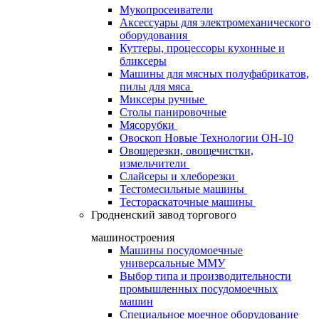
Мукопросеиватели
Аксессуары для электромеханического
оборудования
Куттеры, процессоры кухонные и
бликсеры
Машины для мясных полуфабрикатов,
пилы для мяса
Миксеры ручные
Столы панировочные
Мясорубки
Овоскоп Новые Технологии ОН-10
Овощерезки, овощечистки,
измельчители
Слайсеры и хлеборезки
Тестомесильные машины
Тестораскаточные машины
Гродненский завод торгового
машиностроения
Машины посудомоечные
универсальные ММУ
Выбор типа и производительности
промышленных посудомоечных
машин
Специальное моечное оборудование