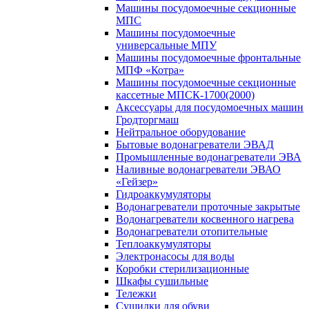
Машины посудомоечные секционные
МПС
Машины посудомоечные
универсальные МПУ
Машины посудомоечные фронтальные
МПФ «Котра»
Машины посудомоечные секционные
кассетные МПСК-1700(2000)
Аксессуары для посудомоечных машин
Гродторгмаш
Нейтральное оборудование
Бытовые водонагреватели ЭВАД
Промышленные водонагреватели ЭВА
Наливные водонагреватели ЭВАО
«Гейзер»
Гидроаккумуляторы
Водонагреватели проточные закрытые
Водонагреватели косвенного нагрева
Водонагреватели отопительные
Теплоаккумуляторы
Электронасосы для воды
Коробки стерилизационные
Шкафы сушильные
Тележки
Сушилки для обуви