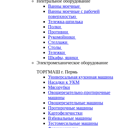
Нейтральное оборудование
Ванны моечные
Ванны моечные с рабочей
поверхностью
Тележка-шпилька
Полки
Противни
Рукомойники
Стеллажи
Столы
Тележки
Шкафы, ящики
Электромеханическое оборудование
ТОРГМАШ г. Пермь
Универсальная кухонная машина
Насадки к УКМ
Мясорубки
Овощерезательно-протирочные
машины
Овощерезательные машины
Протирочные машины
Картофелечистки
Взбивальные машины
Тестомесильные машины