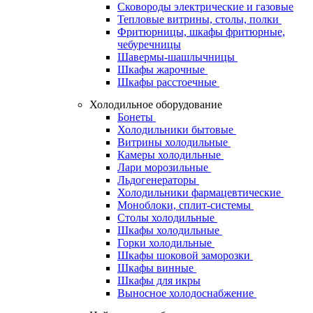
Сковороды электрические и газовые
Тепловые витрины, столы, полки
Фритюрницы, шкафы фритюрные,
чебуречницы
Шавермы-шашлычницы
Шкафы жарочные
Шкафы расстоечные
Холодильное оборудование
Бонеты
Холодильники бытовые
Витрины холодильные
Камеры холодильные
Лари морозильные
Льдогенераторы
Холодильники фармацевтические
Моноблоки, сплит-системы
Столы холодильные
Шкафы холодильные
Горки холодильные
Шкафы шоковой заморозки
Шкафы винные
Шкафы для икры
Выносное холодоснабжение