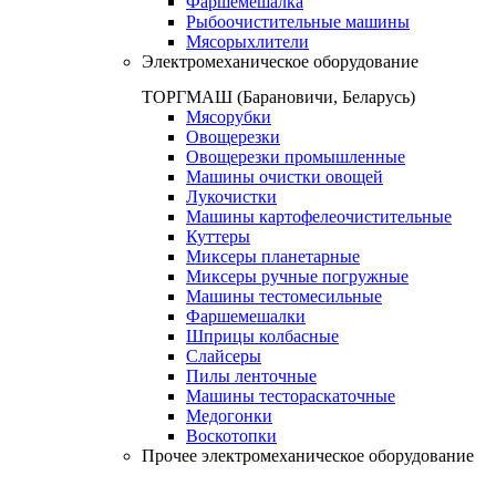
Фаршемешалка
Рыбоочистительные машины
Мясорыхлители
Электромеханическое оборудование
ТОРГМАШ (Барановичи, Беларусь)
Мясорубки
Овощерезки
Овощерезки промышленные
Машины очистки овощей
Лукочистки
Машины картофелеочистительные
Куттеры
Миксеры планетарные
Миксеры ручные погружные
Машины тестомесильные
Фаршемешалки
Шприцы колбасные
Слайсеры
Пилы ленточные
Машины тестораскаточные
Медогонки
Воскотопки
Прочее электромеханическое оборудование