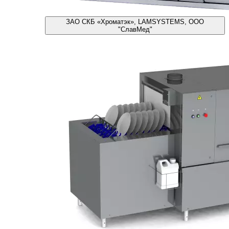
ЗАО СКБ «Хроматэк», LAMSYSTEMS, ООО
"СлавМед"