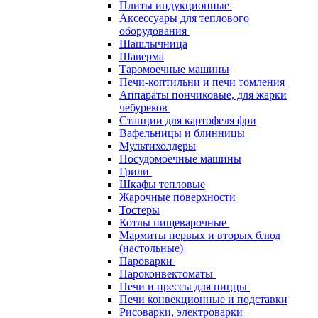
Плиты индукционные
Аксессуары для теплового
оборудования
Шашлычница
Шаверма
Таромоечные машины
Печи-коптильни и печи томления
Аппараты пончиковые, для жарки
чебуреков
Станции для картофеля фри
Вафельницы и блинницы
Мультихолдеры
Посудомоечные машины
Грили
Шкафы тепловые
Жарочные поверхности
Тостеры
Котлы пищеварочные
Мармиты первых и вторых блюд
(настольные)
Пароварки
Пароконвектоматы
Печи и прессы для пиццы
Печи конвекционные и подставки
Рисоварки, электроварки