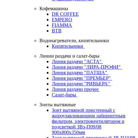
Кофемашины
DR COFFEE
EMPERO
FIAMMA
BTB
Водонагреватели, кипятильники
Кипятильники
Линии раздачи и салат-бары
Линия раздачи "АСТА"
Линия раздачи "ЛИРА-ПРОФИ"
Линия раздачи "ПАТША"
Линия раздачи "ПРЕМЬЕР"
Линия раздачи "РИВЬЕРА"
Линия раздачи прочее
Салат-бары
Зонты вытяжные
Зонт вытяжной пристенный с
жироулавливающим лабиринтным
фильтром, электровентилятором и
подсветкой ЗВэ-П09/08
900х800х350мм
Зонт вытяжной пристенный ЗВ-П10/08