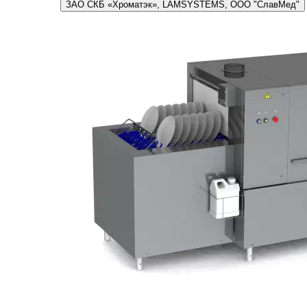
ЗАО СКБ «Хроматэк», LAMSYSTEMS, ООО "СлавМед"