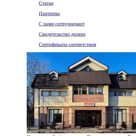
Статьи
Партнеры
С нами сотрудничают
Свидетельство дилера
Сертификаты соответствия