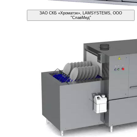
ЗАО СКБ «Хроматэк», LAMSYSTEMS, ООО
"СлавМед"