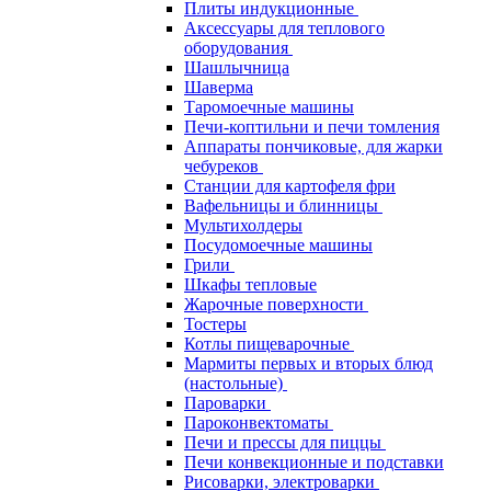
Плиты индукционные
Аксессуары для теплового
оборудования
Шашлычница
Шаверма
Таромоечные машины
Печи-коптильни и печи томления
Аппараты пончиковые, для жарки
чебуреков
Станции для картофеля фри
Вафельницы и блинницы
Мультихолдеры
Посудомоечные машины
Грили
Шкафы тепловые
Жарочные поверхности
Тостеры
Котлы пищеварочные
Мармиты первых и вторых блюд
(настольные)
Пароварки
Пароконвектоматы
Печи и прессы для пиццы
Печи конвекционные и подставки
Рисоварки, электроварки