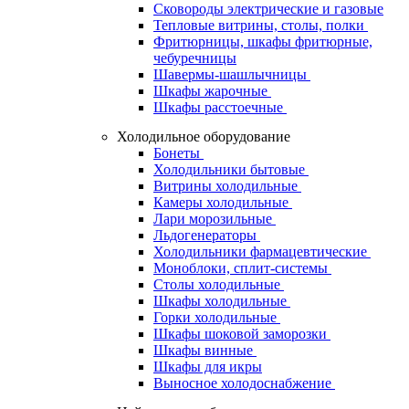
Сковороды электрические и газовые
Тепловые витрины, столы, полки
Фритюрницы, шкафы фритюрные,
чебуречницы
Шавермы-шашлычницы
Шкафы жарочные
Шкафы расстоечные
Холодильное оборудование
Бонеты
Холодильники бытовые
Витрины холодильные
Камеры холодильные
Лари морозильные
Льдогенераторы
Холодильники фармацевтические
Моноблоки, сплит-системы
Столы холодильные
Шкафы холодильные
Горки холодильные
Шкафы шоковой заморозки
Шкафы винные
Шкафы для икры
Выносное холодоснабжение