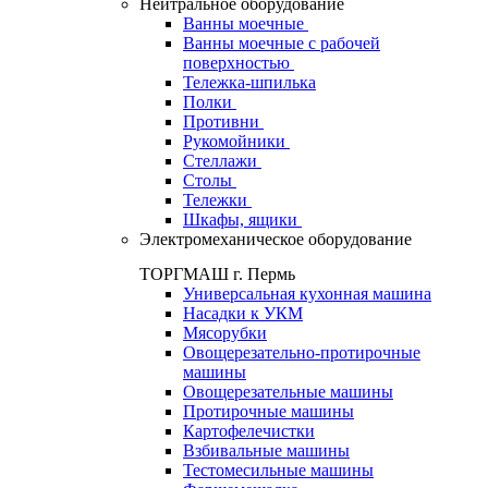
Нейтральное оборудование
Ванны моечные
Ванны моечные с рабочей
поверхностью
Тележка-шпилька
Полки
Противни
Рукомойники
Стеллажи
Столы
Тележки
Шкафы, ящики
Электромеханическое оборудование
ТОРГМАШ г. Пермь
Универсальная кухонная машина
Насадки к УКМ
Мясорубки
Овощерезательно-протирочные
машины
Овощерезательные машины
Протирочные машины
Картофелечистки
Взбивальные машины
Тестомесильные машины