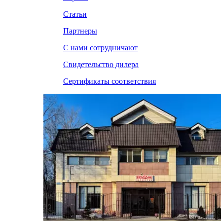
Статьи
Партнеры
С нами сотрудничают
Свидетельство дилера
Сертификаты соответствия