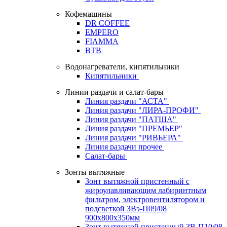
Кофемашины
DR COFFEE
EMPERO
FIAMMA
BTB
Водонагреватели, кипятильники
Кипятильники
Линии раздачи и салат-бары
Линия раздачи "АСТА"
Линия раздачи "ЛИРА-ПРОФИ"
Линия раздачи "ПАТША"
Линия раздачи "ПРЕМЬЕР"
Линия раздачи "РИВЬЕРА"
Линия раздачи прочее
Салат-бары
Зонты вытяжные
Зонт вытяжной пристенный с
жироулавливающим лабиринтным
фильтром, электровентилятором и
подсветкой ЗВэ-П09/08
900х800х350мм
Зонт вытяжной пристенный ЗВ-П10/08