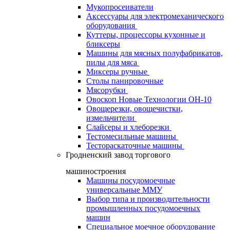
Мукопросеиватели
Аксессуары для электромеханического
оборудования
Куттеры, процессоры кухонные и
бликсеры
Машины для мясных полуфабрикатов,
пилы для мяса
Миксеры ручные
Столы панировочные
Мясорубки
Овоскоп Новые Технологии ОН-10
Овощерезки, овощечистки,
измельчители
Слайсеры и хлеборезки
Тестомесильные машины
Тестораскаточные машины
Гродненский завод торгового
машиностроения
Машины посудомоечные
универсальные ММУ
Выбор типа и производительности
промышленных посудомоечных
машин
Специальное моечное оборудование