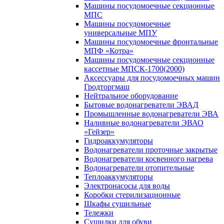
Машины посудомоечные секционные
МПС
Машины посудомоечные
универсальные МПУ
Машины посудомоечные фронтальные
МПФ «Котра»
Машины посудомоечные секционные
кассетные МПСК-1700(2000)
Аксессуары для посудомоечных машин
Гродторгмаш
Нейтральное оборудование
Бытовые водонагреватели ЭВАД
Промышленные водонагреватели ЭВА
Наливные водонагреватели ЭВАО
«Гейзер»
Гидроаккумуляторы
Водонагреватели проточные закрытые
Водонагреватели косвенного нагрева
Водонагреватели отопительные
Теплоаккумуляторы
Электронасосы для воды
Коробки стерилизационные
Шкафы сушильные
Тележки
Сушилки для обуви