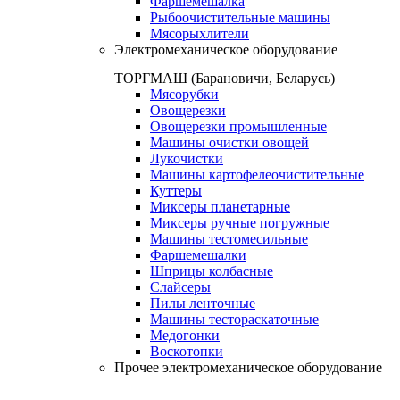
Фаршемешалка
Рыбоочистительные машины
Мясорыхлители
Электромеханическое оборудование
ТОРГМАШ (Барановичи, Беларусь)
Мясорубки
Овощерезки
Овощерезки промышленные
Машины очистки овощей
Лукочистки
Машины картофелеочистительные
Куттеры
Миксеры планетарные
Миксеры ручные погружные
Машины тестомесильные
Фаршемешалки
Шприцы колбасные
Слайсеры
Пилы ленточные
Машины тестораскаточные
Медогонки
Воскотопки
Прочее электромеханическое оборудование