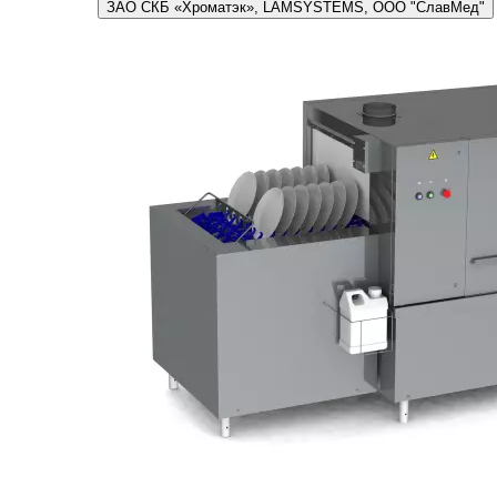
ЗАО СКБ «Хроматэк», LAMSYSTEMS, ООО "СлавМед"