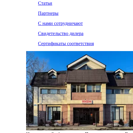
Статьи
Партнеры
С нами сотрудничают
Свидетельство дилера
Сертификаты соответствия