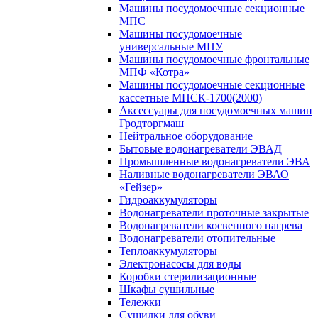
Машины посудомоечные секционные
МПС
Машины посудомоечные
универсальные МПУ
Машины посудомоечные фронтальные
МПФ «Котра»
Машины посудомоечные секционные
кассетные МПСК-1700(2000)
Аксессуары для посудомоечных машин
Гродторгмаш
Нейтральное оборудование
Бытовые водонагреватели ЭВАД
Промышленные водонагреватели ЭВА
Наливные водонагреватели ЭВАО
«Гейзер»
Гидроаккумуляторы
Водонагреватели проточные закрытые
Водонагреватели косвенного нагрева
Водонагреватели отопительные
Теплоаккумуляторы
Электронасосы для воды
Коробки стерилизационные
Шкафы сушильные
Тележки
Сушилки для обуви