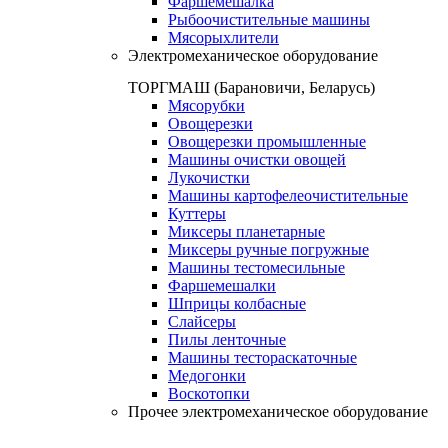
Фаршемешалка
Рыбоочистительные машины
Мясорыхлители
Электромеханическое оборудование
ТОРГМАШ (Барановичи, Беларусь)
Мясорубки
Овощерезки
Овощерезки промышленные
Машины очистки овощей
Лукочистки
Машины картофелеочистительные
Куттеры
Миксеры планетарные
Миксеры ручные погружные
Машины тестомесильные
Фаршемешалки
Шприцы колбасные
Слайсеры
Пилы ленточные
Машины тестораскаточные
Медогонки
Воскотопки
Прочее электромеханическое оборудование