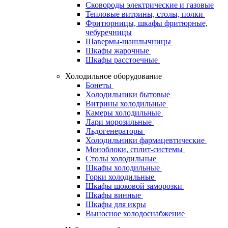
Сковороды электрические и газовые
Тепловые витрины, столы, полки
Фритюрницы, шкафы фритюрные,
чебуречницы
Шавермы-шашлычницы
Шкафы жарочные
Шкафы расстоечные
Холодильное оборудование
Бонеты
Холодильники бытовые
Витрины холодильные
Камеры холодильные
Лари морозильные
Льдогенераторы
Холодильники фармацевтические
Моноблоки, сплит-системы
Столы холодильные
Шкафы холодильные
Горки холодильные
Шкафы шоковой заморозки
Шкафы винные
Шкафы для икры
Выносное холодоснабжение