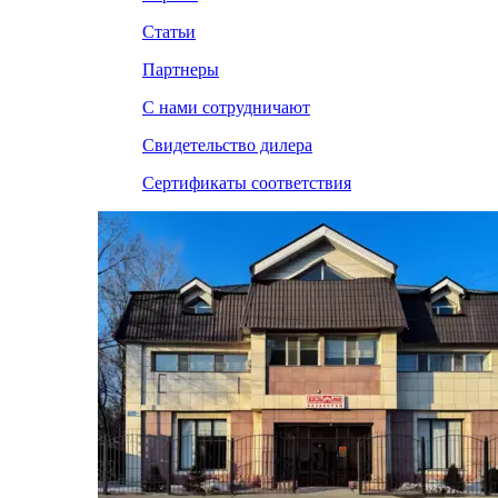
Статьи
Партнеры
С нами сотрудничают
Свидетельство дилера
Сертификаты соответствия