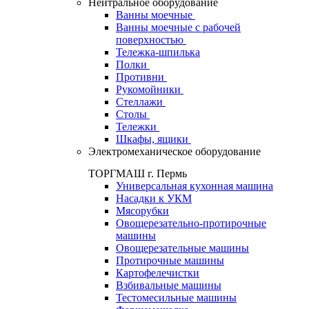
Нейтральное оборудование
Ванны моечные
Ванны моечные с рабочей
поверхностью
Тележка-шпилька
Полки
Противни
Рукомойники
Стеллажи
Столы
Тележки
Шкафы, ящики
Электромеханическое оборудование
ТОРГМАШ г. Пермь
Универсальная кухонная машина
Насадки к УКМ
Мясорубки
Овощерезательно-протирочные
машины
Овощерезательные машины
Протирочные машины
Картофелечистки
Взбивальные машины
Тестомесильные машины