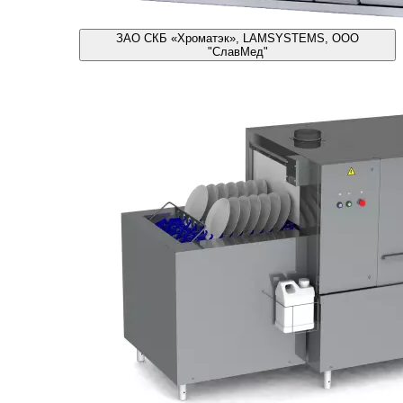
ЗАО СКБ «Хроматэк», LAMSYSTEMS, ООО
"СлавМед"