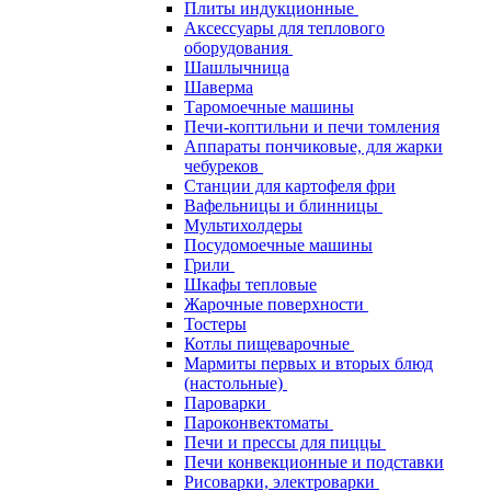
Плиты индукционные
Аксессуары для теплового
оборудования
Шашлычница
Шаверма
Таромоечные машины
Печи-коптильни и печи томления
Аппараты пончиковые, для жарки
чебуреков
Станции для картофеля фри
Вафельницы и блинницы
Мультихолдеры
Посудомоечные машины
Грили
Шкафы тепловые
Жарочные поверхности
Тостеры
Котлы пищеварочные
Мармиты первых и вторых блюд
(настольные)
Пароварки
Пароконвектоматы
Печи и прессы для пиццы
Печи конвекционные и подставки
Рисоварки, электроварки