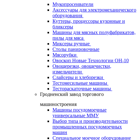
Мукопросеиватели
Аксессуары для электромеханического
оборудования
Куттеры, процессоры кухонные и
бликсеры
Машины для мясных полуфабрикатов,
пилы для мяса
Миксеры ручные
Столы панировочные
Мясорубки
Овоскоп Новые Технологии ОН-10
Овощерезки, овощечистки,
измельчители
Слайсеры и хлеборезки
Тестомесильные машины
Тестораскаточные машины
Гродненский завод торгового
машиностроения
Машины посудомоечные
универсальные ММУ
Выбор типа и производительности
промышленных посудомоечных
машин
Специальное моечное оборудование