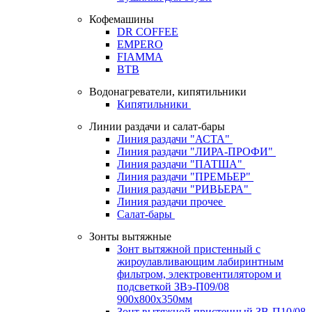
Кофемашины
DR COFFEE
EMPERO
FIAMMA
BTB
Водонагреватели, кипятильники
Кипятильники
Линии раздачи и салат-бары
Линия раздачи "АСТА"
Линия раздачи "ЛИРА-ПРОФИ"
Линия раздачи "ПАТША"
Линия раздачи "ПРЕМЬЕР"
Линия раздачи "РИВЬЕРА"
Линия раздачи прочее
Салат-бары
Зонты вытяжные
Зонт вытяжной пристенный с
жироулавливающим лабиринтным
фильтром, электровентилятором и
подсветкой ЗВэ-П09/08
900х800х350мм
Зонт вытяжной пристенный ЗВ-П10/08