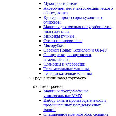
Мукопросеиватели
Аксессуары для электромеханического
оборудования
Куттеры, процессоры кухонные и
бликсеры
Машины для мясных полуфабрикатов,
пилы для мяса
Миксеры ручные
Столы панировочные
Мясорубки
Овоскоп Новые Технологии ОН-10
Овощерезки, овощечистки,
измельчители
Слайсеры и хлеборезки
Тестомесильные машины
Тестораскаточные машины
Гродненский завод торгового
машиностроения
Машины посудомоечные
универсальные ММУ
Выбор типа и производительности
промышленных посудомоечных
машин
Специальное моечное оборудование