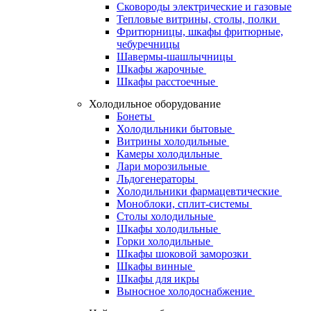
Сковороды электрические и газовые
Тепловые витрины, столы, полки
Фритюрницы, шкафы фритюрные,
чебуречницы
Шавермы-шашлычницы
Шкафы жарочные
Шкафы расстоечные
Холодильное оборудование
Бонеты
Холодильники бытовые
Витрины холодильные
Камеры холодильные
Лари морозильные
Льдогенераторы
Холодильники фармацевтические
Моноблоки, сплит-системы
Столы холодильные
Шкафы холодильные
Горки холодильные
Шкафы шоковой заморозки
Шкафы винные
Шкафы для икры
Выносное холодоснабжение