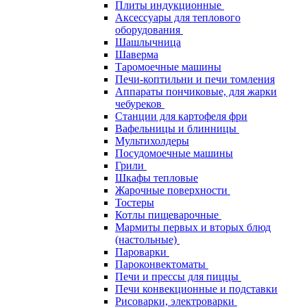
Плиты индукционные
Аксессуары для теплового
оборудования
Шашлычница
Шаверма
Таромоечные машины
Печи-коптильни и печи томления
Аппараты пончиковые, для жарки
чебуреков
Станции для картофеля фри
Вафельницы и блинницы
Мультихолдеры
Посудомоечные машины
Грили
Шкафы тепловые
Жарочные поверхности
Тостеры
Котлы пищеварочные
Мармиты первых и вторых блюд
(настольные)
Пароварки
Пароконвектоматы
Печи и прессы для пиццы
Печи конвекционные и подставки
Рисоварки, электроварки