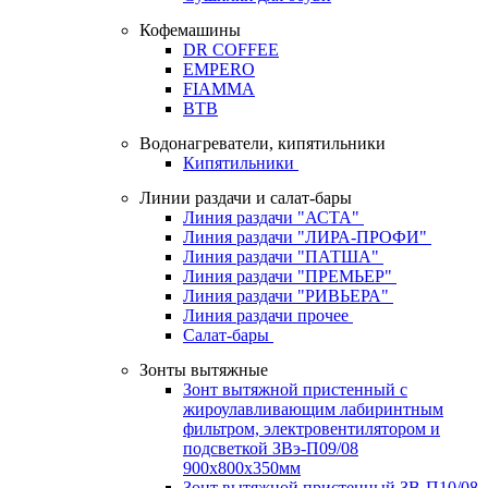
Кофемашины
DR COFFEE
EMPERO
FIAMMA
BTB
Водонагреватели, кипятильники
Кипятильники
Линии раздачи и салат-бары
Линия раздачи "АСТА"
Линия раздачи "ЛИРА-ПРОФИ"
Линия раздачи "ПАТША"
Линия раздачи "ПРЕМЬЕР"
Линия раздачи "РИВЬЕРА"
Линия раздачи прочее
Салат-бары
Зонты вытяжные
Зонт вытяжной пристенный с
жироулавливающим лабиринтным
фильтром, электровентилятором и
подсветкой ЗВэ-П09/08
900х800х350мм
Зонт вытяжной пристенный ЗВ-П10/08