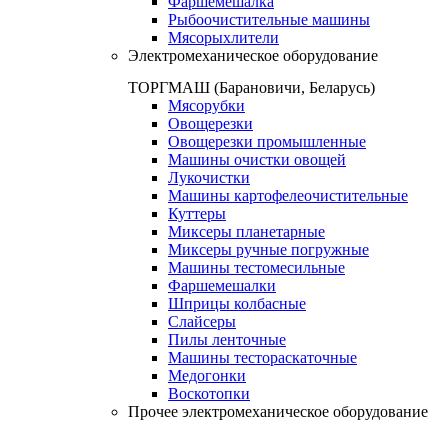
Фаршемешалка
Рыбоочистительные машины
Мясорыхлители
Электромеханическое оборудование
ТОРГМАШ (Барановичи, Беларусь)
Мясорубки
Овощерезки
Овощерезки промышленные
Машины очистки овощей
Лукочистки
Машины картофелеочистительные
Куттеры
Миксеры планетарные
Миксеры ручные погружные
Машины тестомесильные
Фаршемешалки
Шприцы колбасные
Слайсеры
Пилы ленточные
Машины тестораскаточные
Медогонки
Воскотопки
Прочее электромеханическое оборудование