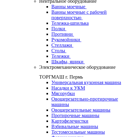
Нейтральное оборудование
Ванны моечные
Ванны моечные с рабочей
поверхностью
Тележка-шпилька
Полки
Противни
Рукомойники
Стеллажи
Столы
Тележки
Шкафы, ящики
Электромеханическое оборудование
ТОРГМАШ г. Пермь
Универсальная кухонная машина
Насадки к УКМ
Мясорубки
Овощерезательно-протирочные
машины
Овощерезательные машины
Протирочные машины
Картофелечистки
Взбивальные машины
Тестомесильные машины