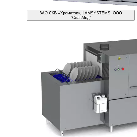
ЗАО СКБ «Хроматэк», LAMSYSTEMS, ООО
"СлавМед"