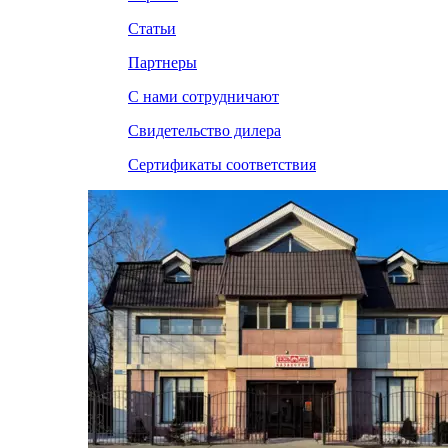
Статьи
Партнеры
С нами сотрудничают
Свидетельство дилера
Сертификаты соответствия