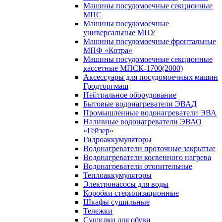
Машины посудомоечные секционные
МПС
Машины посудомоечные
универсальные МПУ
Машины посудомоечные фронтальные
МПФ «Котра»
Машины посудомоечные секционные
кассетные МПСК-1700(2000)
Аксессуары для посудомоечных машин
Гродторгмаш
Нейтральное оборудование
Бытовые водонагреватели ЭВАД
Промышленные водонагреватели ЭВА
Наливные водонагреватели ЭВАО
«Гейзер»
Гидроаккумуляторы
Водонагреватели проточные закрытые
Водонагреватели косвенного нагрева
Водонагреватели отопительные
Теплоаккумуляторы
Электронасосы для воды
Коробки стерилизационные
Шкафы сушильные
Тележки
Сушилки для обуви