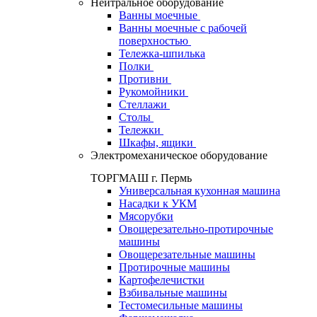
Нейтральное оборудование
Ванны моечные
Ванны моечные с рабочей
поверхностью
Тележка-шпилька
Полки
Противни
Рукомойники
Стеллажи
Столы
Тележки
Шкафы, ящики
Электромеханическое оборудование
ТОРГМАШ г. Пермь
Универсальная кухонная машина
Насадки к УКМ
Мясорубки
Овощерезательно-протирочные
машины
Овощерезательные машины
Протирочные машины
Картофелечистки
Взбивальные машины
Тестомесильные машины