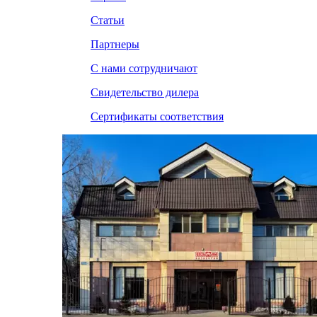
Статьи
Партнеры
С нами сотрудничают
Свидетельство дилера
Сертификаты соответствия