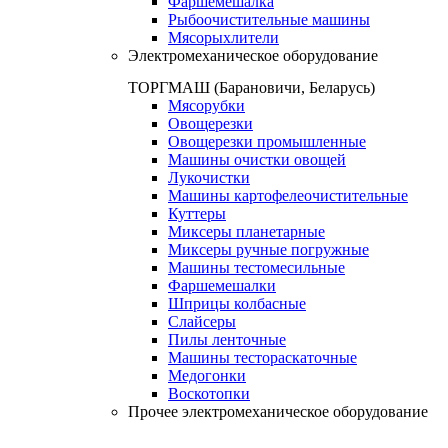
Фаршемешалка
Рыбоочистительные машины
Мясорыхлители
Электромеханическое оборудование
ТОРГМАШ (Барановичи, Беларусь)
Мясорубки
Овощерезки
Овощерезки промышленные
Машины очистки овощей
Лукочистки
Машины картофелеочистительные
Куттеры
Миксеры планетарные
Миксеры ручные погружные
Машины тестомесильные
Фаршемешалки
Шприцы колбасные
Слайсеры
Пилы ленточные
Машины тестораскаточные
Медогонки
Воскотопки
Прочее электромеханическое оборудование