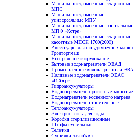
Машины посудомоечные секционные
МПС
Машины посудомоечные
универсальные МПУ
Машины посудомоечные фронтальные
МПФ «Котра»
Машины посудомоечные секционные
кассетные МПСК-1700(2000)
Аксессуары для посудомоечных машин
Гродторгмаш
Нейтральное оборудование
Бытовые водонагреватели ЭВАД
Промышленные водонагреватели ЭВА
Наливные водонагреватели ЭВАО
«Гейзер»
Гидроаккумуляторы
Водонагреватели проточные закрытые
Водонагреватели косвенного нагрева
Водонагреватели отопительные
Теплоаккумуляторы
Электронасосы для воды
Коробки стерилизационные
Шкафы сушильные
Тележки
Сушилки для обуви