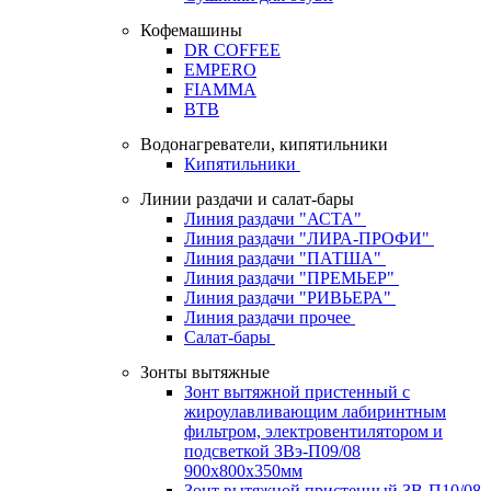
Кофемашины
DR COFFEE
EMPERO
FIAMMA
BTB
Водонагреватели, кипятильники
Кипятильники
Линии раздачи и салат-бары
Линия раздачи "АСТА"
Линия раздачи "ЛИРА-ПРОФИ"
Линия раздачи "ПАТША"
Линия раздачи "ПРЕМЬЕР"
Линия раздачи "РИВЬЕРА"
Линия раздачи прочее
Салат-бары
Зонты вытяжные
Зонт вытяжной пристенный с
жироулавливающим лабиринтным
фильтром, электровентилятором и
подсветкой ЗВэ-П09/08
900х800х350мм
Зонт вытяжной пристенный ЗВ-П10/08