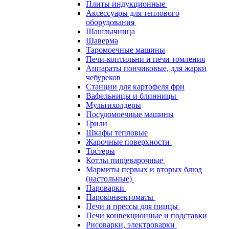
Плиты индукционные
Аксессуары для теплового
оборудования
Шашлычница
Шаверма
Таромоечные машины
Печи-коптильни и печи томления
Аппараты пончиковые, для жарки
чебуреков
Станции для картофеля фри
Вафельницы и блинницы
Мультихолдеры
Посудомоечные машины
Грили
Шкафы тепловые
Жарочные поверхности
Тостеры
Котлы пищеварочные
Мармиты первых и вторых блюд
(настольные)
Пароварки
Пароконвектоматы
Печи и прессы для пиццы
Печи конвекционные и подставки
Рисоварки, электроварки