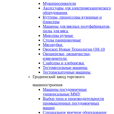
Мукопросеиватели
Аксессуары для электромеханического
оборудования
Куттеры, процессоры кухонные и
бликсеры
Машины для мясных полуфабрикатов,
пилы для мяса
Миксеры ручные
Столы панировочные
Мясорубки
Овоскоп Новые Технологии ОН-10
Овощерезки, овощечистки,
измельчители
Слайсеры и хлеборезки
Тестомесильные машины
Тестораскаточные машины
Гродненский завод торгового
машиностроения
Машины посудомоечные
универсальные ММУ
Выбор типа и производительности
промышленных посудомоечных
машин
Специальное моечное оборудование