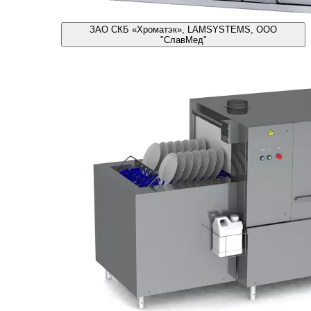
ЗАО СКБ «Хроматэк», LAMSYSTEMS, ООО
"СлавМед"