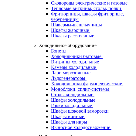
Сковороды электрические и газовые
Тепловые витрины, столы, полки
Фритюрницы, шкафы фритюрные,
чебуречницы
Шавермы-шашлычницы
Шкафы жарочные
Шкафы расстоечные
Холодильное оборудование
Бонеты
Холодильники бытовые
Витрины холодильные
Камеры холодильные
Лари морозильные
Льдогенераторы
Холодильники фармацевтические
Моноблоки, сплит-системы
Столы холодильные
Шкафы холодильные
Горки холодильные
Шкафы шоковой заморозки
Шкафы винные
Шкафы для икры
Выносное холодоснабжение