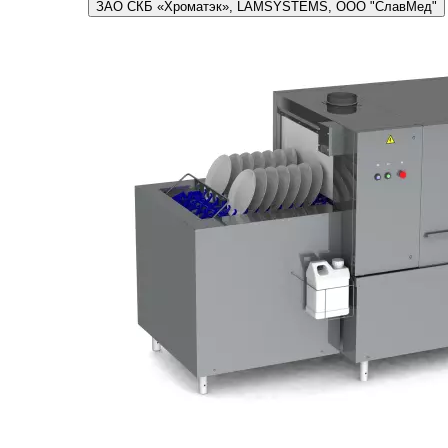
ЗАО СКБ «Хроматэк», LAMSYSTEMS, ООО "СлавМед"