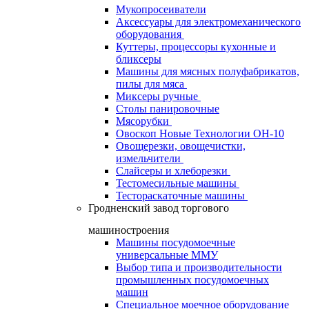
Мукопросеиватели
Аксессуары для электромеханического
оборудования
Куттеры, процессоры кухонные и
бликсеры
Машины для мясных полуфабрикатов,
пилы для мяса
Миксеры ручные
Столы панировочные
Мясорубки
Овоскоп Новые Технологии ОН-10
Овощерезки, овощечистки,
измельчители
Слайсеры и хлеборезки
Тестомесильные машины
Тестораскаточные машины
Гродненский завод торгового
машиностроения
Машины посудомоечные
универсальные ММУ
Выбор типа и производительности
промышленных посудомоечных
машин
Специальное моечное оборудование