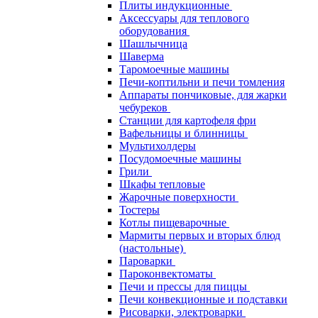
Плиты индукционные
Аксессуары для теплового
оборудования
Шашлычница
Шаверма
Таромоечные машины
Печи-коптильни и печи томления
Аппараты пончиковые, для жарки
чебуреков
Станции для картофеля фри
Вафельницы и блинницы
Мультихолдеры
Посудомоечные машины
Грили
Шкафы тепловые
Жарочные поверхности
Тостеры
Котлы пищеварочные
Мармиты первых и вторых блюд
(настольные)
Пароварки
Пароконвектоматы
Печи и прессы для пиццы
Печи конвекционные и подставки
Рисоварки, электроварки