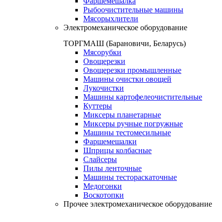
Фаршемешалка
Рыбоочистительные машины
Мясорыхлители
Электромеханическое оборудование
ТОРГМАШ (Барановичи, Беларусь)
Мясорубки
Овощерезки
Овощерезки промышленные
Машины очистки овощей
Лукочистки
Машины картофелеочистительные
Куттеры
Миксеры планетарные
Миксеры ручные погружные
Машины тестомесильные
Фаршемешалки
Шприцы колбасные
Слайсеры
Пилы ленточные
Машины тестораскаточные
Медогонки
Воскотопки
Прочее электромеханическое оборудование