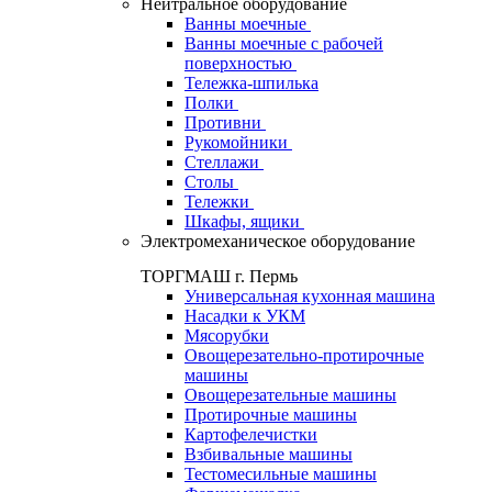
Нейтральное оборудование
Ванны моечные
Ванны моечные с рабочей
поверхностью
Тележка-шпилька
Полки
Противни
Рукомойники
Стеллажи
Столы
Тележки
Шкафы, ящики
Электромеханическое оборудование
ТОРГМАШ г. Пермь
Универсальная кухонная машина
Насадки к УКМ
Мясорубки
Овощерезательно-протирочные
машины
Овощерезательные машины
Протирочные машины
Картофелечистки
Взбивальные машины
Тестомесильные машины