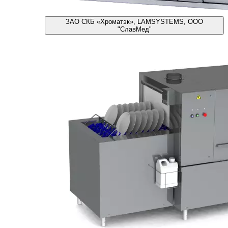
ЗАО СКБ «Хроматэк», LAMSYSTEMS, ООО
"СлавМед"