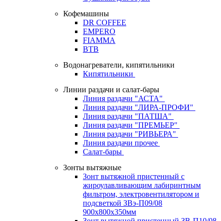
Кофемашины
DR COFFEE
EMPERO
FIAMMA
BTB
Водонагреватели, кипятильники
Кипятильники
Линии раздачи и салат-бары
Линия раздачи "АСТА"
Линия раздачи "ЛИРА-ПРОФИ"
Линия раздачи "ПАТША"
Линия раздачи "ПРЕМЬЕР"
Линия раздачи "РИВЬЕРА"
Линия раздачи прочее
Салат-бары
Зонты вытяжные
Зонт вытяжной пристенный с
жироулавливающим лабиринтным
фильтром, электровентилятором и
подсветкой ЗВэ-П09/08
900х800х350мм
Зонт вытяжной пристенный ЗВ-П10/08