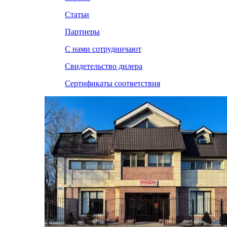
Статьи
Партнеры
С нами сотрудничают
Свидетельство дилера
Сертификаты соответствия