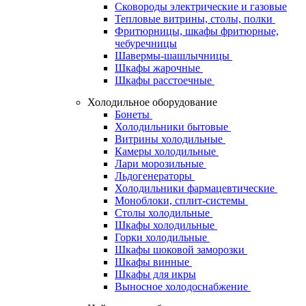
Сковороды электрические и газовые
Тепловые витрины, столы, полки
Фритюрницы, шкафы фритюрные,
чебуречницы
Шавермы-шашлычницы
Шкафы жарочные
Шкафы расстоечные
Холодильное оборудование
Бонеты
Холодильники бытовые
Витрины холодильные
Камеры холодильные
Лари морозильные
Льдогенераторы
Холодильники фармацевтические
Моноблоки, сплит-системы
Столы холодильные
Шкафы холодильные
Горки холодильные
Шкафы шоковой заморозки
Шкафы винные
Шкафы для икры
Выносное холодоснабжение