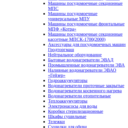
Машины посудомоечные секционные
МПС
Машины посудомоечные
универсальные МПУ
Машины посудомоечные фронтальные
МПФ «Котра»
Машины посудомоечные секционные
кассетные МПСК-1700(2000)
Аксессуары для посудомоечных машин
Гродторгмаш
Нейтральное оборудование
Бытовые водонагреватели ЭВАД
Промышленные водонагреватели ЭВА
Наливные водонагреватели ЭВАО
«Гейзер»
Гидроаккумуляторы
Водонагреватели проточные закрытые
Водонагреватели косвенного нагрева
Водонагреватели отопительные
Теплоаккумуляторы
Электронасосы для воды
Коробки стерилизационные
Шкафы сушильные
Тележки
Сушилки для обуви