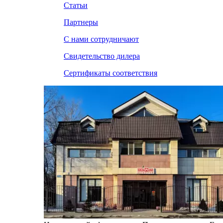
Статьи
Партнеры
С нами сотрудничают
Свидетельство дилера
Сертификаты соответствия