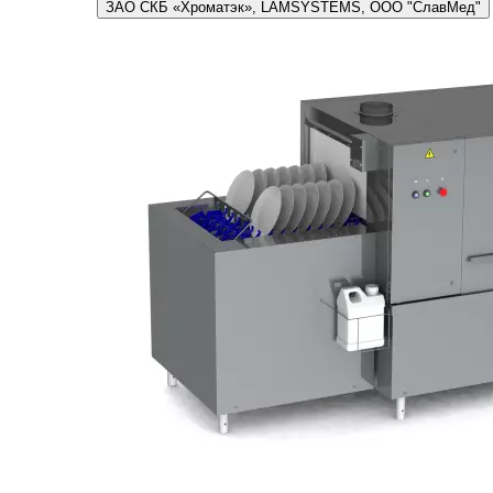
ЗАО СКБ «Хроматэк», LAMSYSTEMS, ООО "СлавМед"