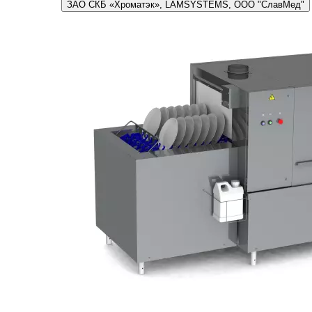
ЗАО СКБ «Хроматэк», LAMSYSTEMS, ООО "СлавМед"