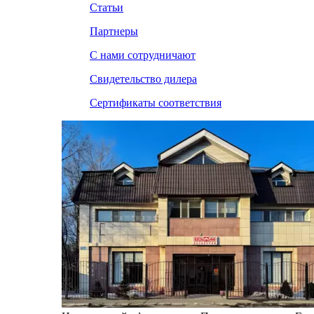
Статьи
Партнеры
С нами сотрудничают
Свидетельство дилера
Сертификаты соответствия