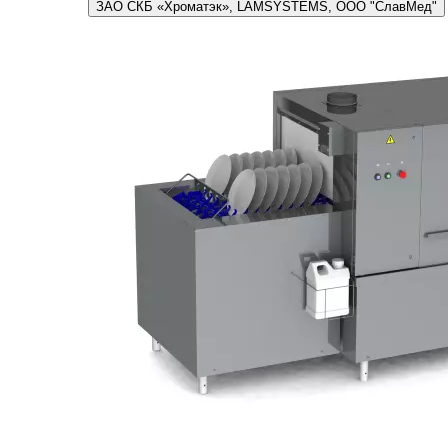
ЗАО СКБ «Хроматэк», LAMSYSTEMS, ООО "СлавМед"