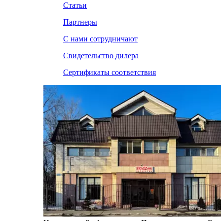
Статьи
Партнеры
С нами сотрудничают
Свидетельство дилера
Сертификаты соответствия