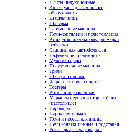
Плиты индукционные
Аксессуары для теплового
оборудования
Шашлычница
Шаверма
Таромоечные машины
Печи-коптильни и печи томления
Аппараты пончиковые, для жарки
чебуреков
Станции для картофеля фри
Вафельницы и блинницы
Мультихолдеры
Посудомоечные машины
Грили
Шкафы тепловые
Жарочные поверхности
Тостеры
Котлы пищеварочные
Мармиты первых и вторых блюд
(настольные)
Пароварки
Пароконвектоматы
Печи и прессы для пиццы
Печи конвекционные и подставки
Рисоварки, электроварки