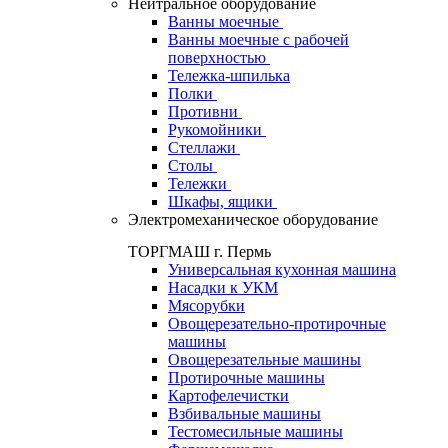
Нейтральное оборудование
Ванны моечные
Ванны моечные с рабочей
поверхностью
Тележка-шпилька
Полки
Противни
Рукомойники
Стеллажи
Столы
Тележки
Шкафы, ящики
Электромеханическое оборудование
ТОРГМАШ г. Пермь
Универсальная кухонная машина
Насадки к УКМ
Мясорубки
Овощерезательно-протирочные
машины
Овощерезательные машины
Протирочные машины
Картофелечистки
Взбивальные машины
Тестомесильные машины