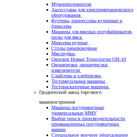
Мукопросеиватели
Аксессуары для электромеханического
оборудования
Куттеры, процессоры кухонные и
бликсеры
Машины для мясных полуфабрикатов,
пилы для мяса
Миксеры ручные
Столы панировочные
Мясорубки
Овоскоп Новые Технологии ОН-10
Овощерезки, овощечистки,
измельчители
Слайсеры и хлеборезки
Тестомесильные машины
Тестораскаточные машины
Гродненский завод торгового
машиностроения
Машины посудомоечные
универсальные ММУ
Выбор типа и производительности
промышленных посудомоечных
машин
Специальное моечное оборудование