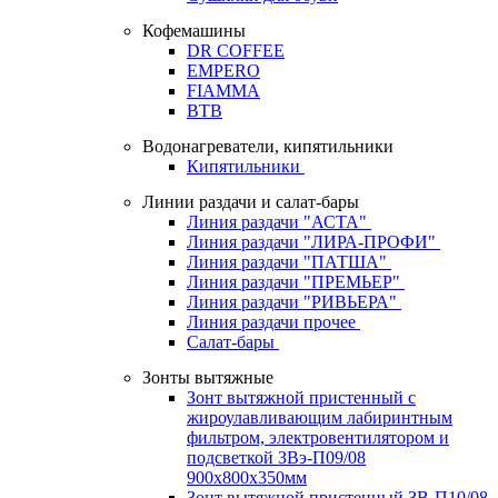
Кофемашины
DR COFFEE
EMPERO
FIAMMA
BTB
Водонагреватели, кипятильники
Кипятильники
Линии раздачи и салат-бары
Линия раздачи "АСТА"
Линия раздачи "ЛИРА-ПРОФИ"
Линия раздачи "ПАТША"
Линия раздачи "ПРЕМЬЕР"
Линия раздачи "РИВЬЕРА"
Линия раздачи прочее
Салат-бары
Зонты вытяжные
Зонт вытяжной пристенный с
жироулавливающим лабиринтным
фильтром, электровентилятором и
подсветкой ЗВэ-П09/08
900х800х350мм
Зонт вытяжной пристенный ЗВ-П10/08