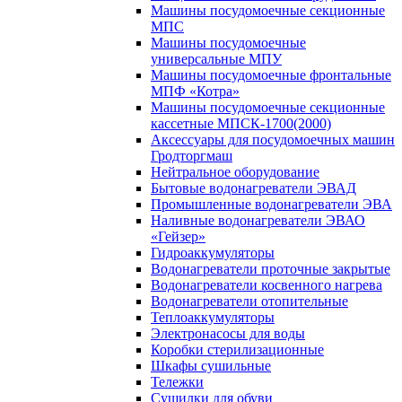
Машины посудомоечные секционные
МПС
Машины посудомоечные
универсальные МПУ
Машины посудомоечные фронтальные
МПФ «Котра»
Машины посудомоечные секционные
кассетные МПСК-1700(2000)
Аксессуары для посудомоечных машин
Гродторгмаш
Нейтральное оборудование
Бытовые водонагреватели ЭВАД
Промышленные водонагреватели ЭВА
Наливные водонагреватели ЭВАО
«Гейзер»
Гидроаккумуляторы
Водонагреватели проточные закрытые
Водонагреватели косвенного нагрева
Водонагреватели отопительные
Теплоаккумуляторы
Электронасосы для воды
Коробки стерилизационные
Шкафы сушильные
Тележки
Сушилки для обуви