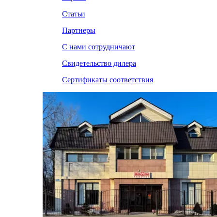
Статьи
Партнеры
С нами сотрудничают
Свидетельство дилера
Сертификаты соответствия