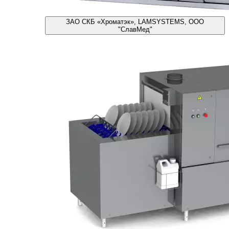
ЗАО СКБ «Хроматэк», LAMSYSTEMS, ООО
"СлавМед"