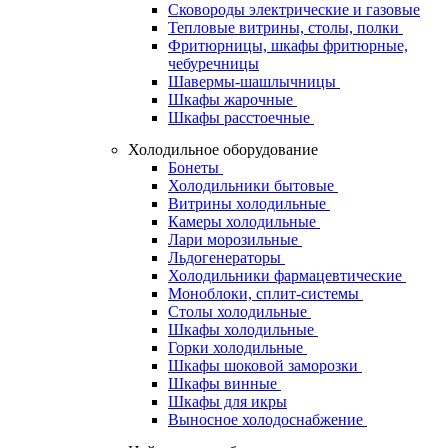
Сковороды электрические и газовые
Тепловые витрины, столы, полки
Фритюрницы, шкафы фритюрные,
чебуречницы
Шавермы-шашлычницы
Шкафы жарочные
Шкафы расстоечные
Холодильное оборудование
Бонеты
Холодильники бытовые
Витрины холодильные
Камеры холодильные
Лари морозильные
Льдогенераторы
Холодильники фармацевтические
Моноблоки, сплит-системы
Столы холодильные
Шкафы холодильные
Горки холодильные
Шкафы шоковой заморозки
Шкафы винные
Шкафы для икры
Выносное холодоснабжение