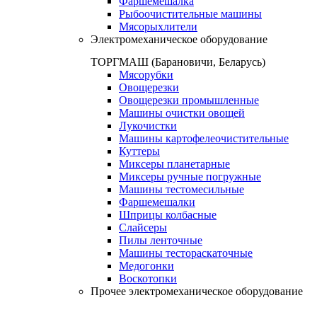
Фаршемешалка
Рыбоочистительные машины
Мясорыхлители
Электромеханическое оборудование
ТОРГМАШ (Барановичи, Беларусь)
Мясорубки
Овощерезки
Овощерезки промышленные
Машины очистки овощей
Лукочистки
Машины картофелеочистительные
Куттеры
Миксеры планетарные
Миксеры ручные погружные
Машины тестомесильные
Фаршемешалки
Шприцы колбасные
Слайсеры
Пилы ленточные
Машины тестораскаточные
Медогонки
Воскотопки
Прочее электромеханическое оборудование