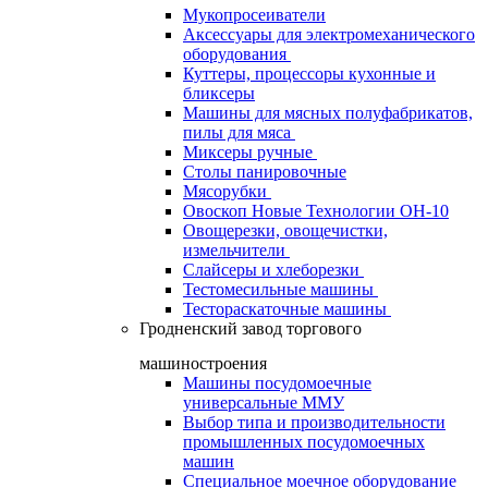
Мукопросеиватели
Аксессуары для электромеханического
оборудования
Куттеры, процессоры кухонные и
бликсеры
Машины для мясных полуфабрикатов,
пилы для мяса
Миксеры ручные
Столы панировочные
Мясорубки
Овоскоп Новые Технологии ОН-10
Овощерезки, овощечистки,
измельчители
Слайсеры и хлеборезки
Тестомесильные машины
Тестораскаточные машины
Гродненский завод торгового
машиностроения
Машины посудомоечные
универсальные ММУ
Выбор типа и производительности
промышленных посудомоечных
машин
Специальное моечное оборудование