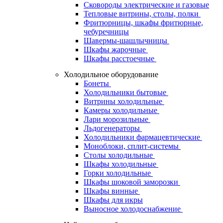
Сковороды электрические и газовые
Тепловые витрины, столы, полки
Фритюрницы, шкафы фритюрные,
чебуречницы
Шавермы-шашлычницы
Шкафы жарочные
Шкафы расстоечные
Холодильное оборудование
Бонеты
Холодильники бытовые
Витрины холодильные
Камеры холодильные
Лари морозильные
Льдогенераторы
Холодильники фармацевтические
Моноблоки, сплит-системы
Столы холодильные
Шкафы холодильные
Горки холодильные
Шкафы шоковой заморозки
Шкафы винные
Шкафы для икры
Выносное холодоснабжение