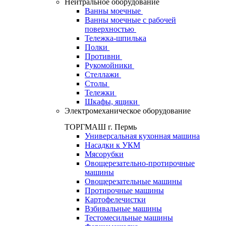
Нейтральное оборудование
Ванны моечные
Ванны моечные с рабочей
поверхностью
Тележка-шпилька
Полки
Противни
Рукомойники
Стеллажи
Столы
Тележки
Шкафы, ящики
Электромеханическое оборудование
ТОРГМАШ г. Пермь
Универсальная кухонная машина
Насадки к УКМ
Мясорубки
Овощерезательно-протирочные
машины
Овощерезательные машины
Протирочные машины
Картофелечистки
Взбивальные машины
Тестомесильные машины