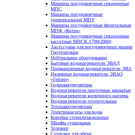
Машины посудомоечные секционные
МПС
Машины посудомоечные
универсальные МПУ
Машины посудомоечные фронтальные
МПФ «Котра»
Машины посудомоечные секционные
кассетные МПСК-1700(2000)
Аксессуары для посудомоечных машин
Гродторгмаш
Нейтральное оборудование
Бытовые водонагреватели ЭВАД
Промышленные водонагреватели ЭВА
Наливные водонагреватели ЭВАО
«Гейзер»
Гидроаккумуляторы
Водонагреватели проточные закрытые
Водонагреватели косвенного нагрева
Водонагреватели отопительные
Теплоаккумуляторы
Электронасосы для воды
Коробки стерилизационные
Шкафы сушильные
Тележки
Сушилки для обуви