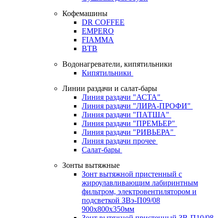
Кофемашины
DR COFFEE
EMPERO
FIAMMA
BTB
Водонагреватели, кипятильники
Кипятильники
Линии раздачи и салат-бары
Линия раздачи "АСТА"
Линия раздачи "ЛИРА-ПРОФИ"
Линия раздачи "ПАТША"
Линия раздачи "ПРЕМЬЕР"
Линия раздачи "РИВЬЕРА"
Линия раздачи прочее
Салат-бары
Зонты вытяжные
Зонт вытяжной пристенный с
жироулавливающим лабиринтным
фильтром, электровентилятором и
подсветкой ЗВэ-П09/08
900х800х350мм
Зонт вытяжной пристенный ЗВ-П10/08