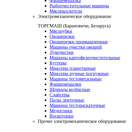
Фаршемешалка
Рыбоочистительные машины
Мясорыхлители
Электромеханическое оборудование
ТОРГМАШ (Барановичи, Беларусь)
Мясорубки
Овощерезки
Овощерезки промышленные
Машины очистки овощей
Лукочистки
Машины картофелеочистительные
Куттеры
Миксеры планетарные
Миксеры ручные погружные
Машины тестомесильные
Фаршемешалки
Шприцы колбасные
Слайсеры
Пилы ленточные
Машины тестораскаточные
Медогонки
Воскотопки
Прочее электромеханическое оборудование