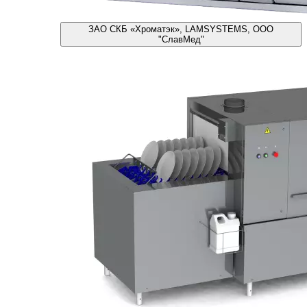
ЗАО СКБ «Хроматэк», LAMSYSTEMS, ООО
"СлавМед"