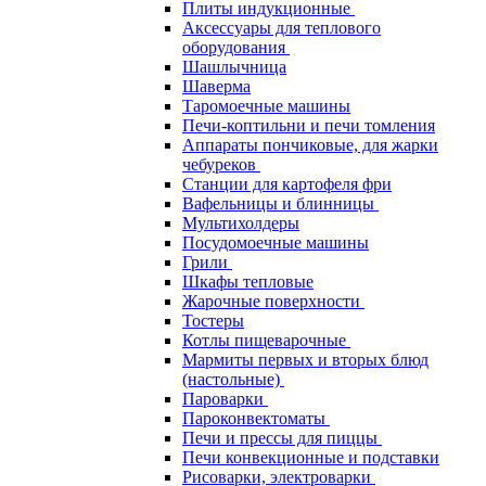
Плиты индукционные
Аксессуары для теплового
оборудования
Шашлычница
Шаверма
Таромоечные машины
Печи-коптильни и печи томления
Аппараты пончиковые, для жарки
чебуреков
Станции для картофеля фри
Вафельницы и блинницы
Мультихолдеры
Посудомоечные машины
Грили
Шкафы тепловые
Жарочные поверхности
Тостеры
Котлы пищеварочные
Мармиты первых и вторых блюд
(настольные)
Пароварки
Пароконвектоматы
Печи и прессы для пиццы
Печи конвекционные и подставки
Рисоварки, электроварки