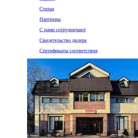
Статьи
Партнеры
С нами сотрудничают
Свидетельство дилера
Сертификаты соответствия