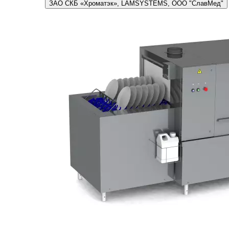
ЗАО СКБ «Хроматэк», LAMSYSTEMS, ООО "СлавМед"