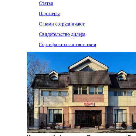
Статьи
Партнеры
С нами сотрудничают
Свидетельство дилера
Сертификаты соответствия