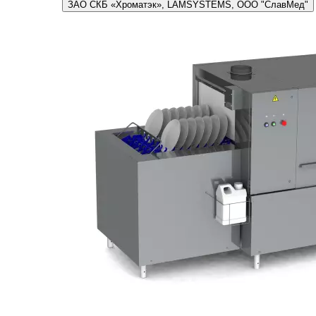
ЗАО СКБ «Хроматэк», LAMSYSTEMS, ООО "СлавМед"