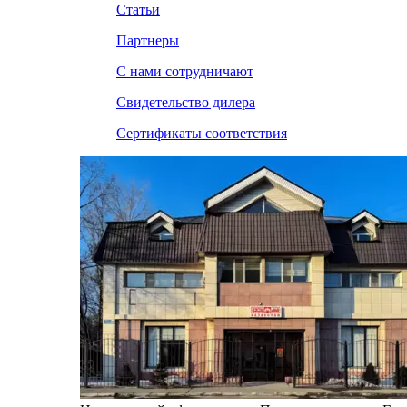
Статьи
Партнеры
С нами сотрудничают
Свидетельство дилера
Сертификаты соответствия