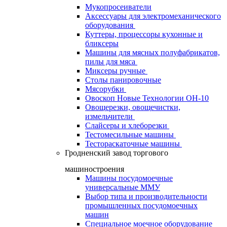
Мукопросеиватели
Аксессуары для электромеханического
оборудования
Куттеры, процессоры кухонные и
бликсеры
Машины для мясных полуфабрикатов,
пилы для мяса
Миксеры ручные
Столы панировочные
Мясорубки
Овоскоп Новые Технологии ОН-10
Овощерезки, овощечистки,
измельчители
Слайсеры и хлеборезки
Тестомесильные машины
Тестораскаточные машины
Гродненский завод торгового
машиностроения
Машины посудомоечные
универсальные ММУ
Выбор типа и производительности
промышленных посудомоечных
машин
Специальное моечное оборудование