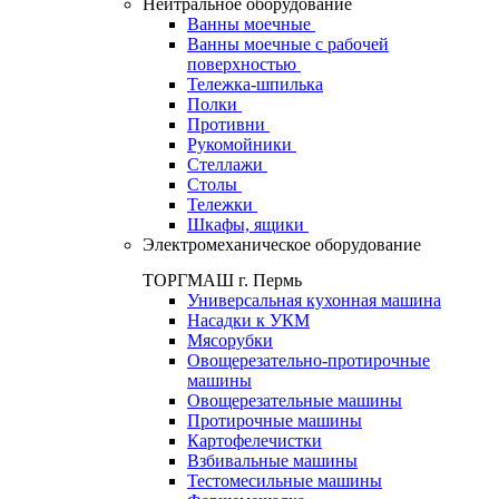
Нейтральное оборудование
Ванны моечные
Ванны моечные с рабочей
поверхностью
Тележка-шпилька
Полки
Противни
Рукомойники
Стеллажи
Столы
Тележки
Шкафы, ящики
Электромеханическое оборудование
ТОРГМАШ г. Пермь
Универсальная кухонная машина
Насадки к УКМ
Мясорубки
Овощерезательно-протирочные
машины
Овощерезательные машины
Протирочные машины
Картофелечистки
Взбивальные машины
Тестомесильные машины