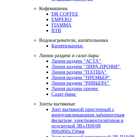
Кофемашины
DR COFFEE
EMPERO
FIAMMA
BTB
Водонагреватели, кипятильники
Кипятильники
Линии раздачи и салат-бары
Линия раздачи "АСТА"
Линия раздачи "ЛИРА-ПРОФИ"
Линия раздачи "ПАТША"
Линия раздачи "ПРЕМЬЕР"
Линия раздачи "РИВЬЕРА"
Линия раздачи прочее
Салат-бары
Зонты вытяжные
Зонт вытяжной пристенный с
жироулавливающим лабиринтным
фильтром, электровентилятором и
подсветкой ЗВэ-П09/08
900х800х350мм
Зонт вытяжной пристенный ЗВ-П10/08