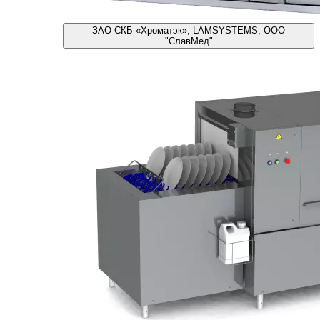
ЗАО СКБ «Хроматэк», LAMSYSTEMS, ООО
"СлавМед"