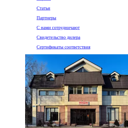
Статьи
Партнеры
С нами сотрудничают
Свидетельство дилера
Сертификаты соответствия