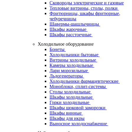
Сковороды электрические и газовые
Тепловые витрины, столы, полки
Фритюрницы, шкафы фритюрные,
чебуречницы
Шавермы-шашлычницы
Шкафы жарочные
Шкафы расстоечные
Холодильное оборудование
Бонеты
Холодильники бытовые
Витрины холодильные
Камеры холодильные
Лари морозильные
Льдогенераторы
Холодильники фармацевтические
Моноблоки, сплит-системы
Столы холодильные
Шкафы холодильные
Горки холодильные
Шкафы шоковой заморозки
Шкафы винные
Шкафы для икры
Выносное холодоснабжение