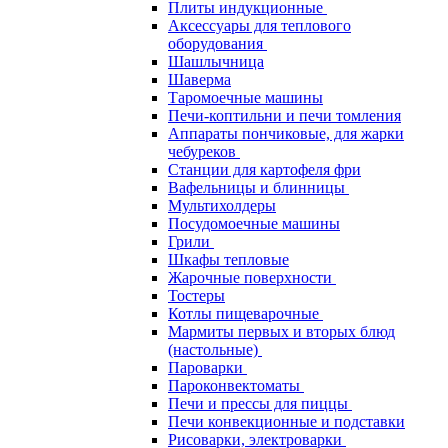
Плиты индукционные
Аксессуары для теплового
оборудования
Шашлычница
Шаверма
Таромоечные машины
Печи-коптильни и печи томления
Аппараты пончиковые, для жарки
чебуреков
Станции для картофеля фри
Вафельницы и блинницы
Мультихолдеры
Посудомоечные машины
Грили
Шкафы тепловые
Жарочные поверхности
Тостеры
Котлы пищеварочные
Мармиты первых и вторых блюд
(настольные)
Пароварки
Пароконвектоматы
Печи и прессы для пиццы
Печи конвекционные и подставки
Рисоварки, электроварки