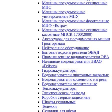
Машины посудомоечные секционные
МПС
Машины посудомоечные
универсальные МПУ
Машины посудомоечные фронтальные
МПФ «Котра»
Машины посудомоечные секционные
кассетные МПСК-1700(2000)
Аксессуары для посудомоечных машин
Гродторгмаш
Нейтральное оборудование
Бытовые водонагреватели ЭВАД
Промышленные водонагреватели ЭВА
Наливные водонагреватели ЭВАО
«Гейзер»
Гидроаккумуляторы
Водонагреватели проточные закрытые
Водонагреватели косвенного нагрева
Водонагреватели отопительные
Теплоаккумуляторы
Электронасосы для воды
Коробки стерилизационные
Шкафы сушильные
Тележки
Сушилки для обуви