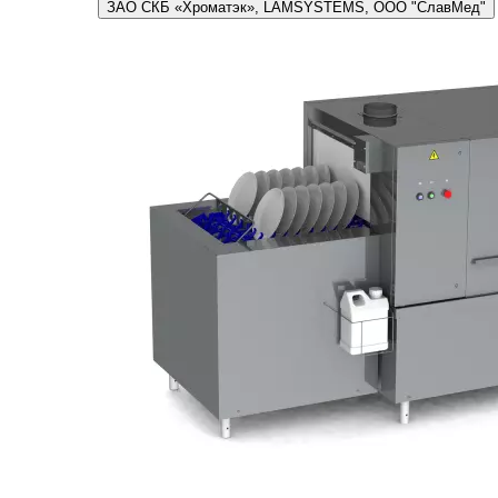
ЗАО СКБ «Хроматэк», LAMSYSTEMS, ООО "СлавМед"