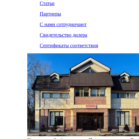
Статьи
Партнеры
С нами сотрудничают
Свидетельство дилера
Сертификаты соответствия