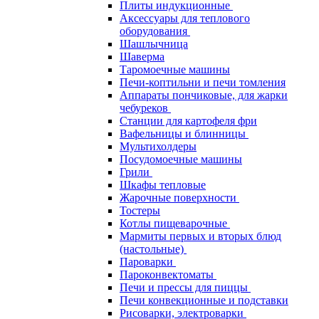
Плиты индукционные
Аксессуары для теплового
оборудования
Шашлычница
Шаверма
Таромоечные машины
Печи-коптильни и печи томления
Аппараты пончиковые, для жарки
чебуреков
Станции для картофеля фри
Вафельницы и блинницы
Мультихолдеры
Посудомоечные машины
Грили
Шкафы тепловые
Жарочные поверхности
Тостеры
Котлы пищеварочные
Мармиты первых и вторых блюд
(настольные)
Пароварки
Пароконвектоматы
Печи и прессы для пиццы
Печи конвекционные и подставки
Рисоварки, электроварки