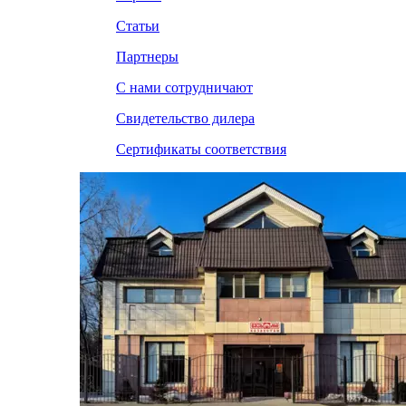
Статьи
Партнеры
С нами сотрудничают
Свидетельство дилера
Сертификаты соответствия