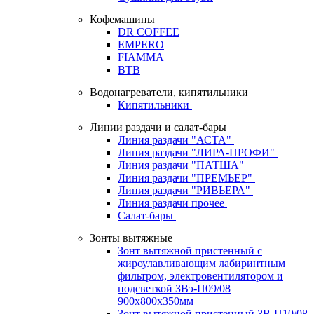
Кофемашины
DR COFFEE
EMPERO
FIAMMA
BTB
Водонагреватели, кипятильники
Кипятильники
Линии раздачи и салат-бары
Линия раздачи "АСТА"
Линия раздачи "ЛИРА-ПРОФИ"
Линия раздачи "ПАТША"
Линия раздачи "ПРЕМЬЕР"
Линия раздачи "РИВЬЕРА"
Линия раздачи прочее
Салат-бары
Зонты вытяжные
Зонт вытяжной пристенный с
жироулавливающим лабиринтным
фильтром, электровентилятором и
подсветкой ЗВэ-П09/08
900х800х350мм
Зонт вытяжной пристенный ЗВ-П10/08