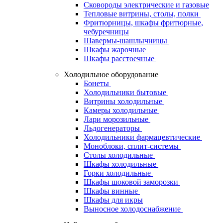
Сковороды электрические и газовые
Тепловые витрины, столы, полки
Фритюрницы, шкафы фритюрные,
чебуречницы
Шавермы-шашлычницы
Шкафы жарочные
Шкафы расстоечные
Холодильное оборудование
Бонеты
Холодильники бытовые
Витрины холодильные
Камеры холодильные
Лари морозильные
Льдогенераторы
Холодильники фармацевтические
Моноблоки, сплит-системы
Столы холодильные
Шкафы холодильные
Горки холодильные
Шкафы шоковой заморозки
Шкафы винные
Шкафы для икры
Выносное холодоснабжение