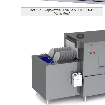
ЗАО СКБ «Хроматэк», LAMSYSTEMS, ООО
"СлавМед"