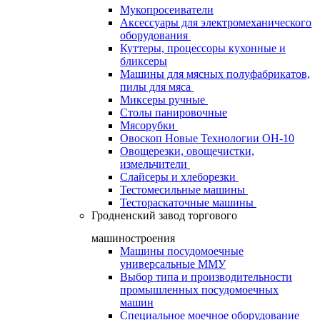
Мукопросеиватели
Аксессуары для электромеханического
оборудования
Куттеры, процессоры кухонные и
бликсеры
Машины для мясных полуфабрикатов,
пилы для мяса
Миксеры ручные
Столы панировочные
Мясорубки
Овоскоп Новые Технологии ОН-10
Овощерезки, овощечистки,
измельчители
Слайсеры и хлеборезки
Тестомесильные машины
Тестораскаточные машины
Гродненский завод торгового
машиностроения
Машины посудомоечные
универсальные ММУ
Выбор типа и производительности
промышленных посудомоечных
машин
Специальное моечное оборудование