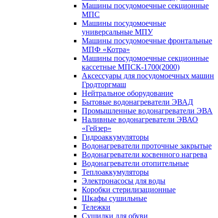
Машины посудомоечные секционные
МПС
Машины посудомоечные
универсальные МПУ
Машины посудомоечные фронтальные
МПФ «Котра»
Машины посудомоечные секционные
кассетные МПСК-1700(2000)
Аксессуары для посудомоечных машин
Гродторгмаш
Нейтральное оборудование
Бытовые водонагреватели ЭВАД
Промышленные водонагреватели ЭВА
Наливные водонагреватели ЭВАО
«Гейзер»
Гидроаккумуляторы
Водонагреватели проточные закрытые
Водонагреватели косвенного нагрева
Водонагреватели отопительные
Теплоаккумуляторы
Электронасосы для воды
Коробки стерилизационные
Шкафы сушильные
Тележки
Сушилки для обуви