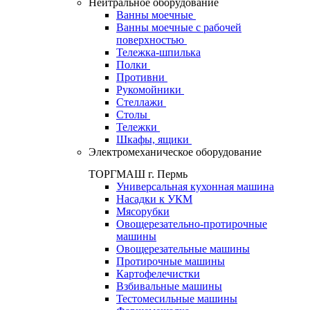
Нейтральное оборудование
Ванны моечные
Ванны моечные с рабочей
поверхностью
Тележка-шпилька
Полки
Противни
Рукомойники
Стеллажи
Столы
Тележки
Шкафы, ящики
Электромеханическое оборудование
ТОРГМАШ г. Пермь
Универсальная кухонная машина
Насадки к УКМ
Мясорубки
Овощерезательно-протирочные
машины
Овощерезательные машины
Протирочные машины
Картофелечистки
Взбивальные машины
Тестомесильные машины