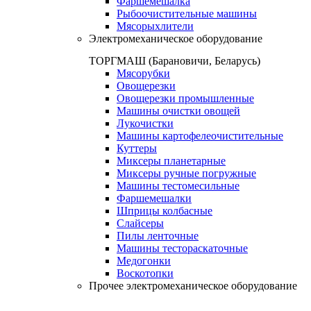
Фаршемешалка
Рыбоочистительные машины
Мясорыхлители
Электромеханическое оборудование
ТОРГМАШ (Барановичи, Беларусь)
Мясорубки
Овощерезки
Овощерезки промышленные
Машины очистки овощей
Лукочистки
Машины картофелеочистительные
Куттеры
Миксеры планетарные
Миксеры ручные погружные
Машины тестомесильные
Фаршемешалки
Шприцы колбасные
Слайсеры
Пилы ленточные
Машины тестораскаточные
Медогонки
Воскотопки
Прочее электромеханическое оборудование