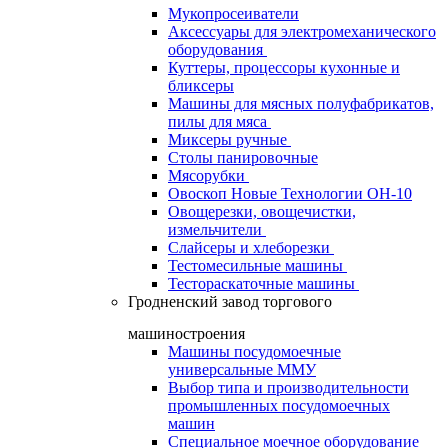
Мукопросеиватели
Аксессуары для электромеханического
оборудования
Куттеры, процессоры кухонные и
бликсеры
Машины для мясных полуфабрикатов,
пилы для мяса
Миксеры ручные
Столы панировочные
Мясорубки
Овоскоп Новые Технологии ОН-10
Овощерезки, овощечистки,
измельчители
Слайсеры и хлеборезки
Тестомесильные машины
Тестораскаточные машины
Гродненский завод торгового
машиностроения
Машины посудомоечные
универсальные ММУ
Выбор типа и производительности
промышленных посудомоечных
машин
Специальное моечное оборудование