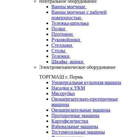
Нейтральное оборудование
Ванны моечные
Ванны моечные с рабочей
поверхностью
Тележка-шпилька
Полки
Противни
Рукомойники
Стеллажи
Столы
Тележки
Шкафы, ящики
Электромеханическое оборудование
ТОРГМАШ г. Пермь
Универсальная кухонная машина
Насадки к УКМ
Мясорубки
Овощерезательно-протирочные
машины
Овощерезательные машины
Протирочные машины
Картофелечистки
Взбивальные машины
Тестомесильные машины