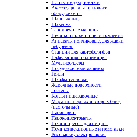
Плиты индукционные
Аксессуары для теплового
оборудования
Шашлычница
Шаверма
Таромоечные машины
Печи-коптильни и печи томления
Аппараты пончиковые, для жарки
чебуреков
Станции для картофеля фри
Вафельницы и блинницы
Мультихолдеры
Посудомоечные машины
Грили
Шкафы тепловые
Жарочные поверхности
Тостеры
Котлы пищеварочные
Мармиты первых и вторых блюд
(настольные)
Пароварки
Пароконвектоматы
Печи и прессы для пиццы
Печи конвекционные и подставки
Рисоварки, электроварки