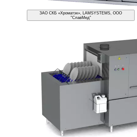
ЗАО СКБ «Хроматэк», LAMSYSTEMS, ООО
"СлавМед"