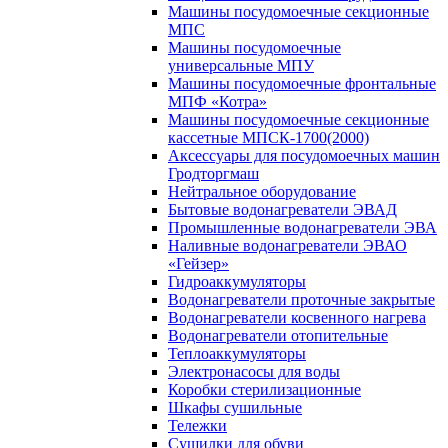
Машины посудомоечные секционные
МПС
Машины посудомоечные
универсальные МПУ
Машины посудомоечные фронтальные
МПФ «Котра»
Машины посудомоечные секционные
кассетные МПСК-1700(2000)
Аксессуары для посудомоечных машин
Гродторгмаш
Нейтральное оборудование
Бытовые водонагреватели ЭВАД
Промышленные водонагреватели ЭВА
Наливные водонагреватели ЭВАО
«Гейзер»
Гидроаккумуляторы
Водонагреватели проточные закрытые
Водонагреватели косвенного нагрева
Водонагреватели отопительные
Теплоаккумуляторы
Электронасосы для воды
Коробки стерилизационные
Шкафы сушильные
Тележки
Сушилки для обуви