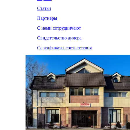
Статьи
Партнеры
С нами сотрудничают
Свидетельство дилера
Сертификаты соответствия