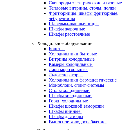
Сковороды электрические и газовые
Тепловые витрины, столы, полки
Фритюрницы, шкафы фритюрные,
чебуречницы
Шавермы-шашлычницы
Шкафы жарочные
Шкафы расстоечные
Холодильное оборудование
Бонеты
Холодильники бытовые
Витрины холодильные
Камеры холодильные
Лари морозильные
Льдогенераторы
Холодильники фармацевтические
Моноблоки, сплит-системы
Столы холодильные
Шкафы холодильные
Горки холодильные
Шкафы шоковой заморозки
Шкафы винные
Шкафы для икры
Выносное холодоснабжение