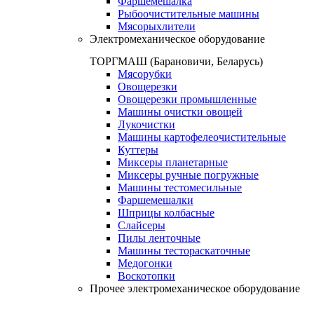
Фаршемешалка
Рыбоочистительные машины
Мясорыхлители
Электромеханическое оборудование
ТОРГМАШ (Барановичи, Беларусь)
Мясорубки
Овощерезки
Овощерезки промышленные
Машины очистки овощей
Лукочистки
Машины картофелеочистительные
Куттеры
Миксеры планетарные
Миксеры ручные погружные
Машины тестомесильные
Фаршемешалки
Шприцы колбасные
Слайсеры
Пилы ленточные
Машины тестораскаточные
Медогонки
Воскотопки
Прочее электромеханическое оборудование