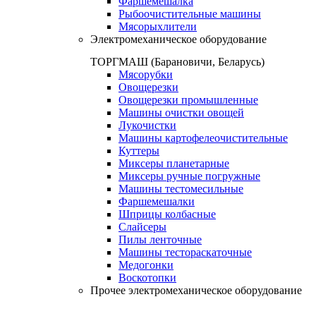
Фаршемешалка
Рыбоочистительные машины
Мясорыхлители
Электромеханическое оборудование
ТОРГМАШ (Барановичи, Беларусь)
Мясорубки
Овощерезки
Овощерезки промышленные
Машины очистки овощей
Лукочистки
Машины картофелеочистительные
Куттеры
Миксеры планетарные
Миксеры ручные погружные
Машины тестомесильные
Фаршемешалки
Шприцы колбасные
Слайсеры
Пилы ленточные
Машины тестораскаточные
Медогонки
Воскотопки
Прочее электромеханическое оборудование