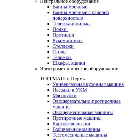
Нейтральное оборудование
Ванны моечные
Ванны моечные с рабочей
поверхностью
Тележка-шпилька
Полки
Противни
Рукомойники
Стеллажи
Столы
Тележки
Шкафы, ящики
Электромеханическое оборудование
ТОРГМАШ г. Пермь
Универсальная кухонная машина
Насадки к УКМ
Мясорубки
Овощерезательно-протирочные
машины
Овощерезательные машины
Протирочные машины
Картофелечистки
Взбивальные машины
Тестомесильные машины