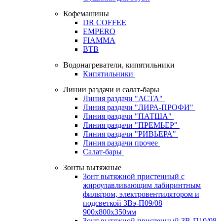
Кофемашины
DR COFFEE
EMPERO
FIAMMA
BTB
Водонагреватели, кипятильники
Кипятильники
Линии раздачи и салат-бары
Линия раздачи "АСТА"
Линия раздачи "ЛИРА-ПРОФИ"
Линия раздачи "ПАТША"
Линия раздачи "ПРЕМЬЕР"
Линия раздачи "РИВЬЕРА"
Линия раздачи прочее
Салат-бары
Зонты вытяжные
Зонт вытяжной пристенный с
жироулавливающим лабиринтным
фильтром, электровентилятором и
подсветкой ЗВэ-П09/08
900х800х350мм
Зонт вытяжной пристенный ЗВ-П10/08