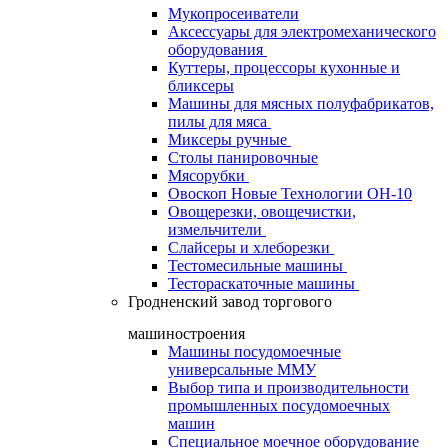
Мукопросеиватели
Аксессуары для электромеханического
оборудования
Куттеры, процессоры кухонные и
бликсеры
Машины для мясных полуфабрикатов,
пилы для мяса
Миксеры ручные
Столы панировочные
Мясорубки
Овоскоп Новые Технологии ОН-10
Овощерезки, овощечистки,
измельчители
Слайсеры и хлеборезки
Тестомесильные машины
Тестораскаточные машины
Гродненский завод торгового
машиностроения
Машины посудомоечные
универсальные ММУ
Выбор типа и производительности
промышленных посудомоечных
машин
Специальное моечное оборудование