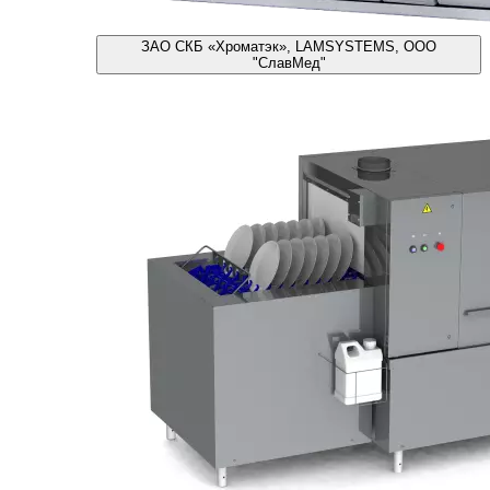
ЗАО СКБ «Хроматэк», LAMSYSTEMS, ООО
"СлавМед"