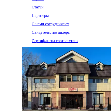
Статьи
Партнеры
С нами сотрудничают
Свидетельство дилера
Сертификаты соответствия