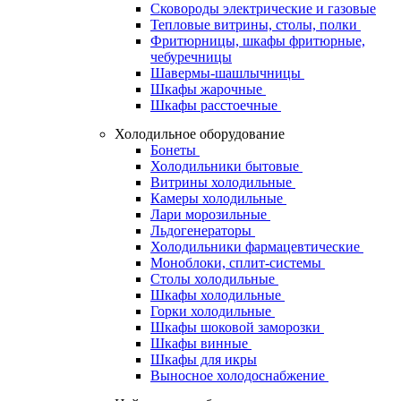
Сковороды электрические и газовые
Тепловые витрины, столы, полки
Фритюрницы, шкафы фритюрные,
чебуречницы
Шавермы-шашлычницы
Шкафы жарочные
Шкафы расстоечные
Холодильное оборудование
Бонеты
Холодильники бытовые
Витрины холодильные
Камеры холодильные
Лари морозильные
Льдогенераторы
Холодильники фармацевтические
Моноблоки, сплит-системы
Столы холодильные
Шкафы холодильные
Горки холодильные
Шкафы шоковой заморозки
Шкафы винные
Шкафы для икры
Выносное холодоснабжение