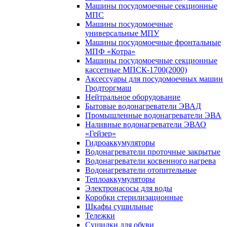
Машины посудомоечные секционные
МПС
Машины посудомоечные
универсальные МПУ
Машины посудомоечные фронтальные
МПФ «Котра»
Машины посудомоечные секционные
кассетные МПСК-1700(2000)
Аксессуары для посудомоечных машин
Гродторгмаш
Нейтральное оборудование
Бытовые водонагреватели ЭВАД
Промышленные водонагреватели ЭВА
Наливные водонагреватели ЭВАО
«Гейзер»
Гидроаккумуляторы
Водонагреватели проточные закрытые
Водонагреватели косвенного нагрева
Водонагреватели отопительные
Теплоаккумуляторы
Электронасосы для воды
Коробки стерилизационные
Шкафы сушильные
Тележки
Сушилки для обуви