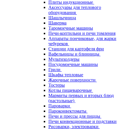
Плиты индукционные
Аксессуары для теплового
оборудования
Шашлычница
Шаверма
Таромоечные машины
Печи-коптильни и печи томления
Аппараты пончиковые, для жарки
чебуреков
Станции для картофеля фри
Вафельницы и блинницы
Мультихолдеры
Посудомоечные машины
Грили
Шкафы тепловые
Жарочные поверхности
Тостеры
Котлы пищеварочные
Мармиты первых и вторых блюд
(настольные)
Пароварки
Пароконвектоматы
Печи и прессы для пиццы
Печи конвекционные и подставки
Рисоварки, электроварки