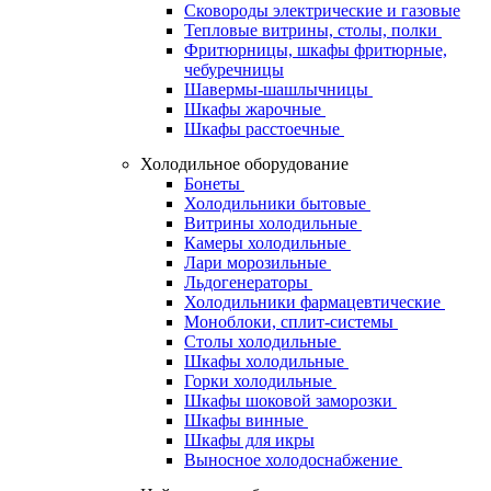
Сковороды электрические и газовые
Тепловые витрины, столы, полки
Фритюрницы, шкафы фритюрные,
чебуречницы
Шавермы-шашлычницы
Шкафы жарочные
Шкафы расстоечные
Холодильное оборудование
Бонеты
Холодильники бытовые
Витрины холодильные
Камеры холодильные
Лари морозильные
Льдогенераторы
Холодильники фармацевтические
Моноблоки, сплит-системы
Столы холодильные
Шкафы холодильные
Горки холодильные
Шкафы шоковой заморозки
Шкафы винные
Шкафы для икры
Выносное холодоснабжение