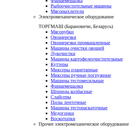
Фаршемешалка
Рыбоочистительные машины
Мясорыхлители
Электромеханическое оборудование
ТОРГМАШ (Барановичи, Беларусь)
Мясорубки
Овощерезки
Овощерезки промышленные
Машины очистки овощей
Лукочистки
Машины картофелеочистительные
Куттеры
Миксеры планетарные
Миксеры ручные погружные
Машины тестомесильные
Фаршемешалки
Шприцы колбасные
Слайсеры
Пилы ленточные
Машины тестораскаточные
Медогонки
Воскотопки
Прочее электромеханическое оборудование