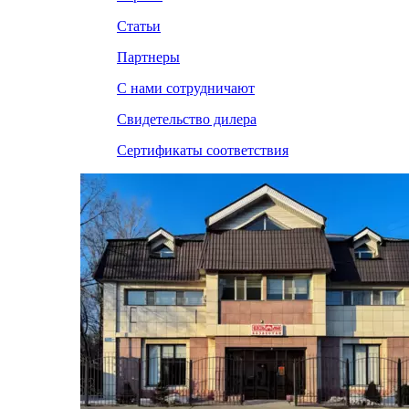
Статьи
Партнеры
С нами сотрудничают
Свидетельство дилера
Сертификаты соответствия