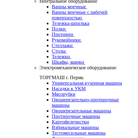
Нейтральное оборудование
Ванны моечные
Ванны моечные с рабочей
поверхностью
Тележка-шпилька
Полки
Противни
Рукомойники
Стеллажи
Столы
Тележки
Шкафы, ящики
Электромеханическое оборудование
ТОРГМАШ г. Пермь
Универсальная кухонная машина
Насадки к УКМ
Мясорубки
Овощерезательно-протирочные
машины
Овощерезательные машины
Протирочные машины
Картофелечистки
Взбивальные машины
Тестомесильные машины