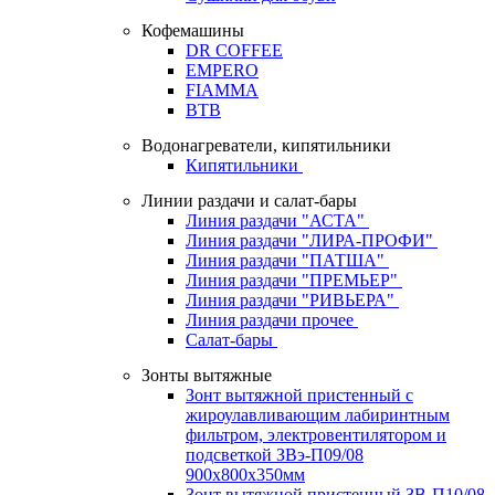
Кофемашины
DR COFFEE
EMPERO
FIAMMA
BTB
Водонагреватели, кипятильники
Кипятильники
Линии раздачи и салат-бары
Линия раздачи "АСТА"
Линия раздачи "ЛИРА-ПРОФИ"
Линия раздачи "ПАТША"
Линия раздачи "ПРЕМЬЕР"
Линия раздачи "РИВЬЕРА"
Линия раздачи прочее
Салат-бары
Зонты вытяжные
Зонт вытяжной пристенный с
жироулавливающим лабиринтным
фильтром, электровентилятором и
подсветкой ЗВэ-П09/08
900х800х350мм
Зонт вытяжной пристенный ЗВ-П10/08