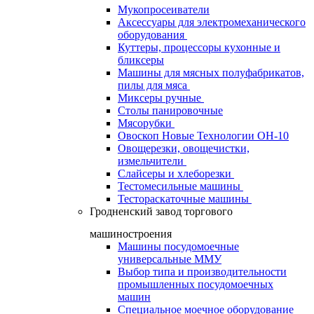
Мукопросеиватели
Аксессуары для электромеханического
оборудования
Куттеры, процессоры кухонные и
бликсеры
Машины для мясных полуфабрикатов,
пилы для мяса
Миксеры ручные
Столы панировочные
Мясорубки
Овоскоп Новые Технологии ОН-10
Овощерезки, овощечистки,
измельчители
Слайсеры и хлеборезки
Тестомесильные машины
Тестораскаточные машины
Гродненский завод торгового
машиностроения
Машины посудомоечные
универсальные ММУ
Выбор типа и производительности
промышленных посудомоечных
машин
Специальное моечное оборудование