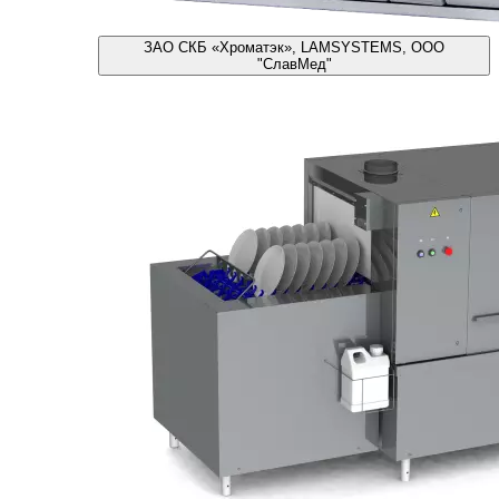
ЗАО СКБ «Хроматэк», LAMSYSTEMS, ООО
"СлавМед"