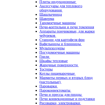
Плиты индукционные
Аксессуары для теплового
оборудования
Шашлычница
Шаверма
Таромоечные машины
Печи-коптильни и печи томления
Аппараты пончиковые, для жарки
чебуреков
Станции для картофеля фри
Вафельницы и блинницы
Мультихолдеры
Посудомоечные машины
Грили
Шкафы тепловые
Жарочные поверхности
Тостеры
Котлы пищеварочные
Мармиты первых и вторых блюд
(настольные)
Пароварки
Пароконвектоматы
Печи и прессы для пиццы
Печи конвекционные и подставки
Рисоварки, электроварки