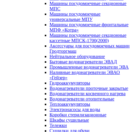
Машины посудомоечные секционные
МПС
Машины посудомоечные
универсальные МПУ
Машины посудомоечные фронтальные
МПФ «Котра»
Машины посудомоечные секционные
кассетные МПСК-1700(2000)
Аксессуары для посудомоечных машин
Гродторгмаш
Нейтральное оборудование
Бытовые водонагреватели ЭВАД
Промышленные водонагреватели ЭВА
Наливные водонагреватели ЭВАО
«Гейзер»
Гидроаккумуляторы
Водонагреватели проточные закрытые
Водонагреватели косвенного нагрева
Водонагреватели отопительные
Теплоаккумуляторы
Электронасосы для воды
Коробки стерилизационные
Шкафы сушильные
Тележки
Сушилки для обуви